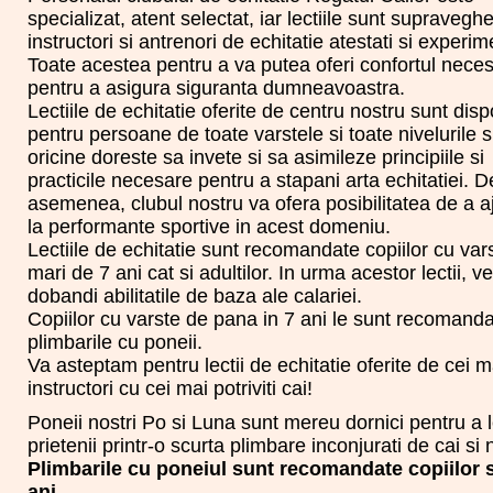
specializat, atent selectat, iar lectiile sunt supravegh
instructori si antrenori de echitatie atestati si experim
Toate acestea pentru a va putea oferi confortul neces
pentru a asigura siguranta dumneavoastra.
Lectiile de echitatie oferite de centru nostru sunt disp
pentru persoane de toate varstele si toate nivelurile s
oricine doreste sa invete si sa asimileze principiile si
practicile necesare pentru a stapani arta echitatiei. D
asemenea, clubul nostru va ofera posibilitatea de a 
la performante sportive in acest domeniu.
Lectiile de echitatie sunt recomandate copiilor cu var
mari de 7 ani cat si adultilor. In urma acestor lectii, ve
dobandi abilitatile de baza ale calariei.
Copiilor cu varste de pana in 7 ani le sunt recomand
plimbarile cu poneii.
Va asteptam pentru lectii de echitatie oferite de cei m
instructori cu cei mai potriviti cai!
Poneii nostri Po si Luna sunt mereu dornici pentru a 
prietenii printr-o scurta plimbare inconjurati de cai si 
Plimbarile cu poneiul sunt recomandate copiilor 
ani
.