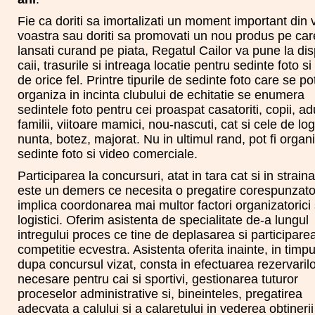
Fie ca doriti sa imortalizati un moment important din 
voastra sau doriti sa promovati un nou produs pe care
lansati curand pe piata, Regatul Cailor va pune la dis
caii, trasurile si intreaga locatie pentru sedinte foto si
de orice fel. Printre tipurile de sedinte foto care se po
organiza in incinta clubului de echitatie se enumera
sedintele foto pentru cei proaspat casatoriti, copii, adu
familii, viitoare mamici, nou-nascuti, cat si cele de lo
nunta, botez, majorat. Nu in ultimul rand, pot fi organ
sedinte foto si video comerciale.
Participarea la concursuri, atat in tara cat si in straina
este un demers ce necesita o pregatire corespunzato
implica coordonarea mai multor factori organizatorici 
logistici. Oferim asistenta de specialitate de-a lungul
intregului proces ce tine de deplasarea si participarea
competitie ecvestra. Asistenta oferita inainte, in timpu
dupa concursul vizat, consta in efectuarea rezervaril
necesare pentru cai si sportivi, gestionarea tuturor
proceselor administrative si, bineinteles, pregatirea
adecvata a calului si a calaretului in vederea obtinerii