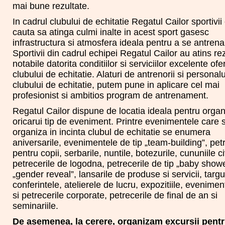
mai bune rezultate.
In cadrul clubului de echitatie Regatul Cailor sportivii
cauta sa atinga culmi inalte in acest sport gasesc
infrastructura si atmosfera ideala pentru a se antrena
Sportivii din cadrul echipei Regatul Cailor au atins re
notabile datorita conditiilor si serviciilor excelente ofe
clubului de echitatie. Alaturi de antrenorii si personalu
clubului de echitatie, putem pune in aplicare cel mai
profesionist si ambitios program de antrenament.
Regatul Cailor dispune de locatia ideala pentru orga
oricarui tip de eveniment. Printre evenimentele care 
organiza in incinta clubul de echitatie se enumera
aniversarile, evenimentele de tip „team-building”, pet
pentru copii, serbarile, nuntile, botezurile, cununiile ci
petrecerile de logodna, petrecerile de tip „baby show
„gender reveal”, lansarile de produse si servicii, targur
conferintele, atelierele de lucru, expozitiile, evenimen
si petrecerile corporate, petrecerile de final de an si
seminariile.
De asemenea, la cerere, organizam excursii pentr