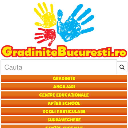
Gradinite
Angajari
Centre educationale
After School
Scoli particulare
Supraveghere