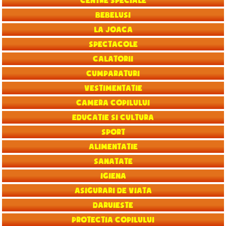
Centre speciale
Bebelusi
La joaca
Spectacole
Calatorii
Cumparaturi
Vestimentatie
Camera copilului
Educatie si Cultura
Sport
Alimentatie
Sanatate
Igiena
Asigurari de viata
Daruieste
Protectia copilului