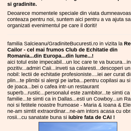
si gradinite.
Deoarece momentele speciale din viata dumneavoas
conteaza pentru noi, suntem aici pentru a va ajuta sa
organizati evenimentul pe care il doriti!
familia Salcieanu/GradiniteBucuresti.ro in vizita la
Re
Cailor - cel mai frumos Club de Echitatie din
Romania...din Europa...din lume...!
aici totul este impecabil...un loc care te va bucura...i
pozitiv...admiri Caii...inveti sa calaresti...descoperi un
nobil: lectii de echitatie profesioniste....iei aer curat d
plin...te plimbi si alergi pe iarba...pentru copilasi au s
de joaca...bei o cafea intr-un restaurant
superb...rustic...personalul este zambitor...te simti ca 
familie...te simti ca in Dallas...esti un Cowboy...un Ra
noi si fetitele noastre frumoase - Maria & Ioana & Ele
ne-am simtit extraordinar...ne-am intors acasa cu obra
rosii...cu sanatate buna si
iubire fata de CAI !