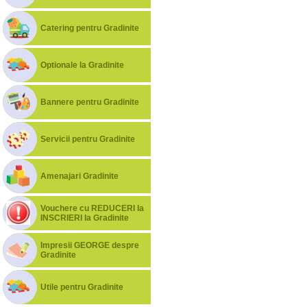
Catering pentru Gradinite
Optionale la Gradinite
Bannere pentru Gradinite
Servicii pentru Gradinite
Amenajari Gradinite
Vouchere cu REDUCERI la
INSCRIERI la Gradinite
Impresii GEORGE despre
Gradinite
Utile pentru Gradinite