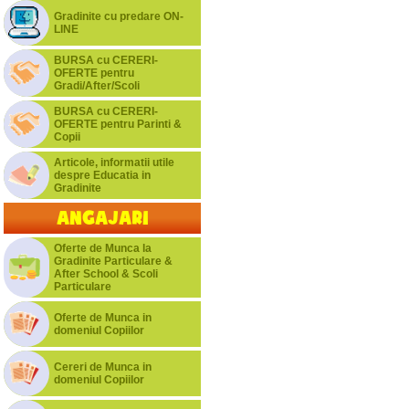
Gradinite cu predare ON-
LINE
BURSA cu CERERI-
OFERTE pentru
Gradi/After/Scoli
BURSA cu CERERI-
OFERTE pentru Parinti &
Copii
Articole, informatii utile
despre Educatia in
Gradinite
Angajari
Oferte de Munca la
Gradinite Particulare &
After School & Scoli
Particulare
Oferte de Munca in
domeniul Copiilor
Cereri de Munca in
domeniul Copiilor