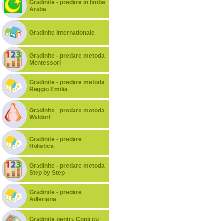
Gradinite - predare in limba
Araba
Gradinite Internationale
Gradinite - predare metoda
Montessori
Gradinite - predare metoda
Reggio Emilia
Gradinite - predare metoda
Waldorf
Gradinite - predare
Holistica
Gradinite - predare metoda
Step by Step
Gradinite - predare
Adleriana
Gradinite pentru Copii cu