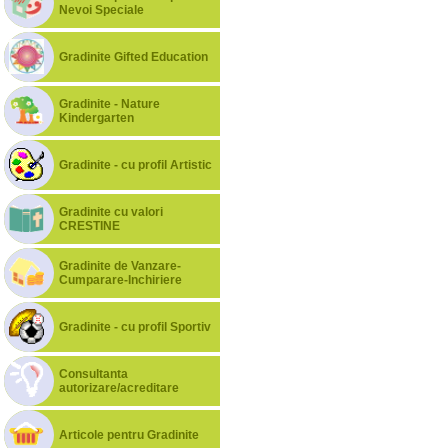
Nevoi Speciale
Gradinite Gifted Education
Gradinite - Nature
Kindergarten
Gradinite - cu profil Artistic
Gradinite cu valori
CRESTINE
Gradinite de Vanzare-
Cumparare-Inchiriere
Gradinite - cu profil Sportiv
Consultanta
autorizare/acreditare
Articole pentru Gradinite