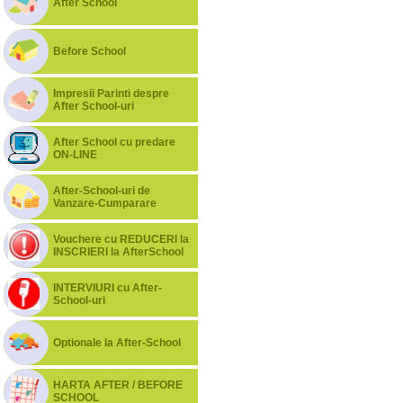
After School
Before School
Impresii Parinti despre
After School-uri
After School cu predare
ON-LINE
After-School-uri de
Vanzare-Cumparare
Vouchere cu REDUCERI la
INSCRIERI la AfterSchool
INTERVIURI cu After-
School-uri
Optionale la After-School
HARTA AFTER / BEFORE
SCHOOL