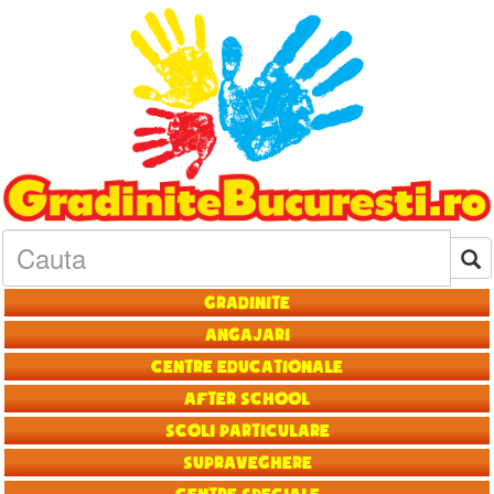
Gradinite
Angajari
Centre educationale
After School
Scoli particulare
Supraveghere