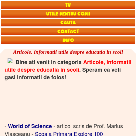
TV
Utile pentru copii
Cauta
Contact
Info
Articole, informatii utile despre educatia in scoli
Bine ati venit in categoria
Articole, informatii
utile despre educatia in scoli
. Speram ca veti
gasi informatii de folos!
-
- articol scris de Prof. Marius
World of Science
Vlasceanu -
Scoala Primara Explore 100