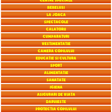
Centre speciale
Bebelusi
La joaca
Spectacole
Calatorii
Cumparaturi
Vestimentatie
Camera copilului
Educatie si Cultura
Sport
Alimentatie
Sanatate
Igiena
Asigurari de viata
Daruieste
Protectia copilului