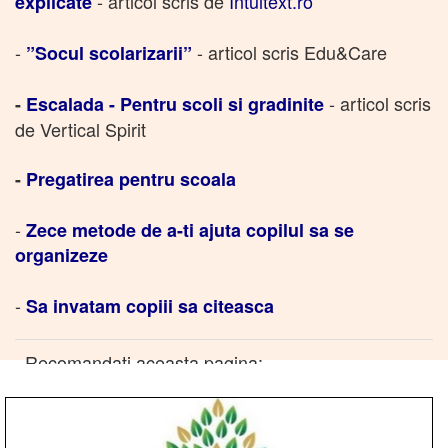
- articol scris de
Intuitext.ro
explicate
-
- articol scris Edu&Care
”Socul scolarizarii”
- articol scris
-
Escalada - Pentru scoli si gradinite
de Vertical Spirit
-
Pregatirea pentru scoala
-
Zece metode de a-ti ajuta copilul sa se
organizeze
-
Sa invatam copiii sa citeasca
Recomandati aceasta pagina: