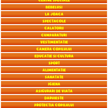
Centre speciale
Bebelusi
La joaca
Spectacole
Calatorii
Cumparaturi
Vestimentatie
Camera copilului
Educatie si Cultura
Sport
Alimentatie
Sanatate
Igiena
Asigurari de viata
Daruieste
Protectia copilului