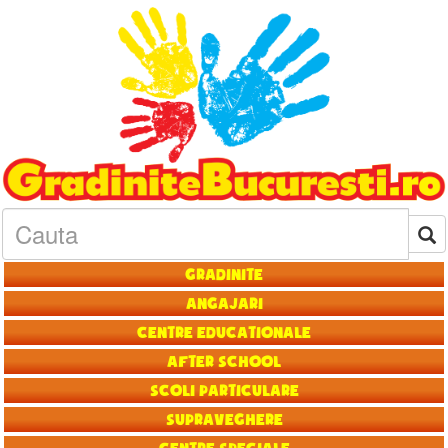
Gradinite
Angajari
Centre educationale
After School
Scoli particulare
Supraveghere