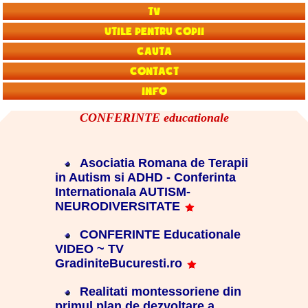
TV
Utile pentru copii
Cauta
Contact
Info
CONFERINTE educationale
Asociatia Romana de Terapii
in Autism si ADHD - Conferinta
Internationala AUTISM-
NEURODIVERSITATE
CONFERINTE Educationale
VIDEO ~ TV
GradiniteBucuresti.ro
Realitati montessoriene din
primul plan de dezvoltare a