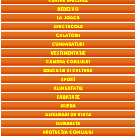
Centre speciale
Bebelusi
La joaca
Spectacole
Calatorii
Cumparaturi
Vestimentatie
Camera copilului
Educatie si Cultura
Sport
Alimentatie
Sanatate
Igiena
Asigurari de viata
Daruieste
Protectia copilului