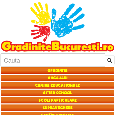
Gradinite
Angajari
Centre educationale
After School
Scoli particulare
Supraveghere