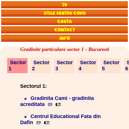
TV
Utile pentru copii
Cauta
Contact
Info
Gradinite particulare sector 1 - Bucuresti
Sector
Sector
Sector
Sector
Sector
S
1
2
3
4
5
Sectorul 1:
Gradinita Cami - gradinita
acreditata
Centrul Educational Fata din
Dafin