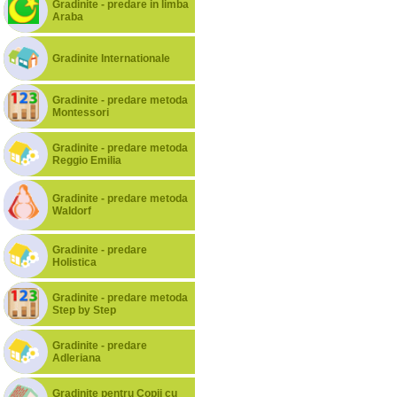
Gradinite - predare in limba
Araba
Gradinite Internationale
Gradinite - predare metoda
Montessori
Gradinite - predare metoda
Reggio Emilia
Gradinite - predare metoda
Waldorf
Gradinite - predare
Holistica
Gradinite - predare metoda
Step by Step
Gradinite - predare
Adleriana
Gradinite pentru Copii cu