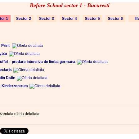
Before School sector 1 - Bucuresti
tor 1
Sector 2
Sector 3
Sector 4
Sector 5
Sector 6
Il
 Print
ybär
ffel – predare intensiva de limba germana
eclaris
din Dafin
a Kinderzentrum
ezentata oferta detaliata