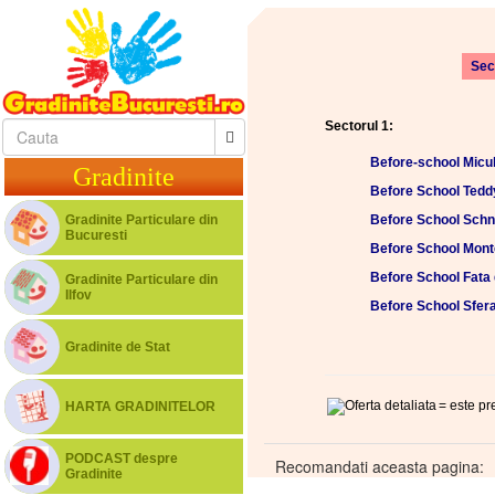
Sec
Sectorul 1:
Before-school Micul
Gradinite
Before School Tedd
Gradinite Particulare din
Before School Schnu
Bucuresti
Before School Mont
Before School Fata 
Gradinite Particulare din
Ilfov
Before School Sfer
Gradinite de Stat
= este pr
HARTA GRADINITELOR
PODCAST despre
Recomandati aceasta pagina:
Gradinite