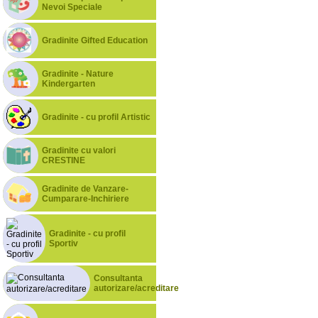
Nevoi Speciale
Gradinite Gifted Education
Gradinite - Nature
Kindergarten
Gradinite - cu profil Artistic
Gradinite cu valori
CRESTINE
Gradinite de Vanzare-
Cumparare-Inchiriere
Gradinite - cu profil
Sportiv
Consultanta
autorizare/acreditare