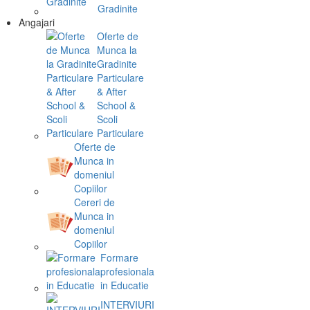
Gradinite
Angajari
Oferte de
Munca la
Gradinite
Particulare
& After
School &
Scoli
Particulare
Oferte de
Munca in
domeniul
Copiilor
Cereri de
Munca in
domeniul
Copiilor
Formare
profesionala
in Educatie
INTERVIURI