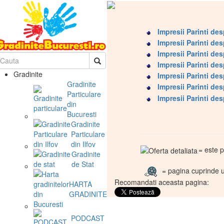
Impresii Parinti d
Impresii Parinti des
Impresii Parinti de
Impresii Parinti de
Gradinite
Impresii Parinti de
Gradinite
Impresii Parinti de
Particulare
Impresii Parinti de
din
Bucuresti
Gradinite
Particulare
din Ilfov
= este p
Gradinite
de Stat
= pagina cuprinde u
Recomandati aceasta pagina:
HARTA
GRADINITELOR
PODCAST