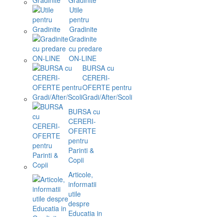
Utile
pentru
Gradinite
Gradinite
cu predare
ON-LINE
BURSA cu
CERERI-
OFERTE pentru
Gradi/After/Scoli
BURSA cu
CERERI-
OFERTE
pentru
Parinti &
Copii
Articole,
informatii
utile
despre
Educatia in