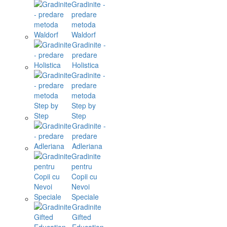
Gradinite -
predare
metoda
Waldorf
Gradinite -
predare
Holistica
Gradinite -
predare
metoda
Step by
Step
Gradinite -
predare
Adleriana
Gradinite
pentru
Copii cu
Nevoi
Speciale
Gradinite
Gifted
Education