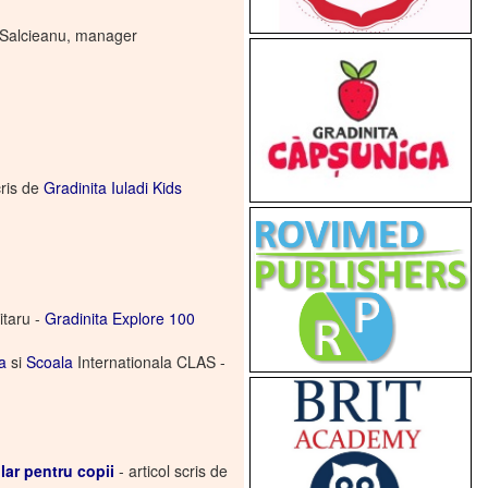
e Salcieanu, manager
cris de
Gradinita Iuladi Kids
itaru -
Gradinita Explore 100
a
si
Scoala
Internationala CLAS -
lar pentru copii
- articol scris de