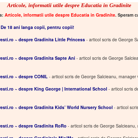
Articole, informatii utile despre Educatia in Gradinite
ia:
Articole, informatii utile despre Educatia in Gradinite
. Speram ca
De 18 ani langa copii, pentru copii!
ti.ro ~ despre Gradinita Little Princess
- articol scris de George 
ti.ro ~ despre Gradinita Sapte Ani
- articol scris de George Salci
sti.ro ~ despre CONIL
- articol scris de George Salcieanu, manager 
ti.ro ~ despre King George | International School
- articol scris
ti.ro ~ despre Gradinita Kids’ World Nursery School
- articol sc
sti.ro ~ despre Gradinita RoRo
- articol scris de George Salcieanu,