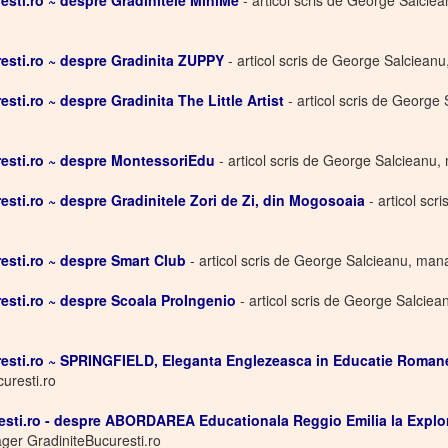
sti.ro ~ despre Gradinitele MiniMe
- articol scris de George Salcie
sti.ro ~ despre Gradinita ZUPPY
- articol scris de George Salciean
ti.ro ~ despre Gradinita The Little Artist
- articol scris de Georg
esti.ro ~ despre MontessoriEdu
- articol scris de George Salcieanu
ti.ro ~ despre Gradinitele Zori de Zi, din Mogosoaia
- articol sc
sti.ro ~ despre Smart Club
- articol scris de George Salcieanu, man
sti.ro ~ despre Scoala ProIngenio
- articol scris de George Salcie
esti.ro ~ SPRINGFIELD, Eleganta Englezeasca in Educatie Roma
uresti.ro
sti.ro - despre ABORDAREA Educationala Reggio Emilia la Explo
ger GradiniteBucuresti.ro