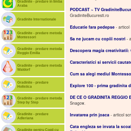
Gradinite - predare in limba
Araba
PODCAST ~ TV GradiniteBucure
GradiniteBucuresti.ro
Gradinite Internationale
Educatie fara pedepse
- articol
Gradinite - predare metoda
Montessori
Sa ne jucam cu copiii nostri
- a
Gradinite - predare metoda
Descopera magia creativitatii: 
Reggio Emilia
Caracteristici si servicii cautat
Gradinite - predare metoda
Waldorf
Cum sa alegi mediul Montessor
Gradinite - predare
Explore 100 - prima gradinita 
Holistica
DE CE O GRADINITA REGGIO 
Gradinite - predare metoda
Snago
v
.
Step by Step
Invatarea prin joaca
- articol sc
Gradinite - predare
Adleriana
Cata engleza se invata la scoa
Gradinite pentru Copii cu