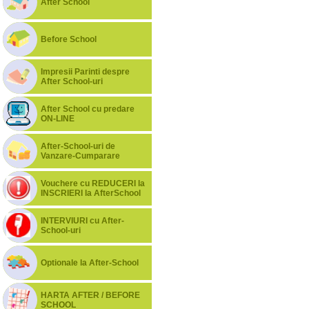
After School
Before School
Impresii Parinti despre
After School-uri
After School cu predare
ON-LINE
After-School-uri de
Vanzare-Cumparare
Vouchere cu REDUCERI la
INSCRIERI la AfterSchool
INTERVIURI cu After-
School-uri
Optionale la After-School
HARTA AFTER / BEFORE
SCHOOL