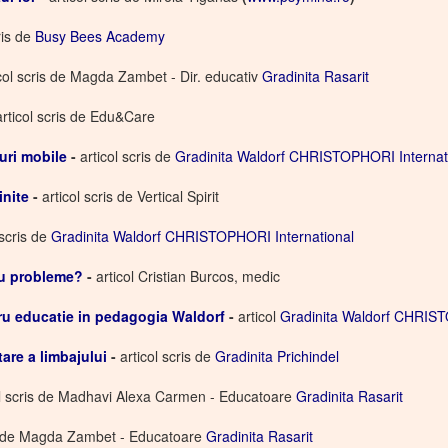
ris de
Busy Bees Academy
icol scris de Magda Zambet - Dir. educativ
Gradinita Rasarit
articol scris de Edu&Care
uri mobile
-
articol scris de
Gradinita Waldorf CHRISTOPHORI Internat
inite
-
articol scris de Vertical Spirit
 scris de
Gradinita Waldorf CHRISTOPHORI International
cu probleme?
-
articol Cristian Burcos, medic
ntru educatie in pedagogia Waldorf
-
articol
Gradinita Waldorf CHRIST
are a limbajului
-
articol scris de
Gradinita Prichindel
ol scris de Madhavi Alexa Carmen - Educatoare
Gradinita Rasarit
is de Magda Zambet - Educatoare
Gradinita Rasarit