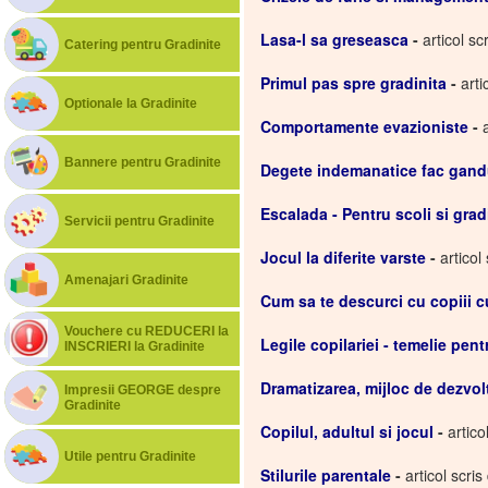
Lasa-l sa greseasca
-
articol sc
Catering pentru Gradinite
Primul pas spre gradinita
-
art
Optionale la Gradinite
Comportamente evazioniste
-
Bannere pentru Gradinite
Degete indemanatice fac gand
Escalada - Pentru scoli si grad
Servicii pentru Gradinite
Jocul la diferite varste
-
articol
Amenajari Gradinite
Cum sa te descurci cu copiii 
Vouchere cu REDUCERI la
Legile copilariei - temelie pe
INSCRIERI la Gradinite
Dramatizarea, mijloc de dezvolt
Impresii GEORGE despre
Gradinite
Copilul, adultul si jocul
-
artic
Utile pentru Gradinite
Stilurile parentale
-
articol scr