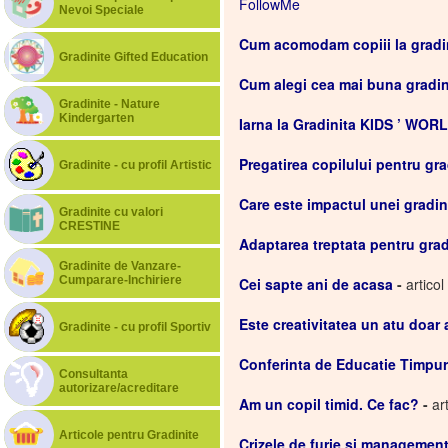
FollowMe
Nevoi Speciale
Cum acomodam copiii la gradi
Gradinite Gifted Education
Cum alegi cea mai buna gradin
Gradinite - Nature
Kindergarten
Iarna la Gradinita KIDS ’ WOR
Pregatirea copilului pentru gra
Gradinite - cu profil Artistic
Care este impactul unei gradini
Gradinite cu valori
CRESTINE
Adaptarea treptata pentru grad
Gradinite de Vanzare-
Cumparare-Inchiriere
Cei sapte ani de acasa
-
artico
Este creativitatea un atu doar a
Gradinite - cu profil Sportiv
Conferinta de Educatie Timpu
Consultanta
autorizare/acreditare
Am un copil timid. Ce fac?
-
ar
Articole pentru Gradinite
Crizele de furie si management