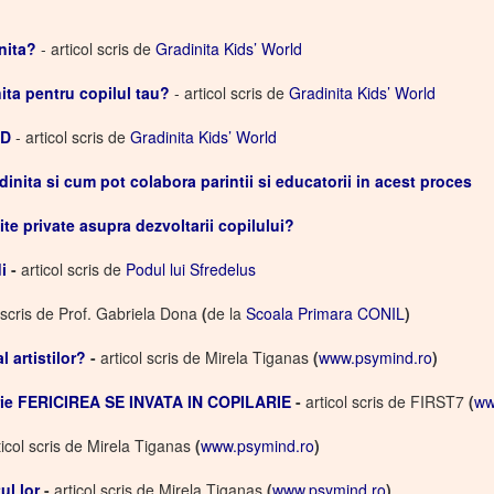
nita?
- articol scris de
Gradinita Kids’ World
ita pentru copilul tau?
- articol scris de
Gradinita Kids’ World
LD
- articol scris de
Gradinita Kids’ World
dinita si cum pot colabora parintii si educatorii in acest proces
te private asupra dezvoltarii copilului?
i
-
articol scris de
Podul lui Sfredelus
l scris de Prof. Gabriela Dona
(
de la
Scoala Primara CONIL
)
l artistilor?
-
articol scris de Mirela Tiganas
(
www.psymind.ro
)
rie FERICIREA SE INVATA IN COPILARIE
-
articol scris de FIRST7
(
ww
ticol scris de Mirela Tiganas
(
www.psymind.ro
)
ul lor
-
articol scris de Mirela Tiganas
(
www.psymind.ro
)