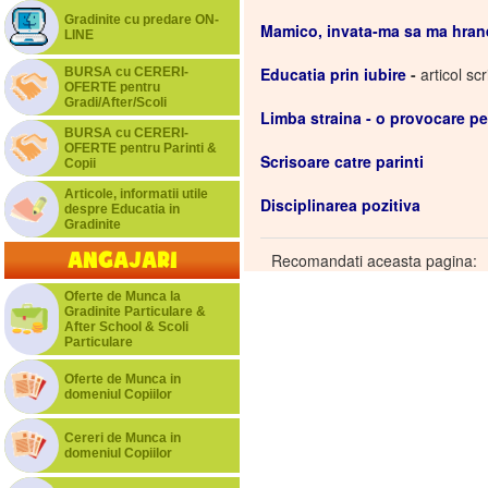
Gradinite cu predare ON-
Mamico, invata-ma sa ma hran
LINE
Educatia prin iubire
-
articol sc
BURSA cu CERERI-
OFERTE pentru
Gradi/After/Scoli
Limba straina - o provocare pe
BURSA cu CERERI-
OFERTE pentru Parinti &
Scrisoare catre parinti
Copii
Articole, informatii utile
Disciplinarea pozitiva
despre Educatia in
Gradinite
Angajari
Recomandati aceasta pagina:
Oferte de Munca la
Gradinite Particulare &
After School & Scoli
Particulare
Oferte de Munca in
domeniul Copiilor
Cereri de Munca in
domeniul Copiilor