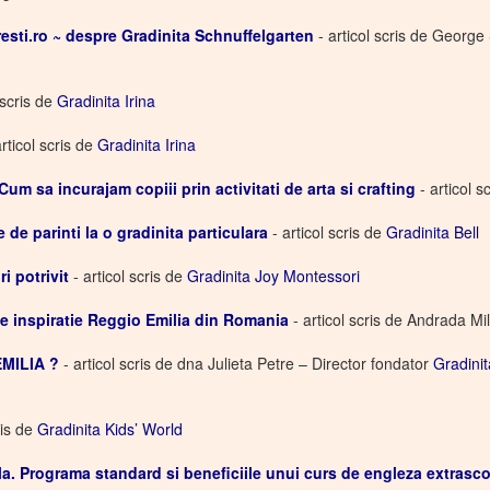
sti.ro ~ despre Gradinita Schnuffelgarten
- articol scris de Georg
 scris de
Gradinita Irina
rticol scris de
Gradinita Irina
Cum sa incurajam copiii prin activitati de arta si crafting
- articol s
e de parinti la o gradinita particulara
- articol scris de
Gradinita Bell
i potrivit
- articol scris de
Gradinita Joy Montessori
de inspiratie Reggio Emilia din Romania
- articol scris de Andrada Mil
EMILIA ?
- articol scris de dna Julieta Petre – Director fondator
Gradinit
ris de
Gradinita Kids’ World
la. Programa standard si beneficiile unui curs de engleza extrasco