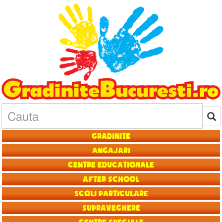
Gradinite
Angajari
Centre educationale
After School
Scoli particulare
Supraveghere