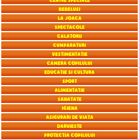
Centre speciale
Bebelusi
La joaca
Spectacole
Calatorii
Cumparaturi
Vestimentatie
Camera copilului
Educatie si Cultura
Sport
Alimentatie
Sanatate
Igiena
Asigurari de viata
Daruieste
Protectia copilului