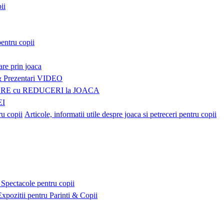
ii
pentru copii
are prin joaca
Prezentari VIDEO
E cu REDUCERI la JOACA
EI
Articole, informatii utile despre joaca si petreceri pentru copii
Spectacole pentru copii
Expozitii pentru Parinti & Copii