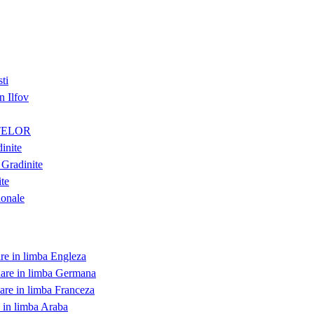
ti
n Ilfov
TELOR
inite
Gradinite
te
onale
are in limba Engleza
dare in limba Germana
dare in limba Franceza
e in limba Araba