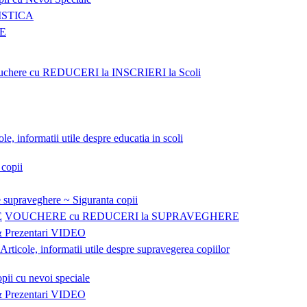
LISTICA
NE
uchere cu REDUCERI la INSCRIERI la Scoli
ole, informatii utile despre educatia in scoli
 copii
 supraveghere ~ Siguranta copii
VOUCHERE cu REDUCERI la SUPRAVEGHERE
Prezentari VIDEO
Articole, informatii utile despre supravegerea copiilor
pii cu nevoi speciale
Prezentari VIDEO