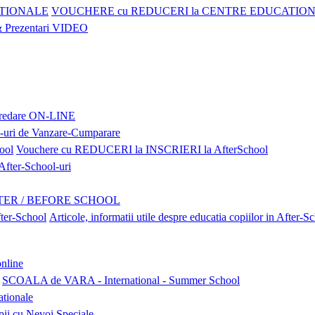
VOUCHERE cu REDUCERI la CENTRE EDUCATIO
Prezentari VIDEO
 predare ON-LINE
l-uri de Vanzare-Cumparare
Vouchere cu REDUCERI la INSCRIERI la AfterSchool
ter-School-uri
TER / BEFORE SCHOOL
Articole, informatii utile despre educatia copiilor in After-S
nline
SCOALA de VARA - International - Summer School
ationale
pii cu Nevoi Speciale