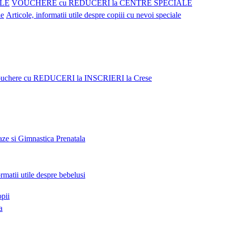
VOUCHERE cu REDUCERI la CENTRE SPECIALE
Articole, informatii utile despre copiii cu nevoi speciale
uchere cu REDUCERI la INSCRIERI la Crese
ze si Gimnastica Prenatala
ormatii utile despre bebelusi
opii
a