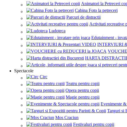
Animatori la Petreceri cop
Cabina Foto la petreceri
Parcuri de distractii
Activitati recreative 
Ludoteca
Edutainment - invat
INTERVIURI & 
VOUCHER
HARTA DISTRACTI
Spectacole
Circ
Teatru pentru copii
Opera pentru copii
Magie pentru copii
Evenimente & 
Targuri si 
Mos Craciun
Festivaluri pentru copii