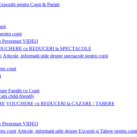
Expozitii pentru Copii & Parinti
pii
pentru copii
Prezentari VIDEO
OUCHERE cu REDUCERI la SPECTACOLE
Articole, informatii utile despre spectacole pentru copii
tru copii
i
are Familii cu Copii
atii child-friendly
VOUCHERE cu REDUCERI la CAZARE / TABERE
Prezentari VIDEO
Articole, informatii utile despre Excursii si Tabere pentru copi