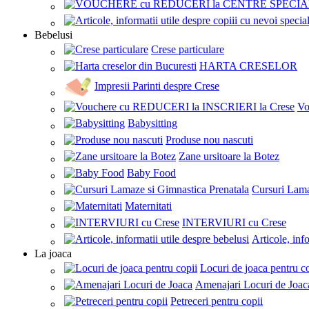
Bebelusi
Crese particulare
HARTA CRESELOR
Impresii Parinti despre Crese
Vo
Babysitting
Produse nou nascuti
Zane ursitoare la Botez
Baby Food
Cursuri Lama
Maternitati
INTERVIURI cu Crese
Articole, inf
La joaca
Locuri de joaca pentru c
Amenajari Locuri de Joac
Petreceri pentru copii