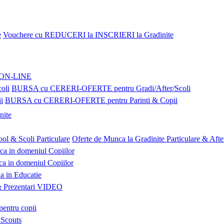
Vouchere cu REDUCERI la INSCRIERI la Gradinite
e ON-LINE
BURSA cu CERERI-OFERTE pentru Gradi/After/Scoli
BURSA cu CERERI-OFERTE pentru Parinti & Copii
nite
Oferte de Munca la Gradinite Particulare & Afte
ca in domeniul Copiilor
a in domeniul Copiilor
a in Educatie
Prezentari VIDEO
pentru copii
 Scouts