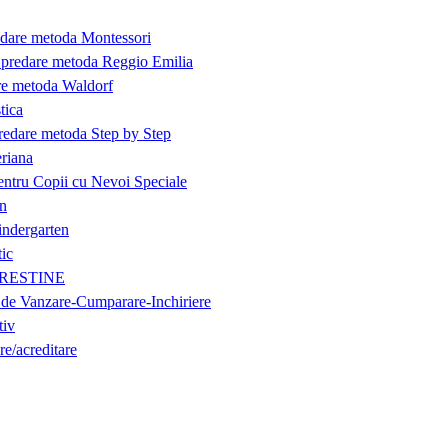
edare metoda Montessori
- predare metoda Reggio Emilia
are metoda Waldorf
tica
predare metoda Step by Step
eriana
entru Copii cu Nevoi Speciale
on
indergarten
tic
i CRESTINE
 de Vanzare-Cumparare-Inchiriere
tiv
re/acreditare