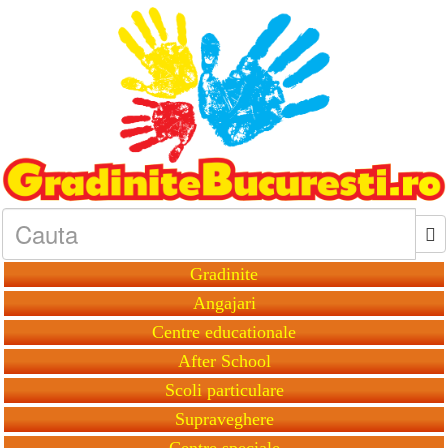
Gradinite
Angajari
Centre educationale
After School
Scoli particulare
Supraveghere
Centre speciale