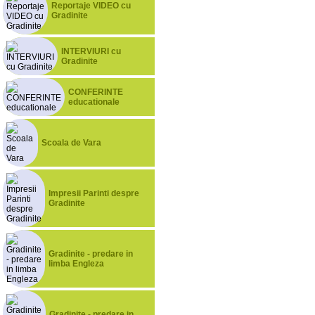
Reportaje VIDEO cu
Gradinite
INTERVIURI cu
Gradinite
CONFERINTE
educationale
Scoala de Vara
Impresii Parinti despre
Gradinite
Gradinite - predare in
limba Engleza
Gradinite - predare in