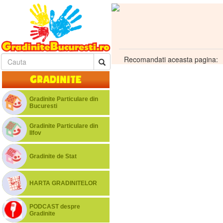
Recomandati aceasta pagina:
Gradinite
Gradinite Particulare din
Bucuresti
Gradinite Particulare din
Ilfov
Gradinite de Stat
HARTA GRADINITELOR
PODCAST despre
Gradinite