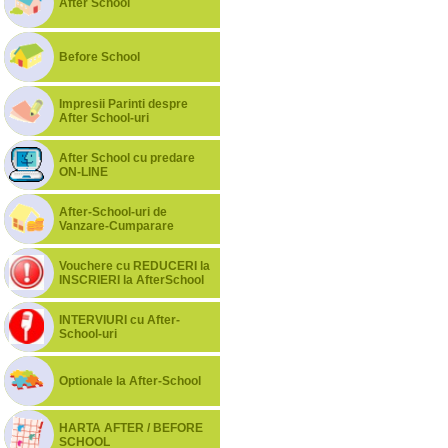
After School
Before School
Impresii Parinti despre
After School-uri
After School cu predare
ON-LINE
After-School-uri de
Vanzare-Cumparare
Vouchere cu REDUCERI la
INSCRIERI la AfterSchool
INTERVIURI cu After-
School-uri
Optionale la After-School
HARTA AFTER / BEFORE
SCHOOL