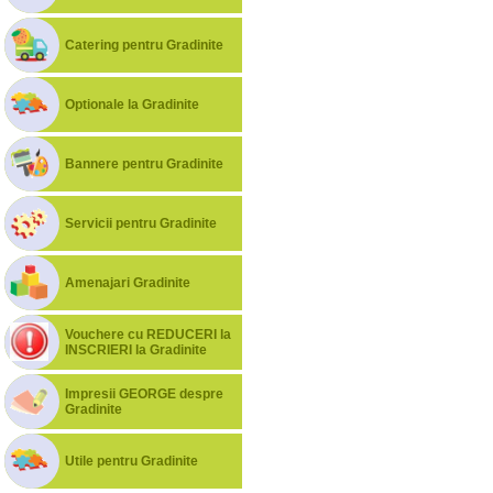
Catering pentru Gradinite
Optionale la Gradinite
Bannere pentru Gradinite
Servicii pentru Gradinite
Amenajari Gradinite
Vouchere cu REDUCERI la
INSCRIERI la Gradinite
Impresii GEORGE despre
Gradinite
Utile pentru Gradinite