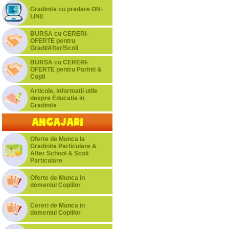
Gradinite cu predare ON-
LINE
BURSA cu CERERI-
OFERTE pentru
Gradi/After/Scoli
BURSA cu CERERI-
OFERTE pentru Parinti &
Copii
Articole, informatii utile
despre Educatia in
Gradinite
Angajari
Oferte de Munca la
Gradinite Particulare &
After School & Scoli
Particulare
Oferte de Munca in
domeniul Copiilor
Cereri de Munca in
domeniul Copiilor