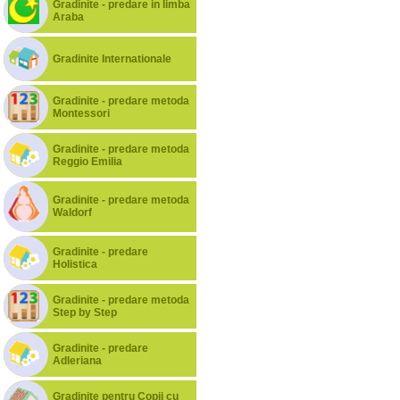
Gradinite - predare in limba
Araba
Gradinite Internationale
Gradinite - predare metoda
Montessori
Gradinite - predare metoda
Reggio Emilia
Gradinite - predare metoda
Waldorf
Gradinite - predare
Holistica
Gradinite - predare metoda
Step by Step
Gradinite - predare
Adleriana
Gradinite pentru Copii cu