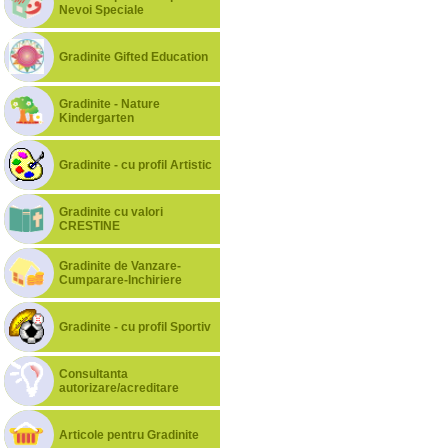
Nevoi Speciale
Gradinite Gifted Education
Gradinite - Nature
Kindergarten
Gradinite - cu profil Artistic
Gradinite cu valori
CRESTINE
Gradinite de Vanzare-
Cumparare-Inchiriere
Gradinite - cu profil Sportiv
Consultanta
autorizare/acreditare
Articole pentru Gradinite