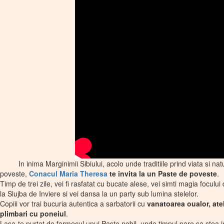
In inima Marginimii Sibiului, acolo unde traditiile prind viata si na
poveste,
Conacul Maria Theresa
te invita la un Paste de poveste
.
Timp de trei zile, vei fi rasfatat cu bucate alese, vei simti magia focului
la Slujba de Inviere si vei dansa la un party sub lumina stelelor.
Copiii vor trai bucuria autentica a sarbatorii cu
vanatoarea oualor, atel
plimbari cu poneiul
.
Lasa-te purtat de farmecul unui Paste nobil, unde timpul pare sa stea in