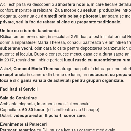
Aici, echipa ta va descoperi o
atmosfera nobila
, in care fiecare detali
confort, inspiratie si relaxare. Ziua incepe cu
sesiuni productive
intr-
eleganta, continua cu
drumetii prin peisaje pitoresti
, iar seara se in
private, seri la foc de tabara si cine cu preparate traditionale
.
Un loc cu o istorie fascinanta
Ridicat pe un teren unde, in secolul al XVIII-lea, a fost infiintat primu
domnia imparatesei Maria Theresa, conacul pastreaza vie amintirea tr
subterane vechi
, odinioara folosite pentru depozitarea branzeturilor
autentic al locului. Dupa o constructie meticuloasa ce a durat sapte ani,
in 2017, reusind sa imbine perfect
luxul rustic cu autenticitatea rura
Astazi,
Conacul Maria Theresa
atrage oaspeti din intreaga lume, ofe
exceptionala
in camere din barne de lemn, un
restaurant cu prepara
locale
si o
gama variata de activitati pentru grupuri organizate
.
Facilitati si Servicii
Sala de Conferinte
Ambianta eleganta, in armonie cu stilul conacului.
Capacitate:
60-80 locuri
(stil amfiteatru sau U-shape).
Dotari:
videoproiector, flipchart, sonorizare
.
Evenimente si Petreceri
Petreceri tematice
cu DJ, muzica live sau costume medievale.