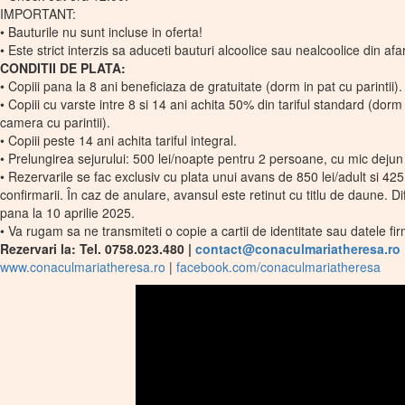
IMPORTANT:
• Bauturile nu sunt incluse in oferta!
• Este strict interzis sa aduceti bauturi alcoolice sau nealcoolice din afar
CONDITII DE PLATA:
• Copiii pana la 8 ani beneficiaza de gratuitate (dorm in pat cu parintii).
• Copiii cu varste intre 8 si 14 ani achita 50% din tariful standard (dorm 
camera cu parintii).
• Copiii peste 14 ani achita tariful integral.
• Prelungirea sejurului: 500 lei/noapte pentru 2 persoane, cu mic dejun 
• Rezervarile se fac exclusiv cu plata unui avans de 850 lei/adult si 425
confirmarii. În caz de anulare, avansul este retinut cu titlu de daune. Di
pana la 10 aprilie 2025.
• Va rugam sa ne transmiteti o copie a cartii de identitate sau datele fi
Rezervari la: Tel. 0758.023.480 |
contact@conaculmariatheresa.ro
www.conaculmariatheresa.ro
|
facebook.com/conaculmariatheresa