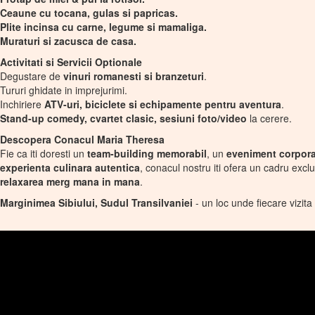
Ceaune cu tocana, gulas si papricas.
Plite incinsa cu carne, legume si mamaliga.
Muraturi si zacusca de casa.
Activitati si Servicii Optionale
Degustare de
vinuri romanesti si branzeturi
.
Tururi ghidate in imprejurimi.
Inchiriere
ATV-uri, biciclete si echipamente pentru aventura
.
Stand-up comedy, cvartet clasic, sesiuni foto/video
la cerere.
Descopera Conacul Maria Theresa
Fie ca iti doresti un
team-building memorabil
, un
eveniment corpora
experienta culinara autentica
, conacul nostru iti ofera un cadru excl
relaxarea merg mana in mana
.
Marginimea Sibiului, Sudul Transilvaniei
- un loc unde fiecare vizit