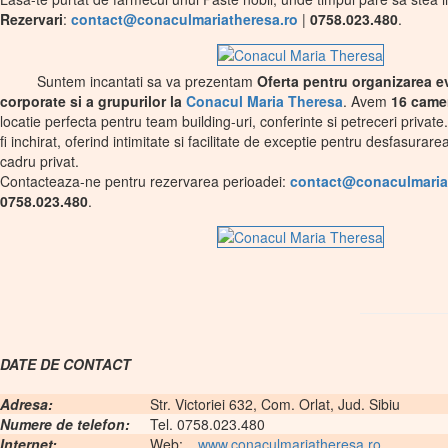
Rezervari
:
contact@conaculmariatheresa.ro
|
0758.023.480
.
Suntem incantati sa va prezentam
Oferta pentru organizarea 
corporate si a grupurilor la
Conacul Maria Theresa
. Avem
16 came
locatie perfecta pentru team building-uri, conferinte si petreceri privat
fi inchirat, oferind intimitate si facilitate de exceptie pentru desfasurar
cadru privat.
Contacteaza-ne pentru rezervarea perioadei:
contact@conaculmaria
0758.023.480
.
DATE DE CONTACT
Adresa:
Str. Victoriei 632, Com. Orlat, Jud. Sibiu
Numere de telefon:
Tel. 0758.023.480
Internet:
Web:
www.conaculmariatheresa.ro