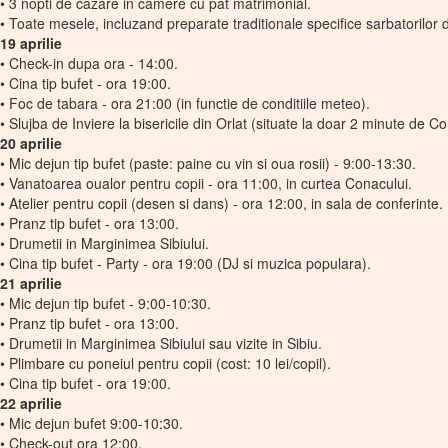
• 3 nopti de cazare in camere cu pat matrimonial.
• Toate mesele, incluzand preparate traditionale specifice sarbatorilor d
19 aprilie
• Check-in dupa ora - 14:00.
• Cina tip bufet - ora 19:00.
• Foc de tabara - ora 21:00 (in functie de conditiile meteo).
• Slujba de Inviere la bisericile din Orlat (situate la doar 2 minute de C
20 aprilie
• Mic dejun tip bufet (paste: paine cu vin si oua rosii) - 9:00-13:30.
• Vanatoarea oualor pentru copii - ora 11:00, in curtea Conacului.
• Atelier pentru copii (desen si dans) - ora 12:00, in sala de conferinte.
• Pranz tip bufet - ora 13:00.
• Drumetii in Marginimea Sibiului.
• Cina tip bufet - Party - ora 19:00 (DJ si muzica populara).
21 aprilie
• Mic dejun tip bufet - 9:00-10:30.
• Pranz tip bufet - ora 13:00.
• Drumetii in Marginimea Sibiului sau vizite in Sibiu.
• Plimbare cu poneiul pentru copii (cost: 10 lei/copil).
• Cina tip bufet - ora 19:00.
22 aprilie
• Mic dejun bufet 9:00-10:30.
• Check-out ora 12:00.