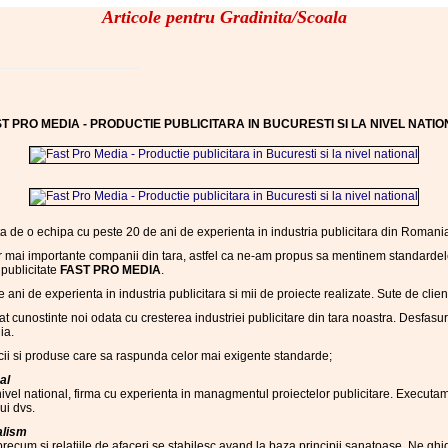
Articole pentru Gradinita/Scoala
T PRO MEDIA - PRODUCTIE PUBLICITARA IN BUCURESTI SI LA NIVEL NATI
a de o echipa cu peste 20 de ani de experienta in industria publicitara din Romani
r mai importante companii din tara, astfel ca ne-am propus sa mentinem standardele l
 publicitate
FAST PRO MEDIA
.
ani de experienta in industria publicitara si mii de proiecte realizate. Sute de client
 cunostinte noi odata cu cresterea industriei publicitare din tara noastra. Desfas
ia.
cii si produse care sa raspunda celor mai exigente standarde;
al
 nivel national, firma cu experienta in managmentul proiectelor publicitare. Executa
lui dvs.
alism
recum si relatiile de afaceri se stabilesc avand la baza principii sanatoase. Ne ghi