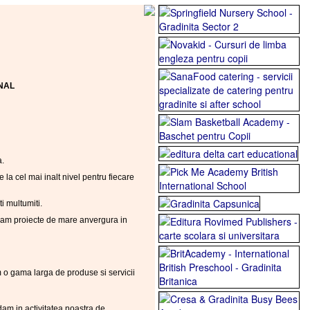
ONAL
a.
a cel mai inalt nivel pentru fiecare
i multumiti.
uram proiecte de mare anvergura in
m o gama larga de produse si servicii
dam in activitatea noastra de