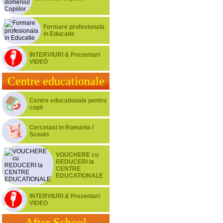
Formare profesionala
in Educatie
INTERVIURI & Prezentari
VIDEO
Centre educationale
Centre educationale pentru
copii
Cercetasi in Romania /
Scouts
VOUCHERE cu
REDUCERI la
CENTRE
EDUCATIONALE
INTERVIURI & Prezentari
VIDEO
After School