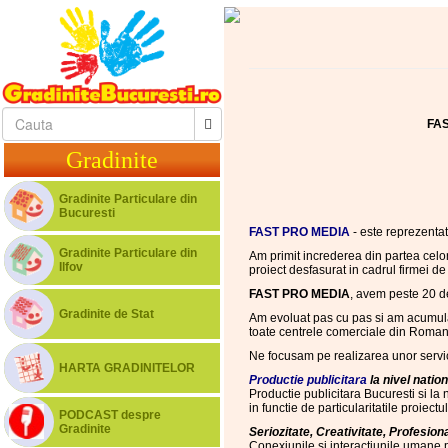
FAS
Gradinite
Gradinite Particulare din
Bucuresti
FAST PRO MEDIA
- este reprezentat
Gradinite Particulare din
Am primit increderea din partea celo
Ilfov
proiect desfasurat in cadrul firmei de
FAST PRO MEDIA
, avem peste 20 de 
Gradinite de Stat
Am evoluat pas cu pas si am acumulat
toate centrele comerciale din Roman
Ne focusam pe realizarea unor servi
HARTA GRADINITELOR
Productie publicitara
la nivel nation
Productie publicitara Bucuresti si la
in functie de particularitatile proiectu
PODCAST despre
Gradinite
Seriozitate, Creativitate, Profesion
Conexiunile si interactiunile umane p