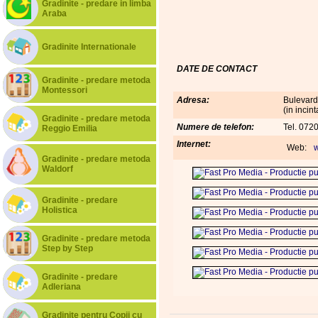
Gradinite - predare in limba
Araba
Gradinite Internationale
DATE DE CONTACT
Gradinite - predare metoda
Montessori
Adresa:
Bulevard
(in inci
Gradinite - predare metoda
Numere de telefon:
Tel. 072
Reggio Emilia
Internet:
Web:
w
Gradinite - predare metoda
Waldorf
Gradinite - predare
Holistica
Gradinite - predare metoda
Step by Step
Gradinite - predare
Adleriana
Gradinite pentru Copii cu