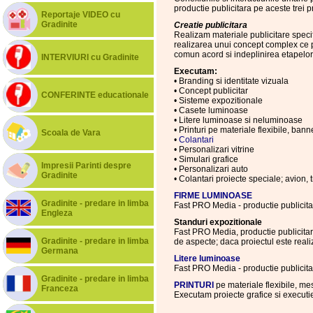
productie publicitara pe aceste trei pr
Reportaje VIDEO cu
Gradinite
Creatie publicitara
Realizam materiale publicitare specif
realizarea unui concept complex ce p
comun acord si indeplinirea etapelo
INTERVIURI cu Gradinite
Executam:
• Branding si identitate vizuala
• Concept publicitar
CONFERINTE educationale
• Sisteme expozitionale
• Casete luminoase
• Litere luminoase si neluminoase
• Printuri pe materiale flexibile, bann
Scoala de Vara
•
Colantari
• Personalizari vitrine
• Simulari grafice
Impresii Parinti despre
• Personalizari auto
Gradinite
• Colantari proiecte speciale; avion, t
FIRME LUMINOASE
Gradinite - predare in limba
Fast PRO Media - productie publicitar
Engleza
Standuri expozitionale
Fast PRO Media, productie publicitar
Gradinite - predare in limba
de aspecte; daca proiectul este realiz
Germana
Litere luminoase
Fast PRO Media - productie publicita
Gradinite - predare in limba
PRINTURI
pe materiale flexibile, me
Franceza
Executam proiecte grafice si executi