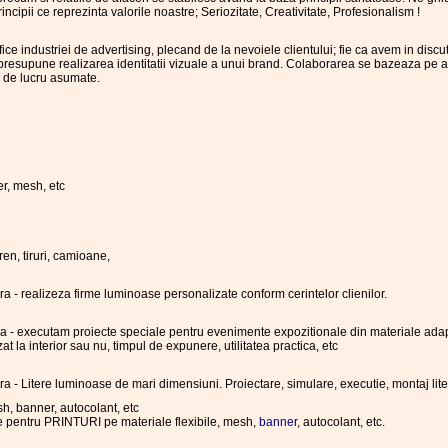
incipii ce reprezinta valorile noastre; Seriozitate, Creativitate, Profesionalism !
ice industriei de advertising, plecand de la nevoiele clientului; fie ca avem in dis
resupune realizarea identitatii vizuale a unui brand. Colaborarea se bazeaza pe ati
r de lucru asumate.
er, mesh, etc
ren, tiruri, camioane,
a - realizeza firme luminoase personalizate conform cerintelor clienilor.
a - executam proiecte speciale pentru evenimente expozitionale din materiale adapta
at la interior sau nu, timpul de expunere, utilitatea practica, etc
ra - Litere luminoase de mari dimensiuni. Proiectare, simulare, executie, montaj li
sh, banner, autocolant, etc
e pentru PRINTURI pe materiale flexibile, mesh,
banner
, autocolant, etc.