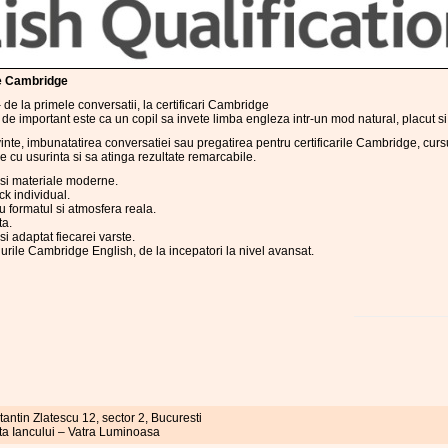
e Cambridge
 de la primele conversatii, la certificari Cambridge
e important este ca un copil sa invete limba engleza intr-un mod natural, placut si 
nte, imbunatatirea conversatiei sau pregatirea pentru certificarile Cambridge, cursuri
 cu usurinta si sa atinga rezultate remarcabile.
 si materiale moderne.
ck individual.
u formatul si atmosfera reala.
ta.
i adaptat fiecarei varste.
urile Cambridge English, de la incepatori la nivel avansat.
tantin Zlatescu 12, sector 2, Bucuresti
ta Iancului – Vatra Luminoasa