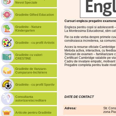
Nevoi Speciale
Gradinite Gifted Education
Cursuri engleza pregatire examen
Gradinite - Nature
Engleza pentru copii si adolescenti –
Kindergarten
La Montessima Educational, stim cat d
Fie ca este vorba despre primele cuvi
construiasca increderea, sa comunice
Gradinite - cu profil Artistic
Acces la resurse oficiale Cambridge
Metoda activa, interactiva, cu feedba
Simulari de examen – familiarizare c
Gradinite cu valori
Certificari Cambridge valabile pe via
CRESTINE
Cadru de invatare empatic, motivant s
Pregatire completa pentru toate nivel
Gradinite de Vanzare-
Cumparare-Inchiriere
Gradinite - cu profil Sportiv
Consultanta
DATE DE CONTACT
autorizare/acreditare
Adresa:
Str. Cons
zona Pia
Articole pentru Gradinite