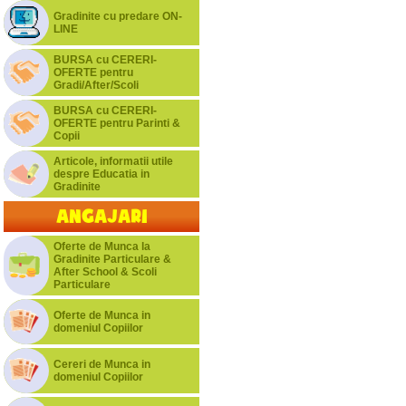
Gradinite cu predare ON-
LINE
BURSA cu CERERI-
OFERTE pentru
Gradi/After/Scoli
BURSA cu CERERI-
OFERTE pentru Parinti &
Copii
Articole, informatii utile
despre Educatia in
Gradinite
Angajari
Oferte de Munca la
Gradinite Particulare &
After School & Scoli
Particulare
Oferte de Munca in
domeniul Copiilor
Cereri de Munca in
domeniul Copiilor