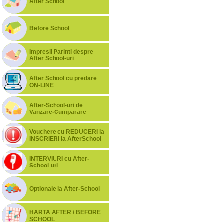
After School
Before School
Impresii Parinti despre
After School-uri
After School cu predare
ON-LINE
After-School-uri de
Vanzare-Cumparare
Vouchere cu REDUCERI la
INSCRIERI la AfterSchool
INTERVIURI cu After-
School-uri
Optionale la After-School
HARTA AFTER / BEFORE
SCHOOL