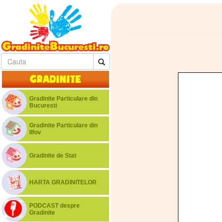
Gradinite
Gradinite Particulare din
Bucuresti
Gradinite Particulare din
Ilfov
Gradinite de Stat
HARTA GRADINITELOR
PODCAST despre
Gradinite