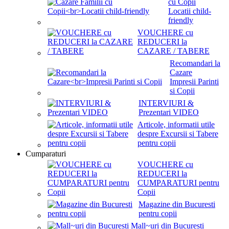
cu Copii
Locatii child-
friendly
VOUCHERE cu
REDUCERI la
CAZARE / TABERE
Recomandari la
Cazare
Impresii Parinti
si Copii
INTERVIURI &
Prezentari VIDEO
Articole, informatii utile
despre Excursii si Tabere
pentru copii
Cumparaturi
VOUCHERE cu
REDUCERI la
CUMPARATURI pentru
Copii
Magazine din Bucuresti
pentru copii
Mall~uri din Bucuresti