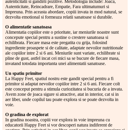
autenticitatii si gandirii pozitive. Metodologia include: Joaca,
Autenticitate, Reincadrare, Empatie, Fara ultimatumuri si
Impreuna. Prin aceasta abordare, copiii invata in mod natural, se
dezvolta emotional si formeaza relatii sanatoase si durabile.
O alimentatie sanatoasa
Alimentatia copiilor este o prioritate, iar meniurile noastre sunt
concepute special pentru a sustine o crestere sanatoasa si
echilibrata. Fiecare masa este pregatita cu grija, folosind
ingrediente proaspete si de calitate, adaptate nevoilor nutritionale
ale copiilor intre 2 si 6 ani. Meniurile sunt variate, echilibrate si
pline de gust, astfel incat cei mici sa se bucure de fiecare masa,
invatand totodata importanta unei alimentatii sanatoase.
Un spatiu primitor
La Happy Feet, spatiul nostru este gandit special pentru a fi
primitor si adaptat nevoilor copiilor intre 2 si 6 ani. Fiecare colt
este conceput pentru a stimula curiozitatea si bucuria de a invata.
Avem zone de joaca sigure si atractive, atat in interior, cat si in
aer liber, unde copilul tau poate explora si se poate dezvolta in
voie.
O gradina de explorat
In gradina noastra, copiii vor explora in voie impreuna cu
educatorii Happy Feet si vor descoperi natura indiferent de