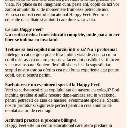
viata. Ne place sa ne imaginam cum, peste ani, copiii de azi vor
zambi amintindu-si de momentele frumoase petrecute aici.
Vino sa cunosti centrul educational Happy Feet. Pentru o
educatie de calitate si amintiri care dureaza o viata.
Ce este Happy Feet?
Un centru dedicat unei educatii complete, unde joaca in aer
liber se imbina cu invatatul
Trebuie sa lasi copilul mai tarziu intr-o zi? Nu-i problema!
Intelegem cat de greu poate fi sa imbini viata de zi cu zi cu un
copil mic, asa ca ne-am propus sa facem tot posibilul sa-ti facem
viata mai usoara. Suntem flexibili si deschisi la sugestii, iar
scopul nostru este sa oferim cea mai buna experienta atat pentru
copii, cat si pentru parinti.
Sarbatoreste un eveniment special la Happy Feet!
Vrei sa sarbatoresti ziua copilului tau de nastere cu colegii? Poti
inchiria gradina si salile noastre dupa-amiaza sau in weekend,
pentru petreceri de ziua de nastere, evenimente speciale. Spatiul
nostru primitor si sigur este perfect pentru a crea amintiri de
neuitat alaturi de cei dragi.
Activitati practice si predare bilingva
Happy Feet este un centru educational care ofera predare in