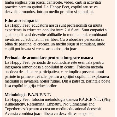
limba engleza prin joaca, cantecele, video, carti si activitati
practice precum gatitul. La Happy Feet, copilul tau se va
dezvolta armonios, intr-un mediu primitor si stimulant.
Educatori empatici
La Happy Feet, educatorii nostri sunt profesionisti cu multa
experienta in educarea copiilor intre 2 si 6 ani. Sunt empatici si
ajuta copiii sa-si dezvolte abilitatile in mod natural, combinand
invatarea cu activitati in aer liber. Cu o abordare personala si
plina de pasiune, ei creeaza un mediu sigur si stimulant, unde
copiii pot invata si creste armonios prin joaca.
Perioada de acomodare pentru o integrare usoara
La Happy Feet, perioada de acomodare este esentiala pentru
integrarea armonioasa a copilului in centru. Folosim metoda
suedeza de adaptare participativa, care implica prezenta unui
parinte in primele trei zile, pentru a sprijini copilul in explorarea
mediului si invatarea noilor rutine. Din a patra zi, parintele poate
lasa copilul in grija educatorilor.
Metodologia P.A.R.E.N.T.
La Happy Feet, folosim metodologia daneza P.A.R.E.N.T. (Play,
Authenticity, Reframing, Empathy, No ultimatums and
Togetherness) pentru a crea un mediu educational deosebit.
Aceasta combina joaca libera cu dezvoltarea empatiei,