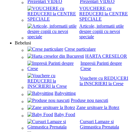
Prezentari VIDEO
VOUCHERE cu
REDUCERI la CENTRE
SPECIALE
Articole, informatii utile
despre copiii cu nevoi
speciale
Bebelusi
Crese particulare
HARTA CRESELOR
Impresii Parinti despre
Crese
Vouchere cu REDUCERI
la INSCRIERI la Crese
Babysitting
Produse nou nascuti
Zane ursitoare la Botez
Baby Food
Cursuri Lamaze si
Gimnastica Prenatala