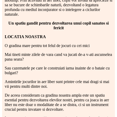
anotimp. Prin activitati in aer liber, copii vor invata sa aprecieze si
sa se bucure de schimbarile naturii, dezvoltand o legatura
profunda cu mediul inconjurator si o intelegere a ciclurilor
naturale.
Un spatiu gandit pentru dezvoltarea unui copil sanatos si
fericit
LOCATIA NOASTRA
O gradina mare pentru tot felul de jocuri cu cei mici
Mai tineti minte zilele de vara cand va jucati de-a v-ati ascunselea
pana seara?
Sau cazematele pe care le construiati iarna inainte de o bataie cu
bulgari?
Amintirile jocurilor in aer liber sunt printre cele mai dragi si mai
vii pentru multi dintre noi.
De aceea consideram ca gradina noastra ampla este un spatiu
esential pentru dezvoltarea elevilor nostri, pentru ca joaca in aer
liber nu este doar o modalitate de a se distra, ci si un instrument
crucial pentru invatare si dezvoltare.