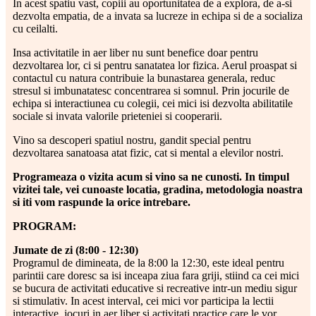
In acest spatiu vast, copiii au oportunitatea de a explora, de a-si
dezvolta empatia, de a invata sa lucreze in echipa si de a socializa
cu ceilalti.
Insa activitatile in aer liber nu sunt benefice doar pentru
dezvoltarea lor, ci si pentru sanatatea lor fizica. Aerul proaspat si
contactul cu natura contribuie la bunastarea generala, reduc
stresul si imbunatatesc concentrarea si somnul. Prin jocurile de
echipa si interactiunea cu colegii, cei mici isi dezvolta abilitatile
sociale si invata valorile prieteniei si cooperarii.
Vino sa descoperi spatiul nostru, gandit special pentru
dezvoltarea sanatoasa atat fizic, cat si mental a elevilor nostri.
Programeaza o vizita acum si vino sa ne cunosti. In timpul
vizitei tale, vei cunoaste locatia, gradina, metodologia noastra
si iti vom raspunde la orice intrebare.
PROGRAM:
Jumate de zi (8:00 - 12:30)
Programul de dimineata, de la 8:00 la 12:30, este ideal pentru
parintii care doresc sa isi inceapa ziua fara griji, stiind ca cei mici
se bucura de activitati educative si recreative intr-un mediu sigur
si stimulativ. In acest interval, cei mici vor participa la lectii
interactive, jocuri in aer liber si activitati practice care le vor