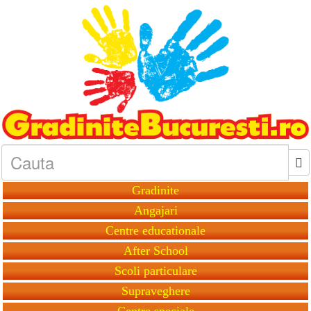
Gradinite
Angajari
Centre educationale
After School
Scoli particulare
Supraveghere
Centre speciale