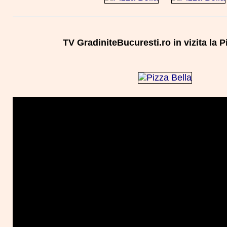
TV GradiniteBucuresti.ro in vizita la P