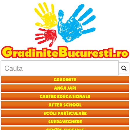
Gradinite
Angajari
Centre educationale
After School
Scoli particulare
Supraveghere