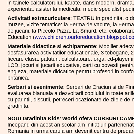
in tainele calculatorului, karate, dans modern, drama, i
experienta, asistenta medicala, medic specialist pedi
Activitati extracuriculare
: TEATRU in gradinita, o da
muzee, vizite tematice: la Ferma de vacute, la Ferma
de jucarii, la Piccolo Pizza, La Smurd, etc, colaborar
Education (
www.childrentourforeducation.blogspot.c
Materiale didactice si echipamente
: Mobilier adecv
desfasurarea activitatilor educationale, 3 tobogane, 2
fiecare clasa, patuturi, calculatoare, orga, cd-player 
LCD, jocuri si jucarii educative, carti cu povesti pentr
engleza, materiale didcatice pentru profesori in con
britanica.
Serbari si evenimente
: Serbari de Craciun si de Fin
evaluarea bianuala a dezvoltarii copilului in toate ariile
cu parintii, discutii, petreceri ocazionate de zilele de 
gradinita.
NOU! Gradinita Kids’ World ofera CURSURI CA
Incepand din acest an scolar am initiat un parteneriat
Romania in urma caruia am devenit centru de predar