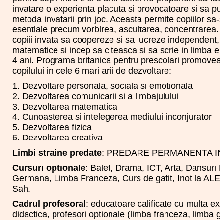
invatare o experienta placuta si provocatoare si sa 
metoda invatarii prin joc. Aceasta permite copiilor sa-
esentiale precum vorbirea, ascultarea, concentrarea
copiii invata sa coopereze si sa lucreze independent
matematice si incep sa citeasca si sa scrie in limba 
4 ani. Programa britanica pentru prescolari promove
copilului in cele 6 mari arii de dezvoltare:
1. Dezvoltare personala, sociala si emotionala
2. Dezvoltarea comunicarii si a limbajulului
3. Dezvoltarea matematica
4. Cunoasterea si intelegerea mediului inconjurator
5. Dezvoltarea fizica
6. Dezvoltarea creativa
Limbi straine predate
: PREDARE PERMANENTA I
Cursuri optionale
: Balet, Drama, ICT, Arta, Dansur
Germana, Limba Franceza, Curs de gatit, Inot la
Sah.
Cadrul profesoral
: educatoare calificate cu multa ex
didactica, profesori optionale (limba franceza, limba g