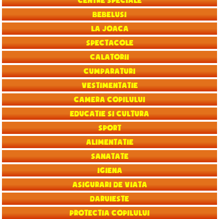
Centre speciale
Bebelusi
La joaca
Spectacole
Calatorii
Cumparaturi
Vestimentatie
Camera copilului
Educatie si Cultura
Sport
Alimentatie
Sanatate
Igiena
Asigurari de viata
Daruieste
Protectia copilului