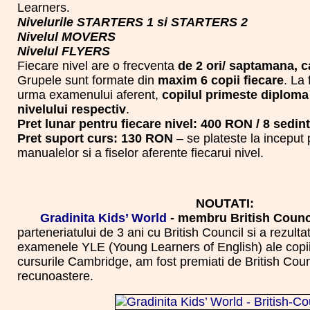
Learners.
Nivelurile STARTERS 1 si STARTERS 2
Nivelul MOVERS
Nivelul FLYERS
Fiecare nivel are o frecventa
de 2 ori/ saptamana, c
Grupele sunt formate din
maxim 6 copii fiecare
. La 
urma examenului aferent,
copilul primeste diplom
nivelului respectiv
.
Pret lunar pentru fiecare nivel: 400 RON / 8 sedint
Pret suport curs: 130 RON
– se plateste la inceput 
manualelor si a fiselor aferente fiecarui nivel.
NOUTATI:
Gradinita Kids’ World
- membru British Counci
parteneriatului de 3 ani cu British Council si a rezulta
examenele YLE (Young Learners of English) ale copii
cursurile Cambridge, am fost premiati de British Cou
recunoastere.