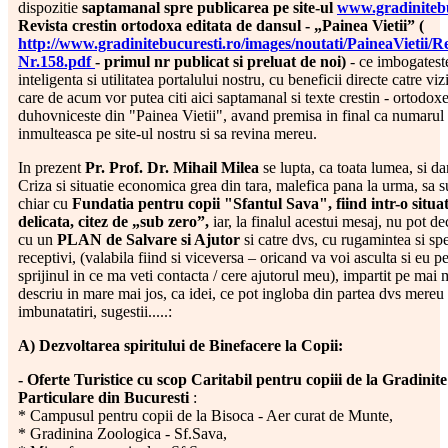
dispozitie
saptamanal spre publicarea pe site-ul
www.gradiniteb
Revista crestin ortodoxa editata de dansul - „Painea Vietii” (
http://www.gradinitebucuresti.ro/images/noutati/PaineaVietii/Re
Nr.158.pdf
- primul nr publicat si preluat de noi)
- ce imbogatest
inteligenta si utilitatea portalului nostru, cu beneficii directe catre vizi
care de acum vor putea citi aici saptamanal si texte crestin - ortodoxe
duhovniceste din "Painea Vietii", avand premisa in final ca numarul 
inmulteasca pe site-ul nostru si sa revina mereu.
In prezent
Pr. Prof. Dr. Mihail Milea
se lupta, ca toata lumea, si d
Criza si situatie economica grea din tara, malefica pana la urma, sa 
chiar cu
Fundatia pentru copii "Sfantul Sava", fiind intr-o situat
delicata, citez de „sub zero”,
iar, la finalul acestui mesaj, nu pot d
cu un
PLAN
de Salvare si Ajutor
si catre dvs, cu rugamintea si spe
receptivi, (valabila fiind si viceversa – oricand va voi asculta si eu p
sprijinul in ce ma veti contacta / cere ajutorul meu), impartit pe mai mu
descriu in mare mai jos, ca idei, ce pot ingloba din partea dvs mereu o
imbunatatiri, sugestii.....:
A) Dezvoltarea spiritului de Binefacere la Copii:
- Oferte Turistice cu scop Caritabil pentru copiii de la Gradinite
Particulare din Bucuresti
:
* Campusul pentru copii de la Bisoca - Aer curat de Munte,
* Gradinina Zoologica - Sf.Sava,