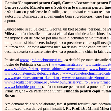
Camine/Campusuri pentru Copii, Camine/Asezaminte pentru Ba
Centre sociale, Microferme si Scoli de arte si meserii pentru tiner
orfani sau cu probleme in familie
, etc., activitati care s-au realiza
ajutorul lui Dumnezeu si al oameniilor buni si credinciosi, care l-au 
a putut.
Cunoscadu-l si eu Salcieanu George, un biet pacatos, personal pe
Pr
Milea
, am fost insufletit de acest elan al dansului de a face bine, si
ma implic si eu de cate ori pot mai mult in activitati de voluntariat si 
intrajutorare si binefacere, indreptate cu precadere catre copiii necajit
in lumea copiilor toata afacerea mea s-a desfasurat de cand am infiin
deschis aceasta scrisoare catre dvs, ca o promisiune chiar in fata dvs.
Pe site-ul
www.gradinitebucuresti.ro
, ca dealtfel pe toate site-urile 
nostru de Publicitate on-line (
www.mamasitata.ro
,
www.agentiidet
www.scolidesoferi.ro
,
www.cabinetedeavocatura.ro
,
www.bancico
www.cabinetemedicalebucuresti.ro
,
www.cabinetesiclinicimedicale
www.magazinesisupermarketuri.ro
,
www.restaurantesicazinouri.ro
www.facultatiparticulare.ro
,
www.bunurisiservicii.ro
,
www.firmede
www.cluburidesport.ro
), a fost o onoare pentru noi sa punem „Pece
Prima Pagina – ca Partener de Suflet:
Fundatia pentru copii "Sfan
Buzau
.
Am demarat deja si o colaborare, iata si primul rezultat, caci adevara
Dumnezeu, daca dai vei primi insutit !:
Pr. Prof. Dr. Mihail Milea