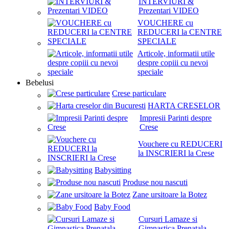
INTERVIURI &
Prezentari VIDEO
VOUCHERE cu
REDUCERI la CENTRE
SPECIALE
Articole, informatii utile
despre copiii cu nevoi
speciale
Bebelusi
Crese particulare
HARTA CRESELOR
Impresii Parinti despre
Crese
Vouchere cu REDUCERI
la INSCRIERI la Crese
Babysitting
Produse nou nascuti
Zane ursitoare la Botez
Baby Food
Cursuri Lamaze si
Gimnastica Prenatala