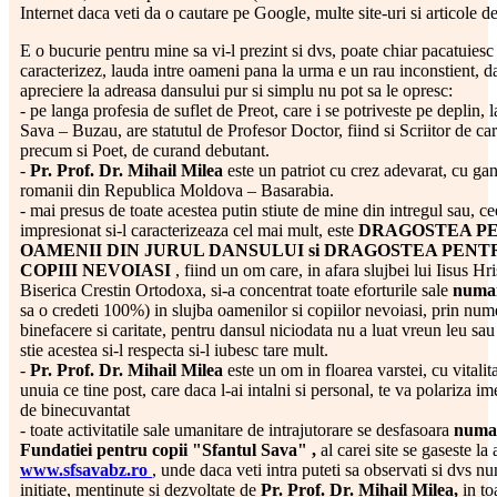
Internet daca veti da o cautare pe Google, multe site-uri si articole de
E o bucurie pentru mine sa vi-l prezint si dvs, poate chiar pacatuiesc
caracterizez, lauda intre oameni pana la urma e un rau inconstient, d
apreciere la adreasa dansului pur si simplu nu pot sa le opresc:
- pe langa profesia de suflet de Preot, care i se potriveste pe deplin, 
Sava – Buzau, are statutul de Profesor Doctor, fiind si Scriitor de car
precum si Poet, de curand debutant.
-
Pr. Prof. Dr. Mihail Milea
este un patriot cu crez adevarat,
cu gan
romanii din Republica Moldova – Basarabia.
- mai presus de toate acestea putin stiute de mine din intregul sau, c
impresionat si-l caracterizeaza cel mai mult, este
DRAGOSTEA P
OAMENII
DIN
JURUL DANSULUI si DRAGOSTEA PENTR
COPIII NEVOIASI
, fiind un om care, in afara slujbei lui Iisus Hr
Biserica Crestin Ortodoxa, si-a concentrat toate eforturile sale
numa
sa o credeti 100%) in slujba oamenilor si copiilor nevoiasi, prin num
binefacere si caritate, pentru dansul niciodata nu a luat vreun leu sau 
stie acestea si-l respecta si-l iubesc tare mult.
-
Pr. Prof. Dr. Mihail Milea
este un om in floarea varstei, cu vitali
unuia ce tine post, care daca l-ai intalni si personal, te va polariza i
de binecuvantat
- toate activitatile sale umanitare de intrajutorare se desfasoara
numai
Fundatiei pentru copii "Sfantul Sava" ,
al carei site se gaseste la
www.sfsavabz.ro
, unde daca veti intra puteti sa observati si dvs n
initiate, mentinute si dezvoltate de
Pr. Prof. Dr. Mihail Milea,
in to