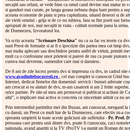
necajiti sau orfani, se vede bine ca omul cand devine mai matur in var
si ganduri mai curate, pe langa goana nebuna dupa bani pentru a supr
aceasta economie de piata si prea capitalizata, uitand deseori si de al
ale vietii omului - grija si de ce nu iubirea, fara sa fim poeti sau faris
apropiati de noi, mai necajiti in viata - calitati normale pana la urma,
de Dumnezeu, Izvoratorul lor.
Va scriu aceasta
"Scrisoare Deschisa"
nu ca sa fac eu teorie cu dvs
sunt Preot de formatie si ar fi o ipocrizie din partea mea cat timp dvs,
mai multa aplecare sau deschidere pentru astfel de virtuti, primiti me
mult ca o confesiune unor prieteni si parere de rau ca poate puteam s
cumva mai devreme, oamenilor care mai si daruiesc.
De 8 ani de zile lucrez pentru dvs si impreuna cu dvs, in cadrul site-
www.gradinitebucuresti.ro
, cel mai complet si cunoscut Ghid bu
Internet, dedicat firmelor din domeniul: servicii / bunuri adresate copi
am crescut si eu alaturi de dvs, m-am casatorit si am 2 fetite superbe,
orice parinte. Pe site-ul meu am promovat si publicat si actiuni de Ca
altii”, o implicare mai activa si concreta cu sinceritate admit ca nu a
Prin intermediul parintilor mei din Buzau, am cunoscut, mergand la
cu dansii, un Preot cu mult har de la Dumnezeu, care efectiv m-a cuce
speranta umplerii la toate aceste goliciuni ale sufletului -
Pr. Prof. D
persoana care pentru unii dintre dvs. poate fi cunoscuta, caci notorie
nationala, avand aparitii si la TV (ProTV l-a numit un Roman de not