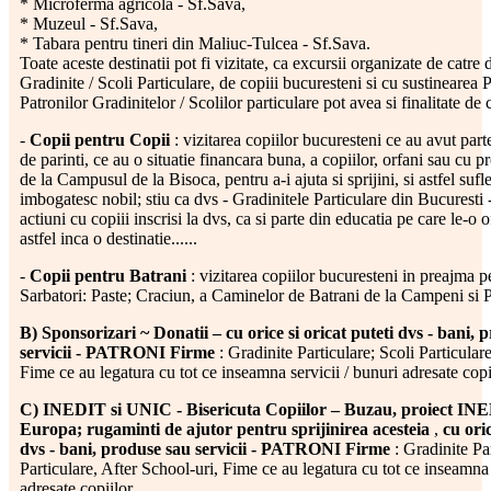
* Microferma agricola - Sf.Sava,
* Muzeul - Sf.Sava,
* Tabara pentru tineri din Maliuc-Tulcea - Sf.Sava.
Toate aceste destinatii pot fi vizitate, ca excursii organizate de catre d
Gradinite / Scoli Particulare, de copiii bucuresteni si cu sustinearea P
Patronilor Gradinitelor / Scolilor particulare pot avea si finalitate de c
-
Copii pentru Copii
: vizitarea copiilor bucuresteni ce au avut pa
de parinti, ce au o situatie financara buna, a copiilor, orfani sau cu p
de la Campusul de la Bisoca, pentru a-i ajuta si sprijini, si astfel sufle
imbogatesc nobil; stiu ca dvs - Gradinitele Particulare din Bucuresti -
actiuni cu copiii inscrisi la dvs, ca si parte din educatia pe care le-o 
astfel inca o destinatie......
-
Copii pentru Batrani
: vizitarea copiilor bucuresteni in preajma 
Sarbatori: Paste; Craciun, a Caminelor de Batrani de la Campeni si P
B) Sponsorizari ~ Donatii – cu orice si oricat puteti dvs - bani, 
servicii - PATRONI Firme
: Gradinite Particulare; Scoli Particular
Fime ce au legatura cu tot ce inseamna servicii / bunuri adresate copi
C) INEDIT si UNIC - Bisericuta Copiilor – Buzau, proiect IN
Europa; rugaminti de ajutor pentru sprijinirea acesteia
,
cu oric
dvs - bani, produse sau servicii - PATRONI Firme
: Gradinite Pa
Particulare, After School-uri, Fime ce au legatura cu tot ce inseamna 
adresate copiilor.