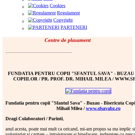
Cookies
Regulament
Copyright
PARTENERI
Centre de plasament
FUNDATIA PENTRU COPII "SFANTUL SAVA" - BUZAU 
COPIILOR / PR. PROF. DR. MIHAIL MILEA / WWW.
Fundatia pentru copii "Sfantul Sava" - Buzau - Bisericuta Copiil
Mihail Milea /
www.sfsavabz.ro
Dragi Colaboratori / Parinti
,
anul acesta, poate mai mult ca oricand, mi-am propus sa ma implic si 
voluntariat si caritate – intrajutorare si binefacere, indreptate cu prec