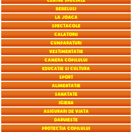
Centre speciale
Bebelusi
La joaca
Spectacole
Calatorii
Cumparaturi
Vestimentatie
Camera copilului
Educatie si Cultura
Sport
Alimentatie
Sanatate
Igiena
Asigurari de viata
Daruieste
Protectia copilului