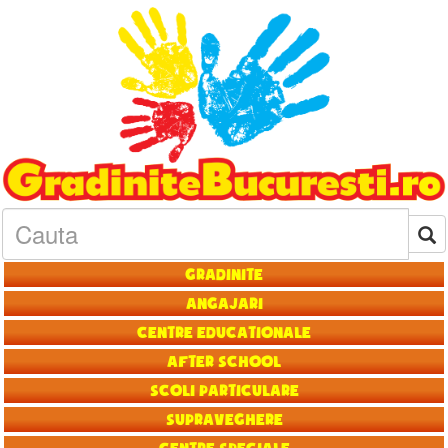
Gradinite
Angajari
Centre educationale
After School
Scoli particulare
Supraveghere