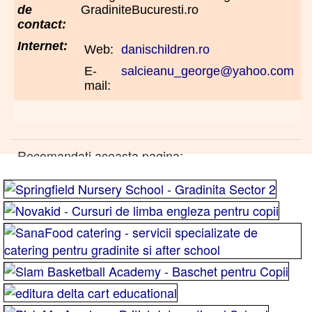
de
GradiniteBucuresti.ro
contact:
Internet:
Web:
danischildren.ro
E-
salcieanu_george@yahoo.com
mail:
Recomandati aceasta pagina: