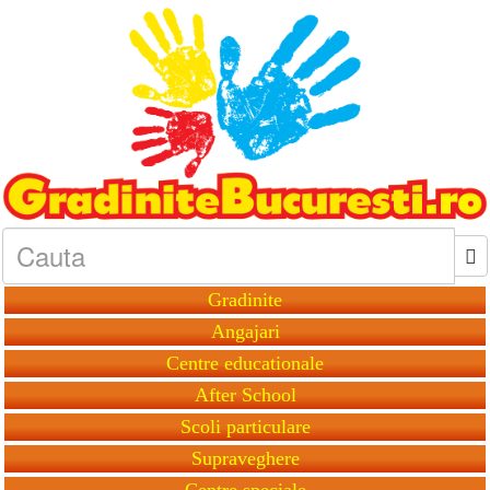
Gradinite
Angajari
Centre educationale
After School
Scoli particulare
Supraveghere
Centre speciale