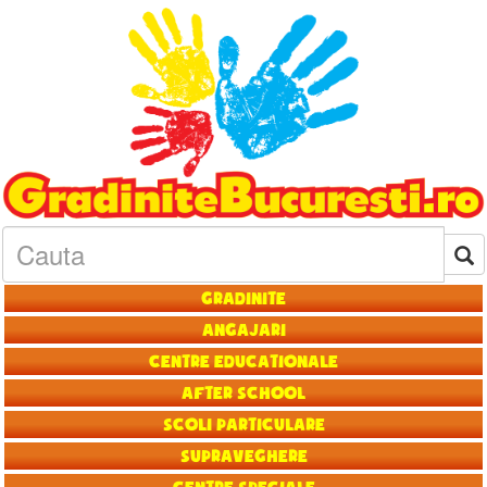
Gradinite
Angajari
Centre educationale
After School
Scoli particulare
Supraveghere