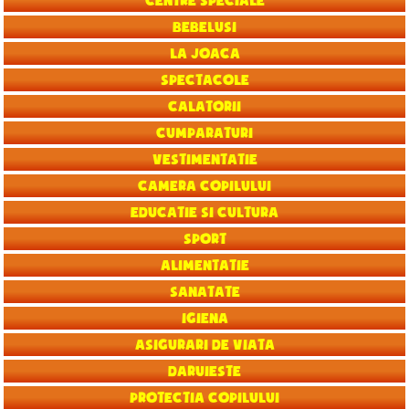
Centre speciale
Bebelusi
La joaca
Spectacole
Calatorii
Cumparaturi
Vestimentatie
Camera copilului
Educatie si Cultura
Sport
Alimentatie
Sanatate
Igiena
Asigurari de viata
Daruieste
Protectia copilului