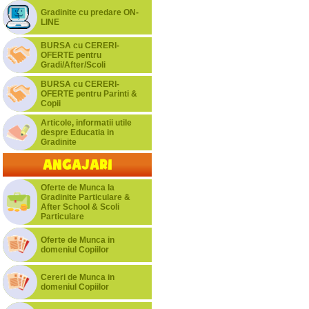
Gradinite cu predare ON-
LINE
BURSA cu CERERI-
OFERTE pentru
Gradi/After/Scoli
BURSA cu CERERI-
OFERTE pentru Parinti &
Copii
Articole, informatii utile
despre Educatia in
Gradinite
Angajari
Oferte de Munca la
Gradinite Particulare &
After School & Scoli
Particulare
Oferte de Munca in
domeniul Copiilor
Cereri de Munca in
domeniul Copiilor