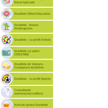
Nevoi Speciale
Gradinite Gifted Education
Gradinite - Nature
Kindergarten
Gradinite - cu profil Artistic
Gradinite cu valori
CRESTINE
Gradinite de Vanzare-
Cumparare-Inchiriere
Gradinite - cu profil Sportiv
Consultanta
autorizare/acreditare
Articole pentru Gradinite