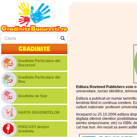
Gradinite
Gradinite Particulare din
Bucuresti
Gradinite Particulare din
Ilfov
Editura Rovimed Publishers este o fi
universitare, lucrari stiintifice, tehn
Gradinite de Stat
Editura a publicat un numar semnificat
tendinta fiind in continua crestere. E
culturii nationale: profesori universitari
HARTA GRADINITELOR
Incepand cu 25.10.2006 editura dispun
digitala oferind clientilor posibilitate
pentru simpozioane, etc) cu ISBN, desc
PODCAST despre
cat mai bun. Am reusit sa avem astfel
Gradinite