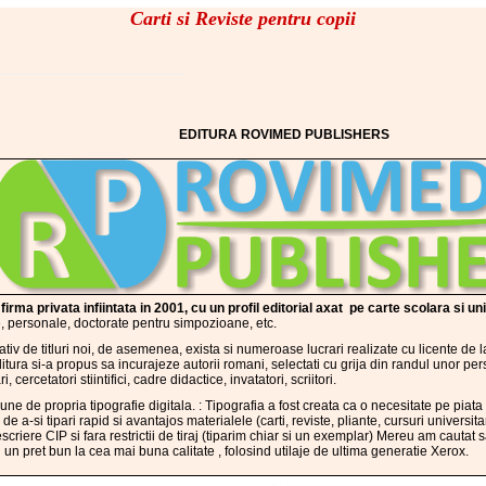
Carti si Reviste pentru copii
EDITURA ROVIMED PUBLISHERS
rma privata infiintata in 2001, cu un profil editorial axat pe carte scolara si un
ice, personale, doctorate pentru simpozioane, etc.
iv de titluri noi, de asemenea, exista si numeroase lucrari realizate cu licente de la
ditura si-a propus sa incurajeze autorii romani, selectati cu grija din randul unor pers
, cercetatori stiintifici, cadre didactice, invatatori, scriitori.
e de propria tipografie digitala. : Tipografia a fost creata ca o necesitate pe piata 
a de a-si tipari rapid si avantajos materialele (carti, reviste, pliante, cursuri universita
riere CIP si fara restrictii de tiraj (tiparim chiar si un exemplar) Mereu am cautat sa
 un pret bun la cea mai buna calitate , folosind utilaje de ultima generatie Xerox.