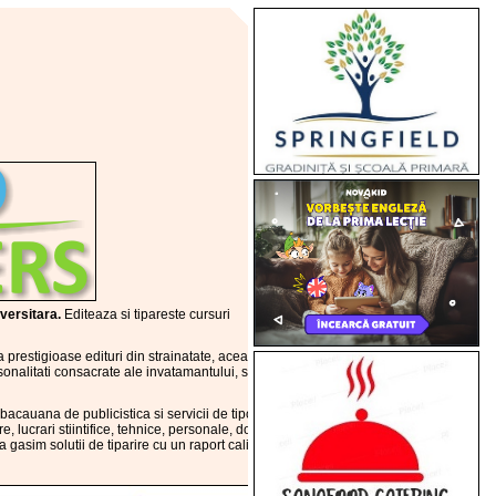
iversitara.
Editeaza si tipareste cursuri
 prestigioase edituri din strainatate, aceasta
onalitati consacrate ale invatamantului, stiintei si
bacauana de publicistica si servicii de tipografie
re, lucrari stiintifice, tehnice, personale, doctorate
 gasim solutii de tiparire cu un raport calitate/pret