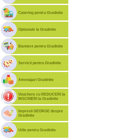
Catering pentru Gradinite
Optionale la Gradinite
Bannere pentru Gradinite
Servicii pentru Gradinite
Amenajari Gradinite
Vouchere cu REDUCERI la
INSCRIERI la Gradinite
Impresii GEORGE despre
Gradinite
Utile pentru Gradinite