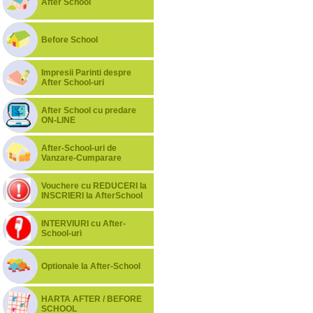
After School
Before School
Impresii Parinti despre
After School-uri
After School cu predare
ON-LINE
After-School-uri de
Vanzare-Cumparare
Vouchere cu REDUCERI la
INSCRIERI la AfterSchool
INTERVIURI cu After-
School-uri
Optionale la After-School
HARTA AFTER / BEFORE
SCHOOL