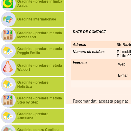
Gradinite - predare in limba
Araba
Gradinite Internationale
DATE DE CONTACT
Gradinite - predare metoda
Montessori
Adresa:
Str. Razb
Gradinite - predare metoda
Numere de telefon:
Tel.mobi
Reggio Emilia
Tel.fix:
Internet:
Web:
Gradinite - predare metoda
Waldorf
E-mail:
Gradinite - predare
Holistica
Gradinite - predare metoda
Recomandati aceasta pagina:
Step by Step
Gradinite - predare
Adleriana
Gradinite pentru Copii cu