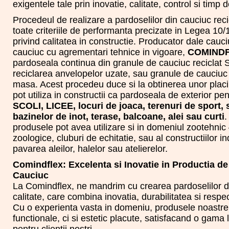
exigentele tale prin inovatie, calitate, control si timp d
Procedeul de realizare a pardoselilor din cauciuc reci
toate criteriile de performanta precizate in Legea 10
privind calitatea in constructie. Producator dale cauci
cauciuc cu agrementari tehnice in vigoare,
COMIND
pardoseala continua din granule de cauciuc reciclat 
reciclarea anvelopelor uzate, sau granule de cauciu
masa. Acest procedeu duce si la obtinerea unor placi
pot utiliza in constructii ca pardoseala de exterior pe
SCOLI, LICEE, locuri de joaca, terenuri de sport, 
bazinelor de inot, terase, balcoane, alei sau curti
produsele pot avea utilizare si in domeniul zootehnic 
zoologice, cluburi de echitatie, sau al constructiilor in
pavarea aleilor, halelor sau atelierelor.
Comindflex: Excelenta si Inovatie in Productia de
Cauciuc
La Comindflex, ne mandrim cu crearea pardoselilor di
calitate, care combina inovatia, durabilitatea si respe
Cu o experienta vasta in domeniu, produsele noastre
functionale, ci si estetic placute, satisfacand o gama 
pentru clientii nostri.