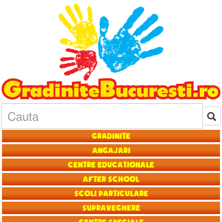
Gradinite
Angajari
Centre educationale
After School
Scoli particulare
Supraveghere