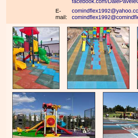
facebook.com/DalePaveleC
E-
comindflex1992@yahoo.c
mail:
comindflex1992@comindfl