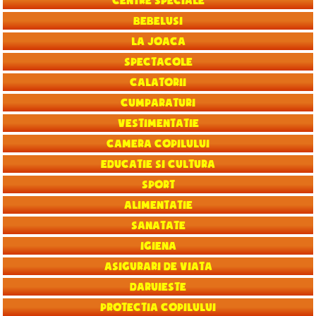
Centre speciale
Bebelusi
La joaca
Spectacole
Calatorii
Cumparaturi
Vestimentatie
Camera copilului
Educatie si Cultura
Sport
Alimentatie
Sanatate
Igiena
Asigurari de viata
Daruieste
Protectia copilului