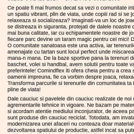
Ce poate fi mai frumos decat sa vezi o comunitate in
un spatiu vibrant, plin de viata, unde copiii rad si se jo
relaxeaza si socializeaza? Imaginati-va un loc de joac
se distreaza in siguranta, protejati de dalele noastre
mai buna calitate, iar cu echipamentele noastre de j
fiecare parc devine un taram magic pentru cei mici! D
O comunitate sanatoasa este una activa, iar terenuril
amenajate cu tartan sunt locul perfect unde miscarea
mana-n mana. De la baze sportive pana la terenuri de 
baschet, volei si handbal, avem solutii pentru toate va
preferintele! Comindflex iti ofera cheia pentru a crea 
oamenii impreuna, fie ca vorbim despre joaca, relaxa
Transforma parcurile si terenurile din comunitatea ta i
pline de viata!
Dale cauciuc si pavelele din cauciuc realizate de noi 
agrementarile tehnice in vigoare. Ne bazam pe materia
si acordam atentie mediului inconjurator, de aceea pa
sunt produse din cauciuc reciclat. Totodata, am invat
modernizarea unei afaceri nu conteaza doar materialul 
dezvoltarea spatiului de productie, astfel incat sa pu