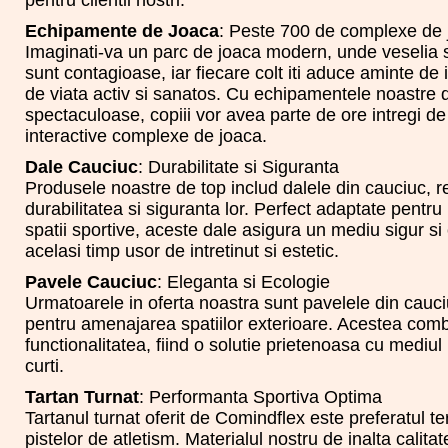
Echipamente de Joaca
: Peste 700 de complexe de 
Imaginati-va un parc de joaca modern, unde veselia s
sunt contagioase, iar fiecare colt iti aduce aminte de 
de viata activ si sanatos. Cu echipamentele noastre 
spectaculoase, copiii vor avea parte de ore intregi de
interactive complexe de joaca.
Dale Cauciuc
: Durabilitate si Siguranta
Produsele noastre de top includ dalele din cauciuc, 
durabilitatea si siguranta lor. Perfect adaptate pentru 
spatii sportive, aceste dale asigura un mediu sigur si c
acelasi timp usor de intretinut si estetic.
Pavele Cauciuc
: Eleganta si Ecologie
Urmatoarele in oferta noastra sunt pavelele din cauci
pentru amenajarea spatiilor exterioare. Acestea comb
functionalitatea, fiind o solutie prietenoasa cu mediul 
curti.
Tartan Turnat
: Performanta Sportiva Optima
Tartanul turnat oferit de Comindflex este preferatul ter
pistelor de atletism. Materialul nostru de inalta calita