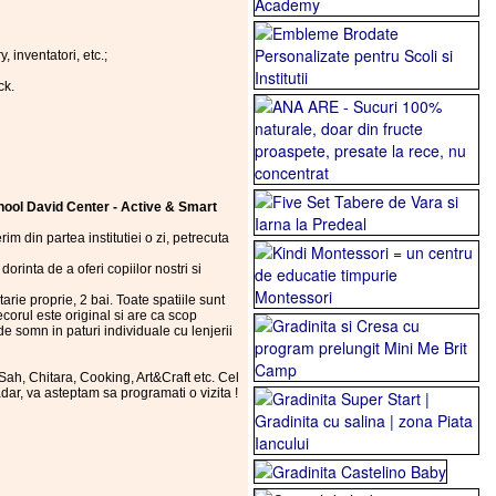
, inventatori, etc.;
ck.
hool David Center - Active & Smart
m din partea institutiei o zi, petrecuta
inta de a oferi copiilor nostri si
rie proprie, 2 bai. Toate spatiile sunt
ecorul este original si are ca scop
de somn in paturi individuale cu lenjerii
ah, Chitara, Cooking, Art&Craft etc. Cel
sadar, va asteptam sa programati o vizita !