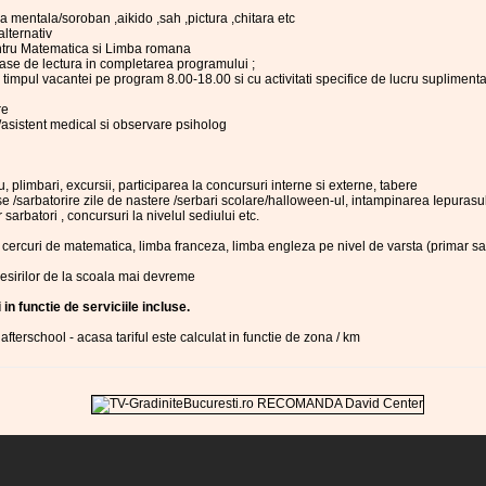
ca mentala/soroban ,aikido ,sah ,pictura ,chitara etc
alternativ
entru Matematica si Limba romana
clase de lectura in completarea programului ;
timpul vacantei pe program 8.00-18.00 si cu activitati specifice de lucru suplimentar
re
/asistent medical si observare psiholog
u, plimbari, excursii, participarea la concursuri interne si externe, tabere
ise /sarbatorire zile de nastere /serbari scolare/halloween-ul, intampinarea Iepurasu
or sarbatori , concursuri la nivelul sediului etc.
i cercuri de matematica, limba franceza, limba engleza pe nivel de varsta (primar s
iesirilor de la scoala mai devreme
 in functie de serviciile incluse.
 afterschool - acasa tariful este calculat in functie de zona / km