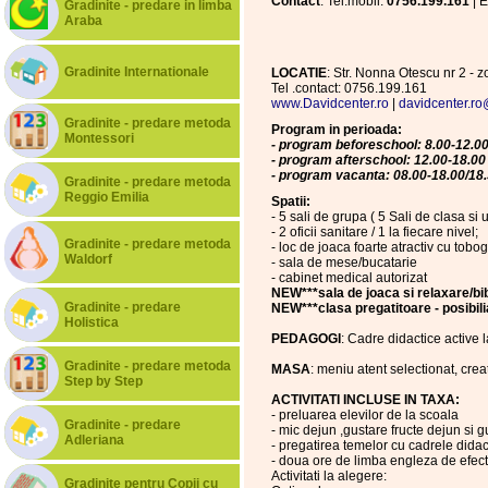
Contact
: Tel.mobil:
0756.199.161
| E
Gradinite - predare in limba
Araba
Gradinite Internationale
LOCATIE
: Str. Nonna Otescu nr 2 - 
Tel .contact: 0756.199.161
www.Davidcenter.ro
|
davidcenter.r
Gradinite - predare metoda
Program in perioada:
Montessori
- program beforeschool: 8.00-12.0
- program afterschool: 12.00-18.00
- program vacanta: 08.00-18.00/18
Gradinite - predare metoda
Reggio Emilia
Spatii:
- 5 sali de grupa ( 5 Sali de clasa si 
- 2 oficii sanitare / 1 la fiecare nivel;
Gradinite - predare metoda
- loc de joaca foarte atractiv cu tobo
Waldorf
- sala de mese/bucatarie
- cabinet medical autorizat
NEW***sala de joaca si relaxare/bi
Gradinite - predare
NEW***clasa pregatitoare - posibilia
Holistica
PEDAGOGI
: Cadre didactice active 
Gradinite - predare metoda
MASA
: meniu atent selectionat, crea
Step by Step
ACTIVITATI INCLUSE IN TAXA:
- preluarea elevilor de la scoala
Gradinite - predare
- mic dejun ,gustare fructe dejun si g
Adleriana
- pregatirea temelor cu cadrele didac
- doua ore de limba engleza de efect
Activitati la alegere:
Gradinite pentru Copii cu