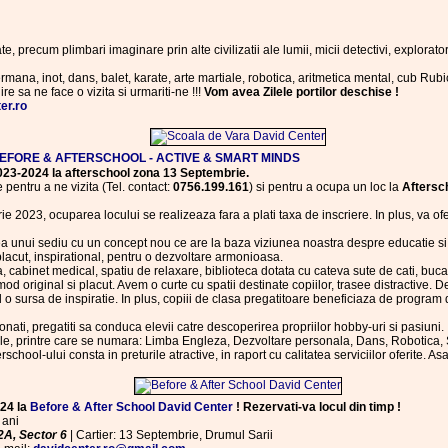
e, precum plimbari imaginare prin alte civilizatii ale lumii, micii detectivi, exploratory
rmana, inot, dans, balet, karate, arte martiale, robotica, aritmetica mental, cub Rubi
ire sa ne face o vizita si urmariti-ne !!!
Vom avea Zilele portilor deschise !
er.ro
EFORE & AFTERSCHOOL - ACTIVE & SMART MINDS
2023-2024 la afterschool zona 13 Septembrie.
 pentru a ne vizita (Tel. contact:
0756.199.161
) si pentru a ocupa un loc la
Aftersc
 2023, ocuparea locului se realizeaza fara a plati taxa de inscriere. In plus, va oferi
 unui sediu cu un concept nou ce are la baza viziunea noastra despre educatie si dor
 placut, inspirational, pentru o dezvoltare armonioasa.
 cabinet medical, spatiu de relaxare, biblioteca dotata cu cateva sute de cati, bucata
mod original si placut. Avem o curte cu spatii destinate copiilor, trasee distractive. D
 o sursa de inspiratie. In plus, copiii de clasa pregatitoare beneficiaza de program 
ati, pregatiti sa conduca elevii catre descoperirea propriilor hobby-uri si pasiuni.
le, printre care se numara: Limba Engleza, Dezvoltare personala, Dans, Robotica, S
chool-ului consta in preturile atractive, in raport cu calitatea serviciilor oferite. A
024 la
Before & After School David Center
! Rezervati-va locul din timp !
 ani
2A, Sector 6
| Cartier: 13 Septembrie, Drumul Sarii