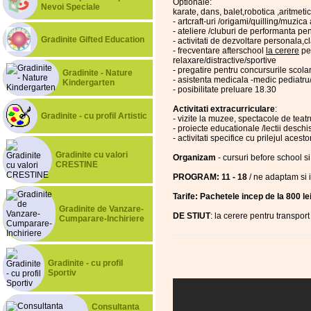
Optionale:
Nevoi Speciale
karate, dans, balet,robotica ,aritmeti
- artcraft-uri /origami/quilling/muzica 
- ateliere /cluburi de performanta p
Gradinite Gifted Education
- activitati de dezvoltare personala,
- frecventare afterschool
la cerere
pe 
relaxare/distractive/sportive
- pregatire pentru concursurile scola
Gradinite - Nature
- asistenta medicala -medic pediatru
Kindergarten
- posibilitate preluare 18.30
Activitati extracurriculare
:
Gradinite - cu profil Artistic
- vizite la muzee, spectacole de teatr
- proiecte educationale /lectii desch
- activitati specifice cu prilejul acest
Gradinite cu valori
Organizam
- cursuri before school s
CRESTINE
PROGRAM: 11 - 18
/ ne adaptam si 
Tarife: Pachetele incep de la 800 lei
Gradinite de Vanzare-
DE STIUT
: la cerere pentru transport
Cumparare-Inchiriere
Gradinite - cu profil
Sportiv
Consultanta