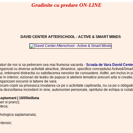
Gradinite cu predare ON-LINE
DAVID CENTER AFTERSCHOOL - ACTIVE & SMART MINDS
alaturi de noi si sa petrecem cea mai frumosa vacanta -
Scoala de Vara David Cente
rganizat cu diverse activitati atractive, dinamice, specifice conceptului Active&Sma
lui, imbinand distractia cu satisfacerea nevoilor de cunoastere. Astfel, am inclus in p
at si in interior, vizionari de teatru de papusi si ateliere tematice precum arta si creatie,
rganizam excursii si tabere de vara.
am copiii sa priveasca invatarea ca pe o activitate captivanta, nu ca pe o obligati
 la dezvoltarea increderii in sine, autonomiei personale, spiritului de echipa si colabor
saptamani | 1600lei/luna
ri si pranz);
oteca;
sihologica saptamanala;
ntensiv;