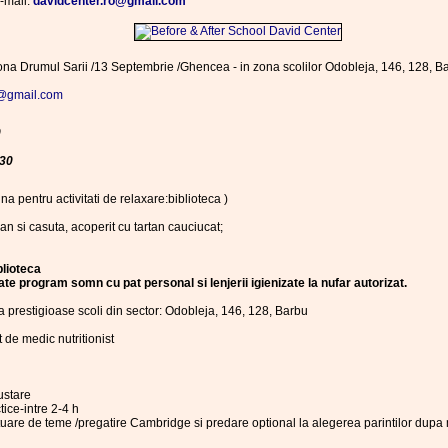
-mail:
davidcenter.ro@gmail.com
zona Drumul Sarii /13 Septembrie /Ghencea - in zona scolilor Odobleja, 146, 128, B
o@gmail.com
0
.30
una pentru activitati de relaxare:biblioteca )
gan si casuta, acoperit cu tartan cauciucat;
blioteca
te program somn cu pat personal si lenjerii igienizate la nufar autorizat.
la prestigioase scoli din sector: Odobleja, 146, 128, Barbu
t de medic nutritionist
ustare
tice-intre 2-4 h
uare de teme /pregatire Cambridge si predare optional la alegerea parintilor dupa 