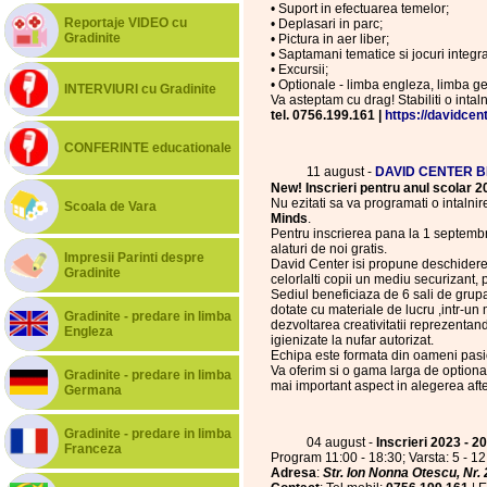
• Suport in efectuarea temelor;
Reportaje VIDEO cu
• Deplasari in parc;
Gradinite
• Pictura in aer liber;
• Saptamani tematice si jocuri integrat
• Excursii;
• Optionale - limba engleza, limba ge
INTERVIURI cu Gradinite
Va asteptam cu drag! Stabiliti o intaln
tel. 0756.199.161 |
https://davidcent
CONFERINTE educationale
11 august -
DAVID CENTER B
New! Inscrieri pentru anul scolar 
Nu ezitati sa va programati o intalnire
Scoala de Vara
Minds
.
Pentru inscrierea pana la 1 septembrie
alaturi de noi gratis.
Impresii Parinti despre
David Center isi propune deschiderea
Gradinite
celorlalti copii un mediu securizant,
Sediul beneficiaza de 6 sali de grupa,
dotate cu materiale de lucru ,intr-un 
Gradinite - predare in limba
dezvoltarea creativitatii reprezentand
Engleza
igienizate la nufar autorizat.
Echipa este formata din oameni pasion
Va oferim si o gama larga de optiona
Gradinite - predare in limba
mai important aspect in alegerea afters
Germana
Gradinite - predare in limba
04 august -
Inscrieri 2023 - 2
Franceza
Program 11:00 - 18:30; Varsta: 5 - 12
Adresa
:
Str. Ion Nonna Otescu, Nr. 