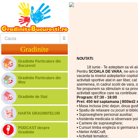
Gradinite
NOUTATI:
Gradinite Particulare din
Bucuresti
18 iunie - Te asteptam sa vii 
Pentru
SCOALA DE VARA
, ne-am o
vacanta la nivelul asteptarilor copilu
Gradinite Particulare din
activitati sportive atat in aer liber, c
Ilfov
asemenea, in cadrul scolii de vara, o
Ne propunem sa stimulam si sa provoc
activitati specifice care sa contribuie
Gradinite de Stat
Program: 07:30 - 18:00
Pret: 450 lei/ saptamana | 800lei/2 
• Masa inclusa (mic dejun, doua gusta
• Spatiu de relaxare cu jocuri si bibli
HARTA GRADINITELOR
• Supraveghere personal auxiliar;
• Asistenta medicala si observare p
• Camere de supraveghere;
• Cursuri limba engleza si germana i
PODCAST despre
• Atelier Art&Craft;
Gradinite
• Activitati tematice;