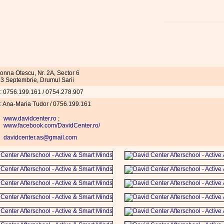
Nonna Otescu, Nr. 2A, Sector 6
 13 Septembrie, Drumul Sarii
l: 0756.199.161 / 0754.278.907
 Ana-Maria Tudor / 0756.199.161
www.davidcenter.ro
;
www.facebook.com/DavidCenter.ro/
davidcenter.as@gmail.com