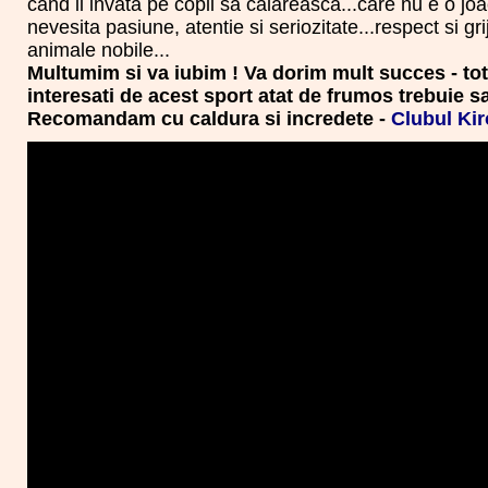
cand ii invata pe copii sa calareasca...care nu e o joa
nevesita pasiune, atentie si seriozitate...respect si gr
animale nobile...
Multumim si va iubim ! Va dorim mult succes - toti 
interesati de acest sport atat de frumos trebuie sa 
Recomandam cu caldura si incredete -
Clubul Kir