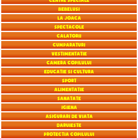
Centre speciale
Bebelusi
La joaca
Spectacole
Calatorii
Cumparaturi
Vestimentatie
Camera copilului
Educatie si Cultura
Sport
Alimentatie
Sanatate
Igiena
Asigurari de viata
Daruieste
Protectia copilului