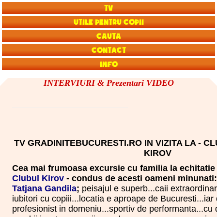
TV
Utile pentru copii
Cauta
Contact
Info
INTERVIURI & Prezentari VIDEO
TV GRADINITEBUCURESTI.RO IN VIZITA LA - C
KIROV
Cea mai frumoasa excursie cu familia la echitatie
Clubul Kirov
- condus de acesti oameni minunati
Tatjana Gandila
;
peisajul e superb...caii extraordinar
iubitori cu copiii...locatia e aproape de Bucuresti...ia
profesionist in domeniu...sportiv de performanta...cu d