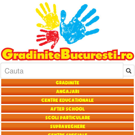
Gradinite
Angajari
Centre educationale
After School
Scoli particulare
Supraveghere