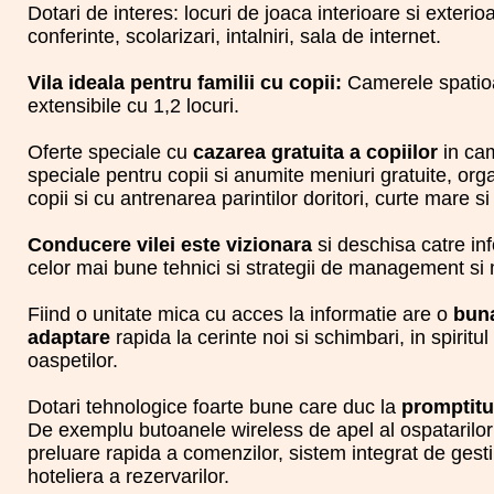
Dotari de interes: locuri de joaca interioare si exterio
conferinte, scolarizari, intalniri, sala de internet.
Vila ideala pentru familii cu copii:
Camerele spatioa
extensibile cu 1,2 locuri.
Oferte speciale cu
cazarea gratuita a copiilor
in cam
speciale pentru copii si anumite meniuri gratuite, org
copii si cu antrenarea parintilor doritori, curte mare si
Conducere vilei este vizionara
si deschisa catre inf
celor mai bune tehnici si strategii de management si
Fiind o unitate mica cu acces la informatie are o
buna
adaptare
rapida la cerinte noi si schimbari, in spiritul
oaspetilor.
Dotari tehnologice foarte bune care duc la
promptitu
De exemplu butoanele wireless de apel al ospatarilor
preluare rapida a comenzilor, sistem integrat de gesti
hoteliera a rezervarilor.