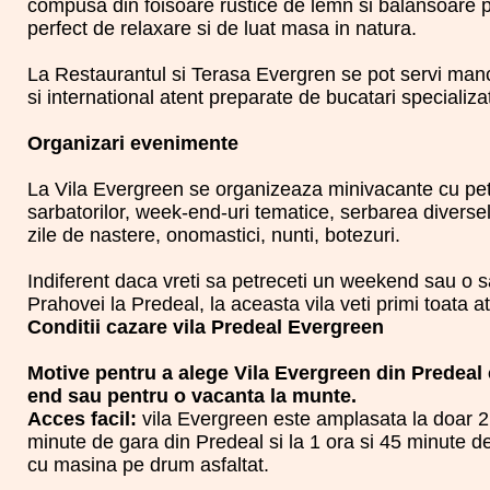
compusa din foisoare rustice de lemn si balansoare pe
perfect de relaxare si de luat masa in natura.
La Restaurantul si Terasa Evergren se pot servi man
si international atent preparate de bucatari specializat
Organizari evenimente
La Vila Evergreen se organizeaza minivacante cu pet
sarbatorilor, week-end-uri tematice, serbarea diverse
zile de nastere, onomastici, nunti, botezuri.
Indiferent daca vreti sa petreceti un weekend sau o
Prahovei la Predeal, la aceasta vila veti primi toata a
Conditii cazare vila Predeal Evergreen
Motive pentru a alege Vila Evergreen din Predeal 
end sau pentru o vacanta la munte.
Acces facil:
vila Evergreen este amplasata la doar 2
minute de gara din Predeal si la 1 ora si 45 minute 
cu masina pe drum asfaltat.