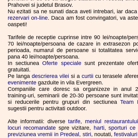
Prahovei si judetul Brasov.
Nu ezitati sa ne sunati daca aveti intrebari, iar daca 
rezervari on-line
. Daca am fost convingatori, va ast
oaspeti!
Tarifele de receptie cuprinse intre 90 lei/noapte/pe
70 lei/noapte/persoana de cazare in extrasezon pot
perioada, numarul de persoane si totalitatea servic
pana 40 lei/noapte/persoana.
In sectiunea
Oferte speciale
sunt prezentate ofer
gratuitati.
Pe langa
descrierea vilei
si a
curtii
cu terasele afere
evenimente
gazduite in vila Evergreen.
Companiile care doresc sa organizeze in anul 20
training-uri, seminarii de 20-30 persoane sunt invita
si reducerile pentru grupuri din sectiunea
Team B
sugestii pentru activitati outdoor.
Alte informatii: diverse
tarife
,
meniul restaurantului
locuri recomandate
spre vizitare,
harti
,
sporturi ce 
previziunea vremii in Predeal
,
stiri
, noutati,
festivaluri