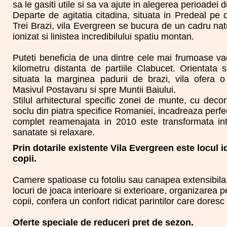
sa le gasiti utile si sa va ajute in alegerea perioadei de
Departe de agitatia citadina, situata in Predeal pe
Trei Brazi, vila Evergreen se bucura de un cadru nat
ionizat si linistea incredibilului spatiu montan.
Puteti beneficia de una dintre cele mai frumoase v
kilometru distanta de partiile Clabucet. Orientata
situata la marginea padurii de brazi, vila ofera o
Masivul Postavaru si spre Muntii Baiului.
Stilul arhitectural specific zonei de munte, cu decor
soclu din piatra specifice Romaniei, incadreaza perfect
complet reamenajata in 2010 este transformata in
sanatate si relaxare.
Prin dotarile existente Vila Evergreen este locul i
copii.
Camere spatioase cu fotoliu sau canapea extensibila
locuri de joaca interioare si exterioare, organizarea p
copii, confera un confort ridicat parintilor care dores
Oferte speciale de reduceri pret de sezon.