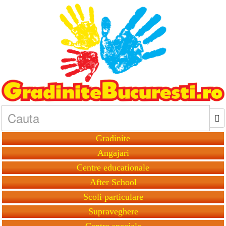
Gradinite
Angajari
Centre educationale
After School
Scoli particulare
Supraveghere
Centre speciale