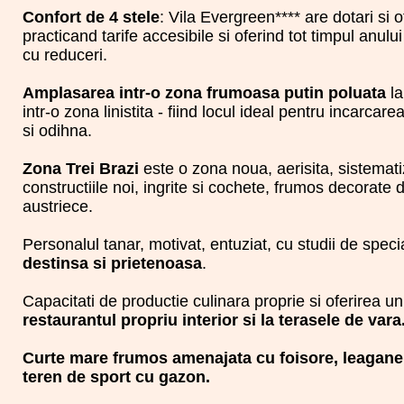
Confort de 4 stele
: Vila Evergreen**** are dotari si 
practicand tarife accesibile si oferind tot timpul anulu
cu reduceri.
Amplasarea intr-o zona frumoasa putin poluata
la
intr-o zona linistita - fiind locul ideal pentru incarcare
si odihna.
Zona Trei Brazi
este o zona noua, aerisita, sistematiz
constructiile noi, ingrite si cochete, frumos decorate
austriece.
Personalul tanar, motivat, entuziat, cu studii de speci
destinsa si prietenoasa
.
Capacitati de productie culinara proprie si oferirea un
restaurantul propriu interior si la terasele de vara
Curte mare frumos amenajata cu foisore, leagane s
teren de sport cu gazon.