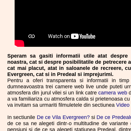
Speram sa gasiti informatii utile atat despre
noastra, cat si despre posibilitatile de petrecere a
cat mai placut, atat in saloanele de recreere, cu
Evergreen, cat si in Predeal si imprejurimi.
Pentru a oferi transparenta si informatii in tim
dumneavoastra trei camere web live unde puteti urma
atmosfera din jurul vilei si un link catre
camera web
d
a va familiariza cu atmosfera calda si prietenoasa c
va invitam sa urmariti filmuletele din sectiunea
Video
In sectiunile
De ce Vila Evergreen?
si
De ce Predeal
de ce sa ne alegeti dintr-o multitudine de variante d
pensiuni si de ce sa alegeti statiunea Predeal, dintr