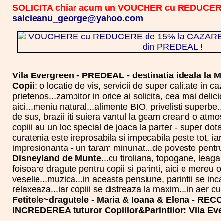
SOLICITA chiar acum un VOUCHER cu REDUCE
salcieanu_george@yahoo.com
Vila Evergreen - PREDEAL - destinatia ideala la M
Copii
: o locatie de vis, servicii de super calitate in c
prietenos...zambitor in orice ai solicita, cea mai del
aici...meniu natural...alimente BIO, privelisti superbe
de sus, brazii iti suiera vantul la geam creand o atmo
copiii au un loc special de joaca la parter - super dotat 
curatenia este ireprosabila si impecabila peste tot, i
impresionanta - un taram minunat...de poveste pentru
Disneyland de Munte
...cu tiroliana, topogane, leag
foisoare dragute pentru copii si parinti, aici e mereu
veselie...muzica...in aceasta pensiune, parintii se inca
relaxeaza...iar copiii se distreaza la maxim...in aer c
Fetitele~dragutele - Maria & Ioana & Elena - 
INCREDEREA tuturor Copiilor&Parintilor: Vila E