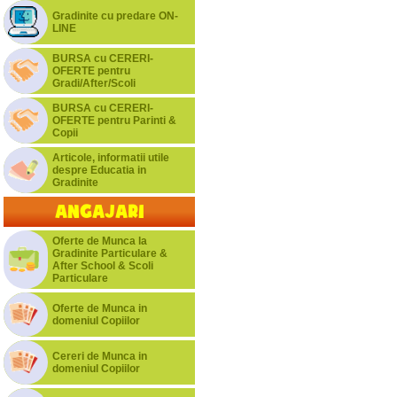
Gradinite cu predare ON-
LINE
BURSA cu CERERI-
OFERTE pentru
Gradi/After/Scoli
BURSA cu CERERI-
OFERTE pentru Parinti &
Copii
Articole, informatii utile
despre Educatia in
Gradinite
Angajari
Oferte de Munca la
Gradinite Particulare &
After School & Scoli
Particulare
Oferte de Munca in
domeniul Copiilor
Cereri de Munca in
domeniul Copiilor