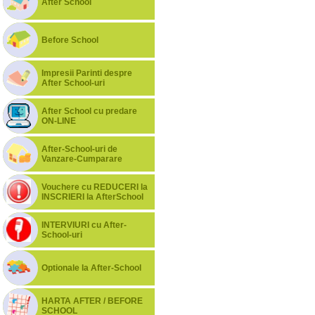
After School
Before School
Impresii Parinti despre
After School-uri
After School cu predare
ON-LINE
After-School-uri de
Vanzare-Cumparare
Vouchere cu REDUCERI la
INSCRIERI la AfterSchool
INTERVIURI cu After-
School-uri
Optionale la After-School
HARTA AFTER / BEFORE
SCHOOL