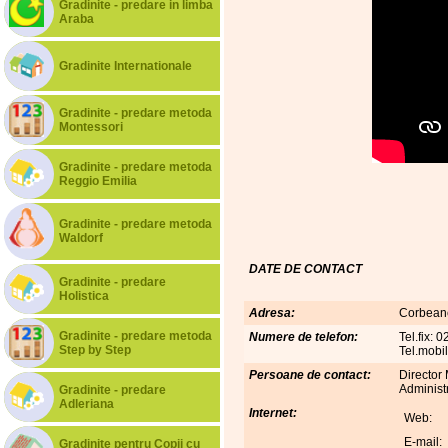
Gradinite - predare in limba
Araba
Gradinite Internationale
Gradinite - predare metoda
Montessori
Gradinite - predare metoda
Reggio Emilia
Gradinite - predare metoda
Waldorf
DATE DE CONTACT
Gradinite - predare
Holistica
Adresa:
Corbeanc
Gradinite - predare metoda
Numere de telefon:
Tel.fix: 
Step by Step
Tel.mobi
Persoane de contact:
Director 
Administ
Gradinite - predare
Adleriana
Internet:
Web:
E-mail:
Gradinite pentru Copii cu