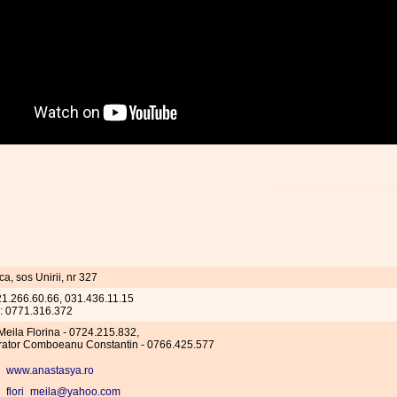
a, sos Unirii, nr 327
021.266.60.66, 031.436.11.15
l: 0771.316.372
Meila Florina - 0724.215.832,
rator Comboeanu Constantin - 0766.425.577
www.anastasya.ro
flori_meila@yahoo.com