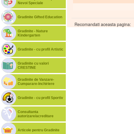
Nevoi Speciale
Gradinite Gifted Education
Recomandati aceasta pagina:
Gradinite - Nature
Kindergarten
Gradinite - cu profil Artistic
Gradinite cu valori
CRESTINE
Gradinite de Vanzare-
Cumparare-Inchiriere
Gradinite - cu profil Sportiv
Consultanta
autorizare/acreditare
Articole pentru Gradinite