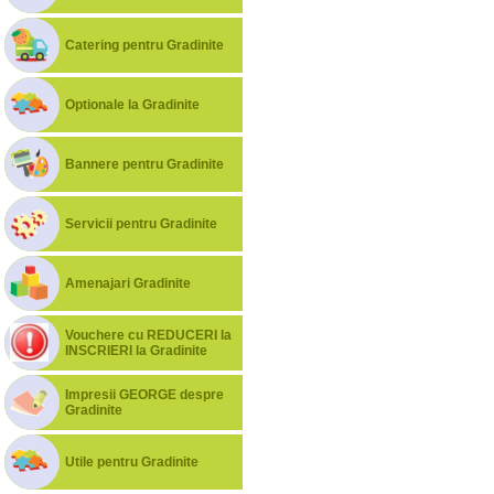
Catering pentru Gradinite
Optionale la Gradinite
Bannere pentru Gradinite
Servicii pentru Gradinite
Amenajari Gradinite
Vouchere cu REDUCERI la
INSCRIERI la Gradinite
Impresii GEORGE despre
Gradinite
Utile pentru Gradinite