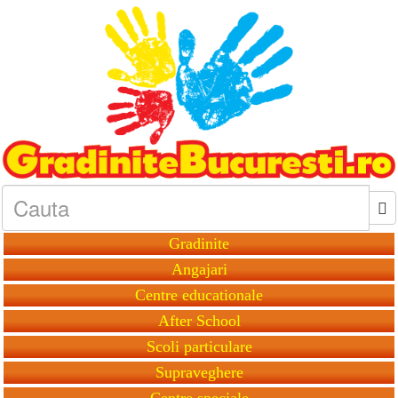
Gradinite
Angajari
Centre educationale
After School
Scoli particulare
Supraveghere
Centre speciale