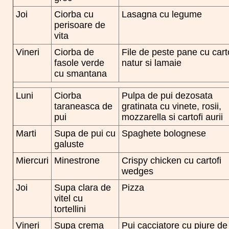
Joi
Ciorba cu
Lasagna cu legume
perisoare de
vita
Vineri
Ciorba de
File de peste pane cu cart
fasole verde
natur si lamaie
cu smantana
Luni
Ciorba
Pulpa de pui dezosata
taraneasca de
gratinata cu vinete, rosii,
pui
mozzarella si cartofi aurii
Marti
Supa de pui cu
Spaghete bolognese
galuste
Miercuri
Minestrone
Crispy chicken cu cartofi
wedges
Joi
Supa clara de
Pizza
vitel cu
tortellini
Vineri
Supa crema
Pui cacciatore cu piure de