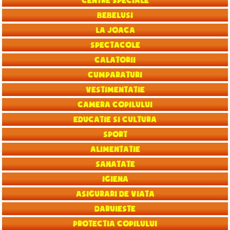
Centre speciale
Bebelusi
La joaca
Spectacole
Calatorii
Cumparaturi
Vestimentatie
Camera copilului
Educatie si Cultura
Sport
Alimentatie
Sanatate
Igiena
Asigurari de viata
Daruieste
Protectia copilului