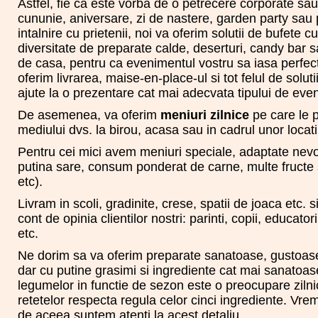
Astfel, fie ca este vorba de o petrecere corporate sa
cununie, aniversare, zi de nastere, garden party sau 
intalnire cu prietenii, noi va oferim solutii de bufete c
diversitate de preparate calde, deserturi, candy bar sa
de casa, pentru ca evenimentul vostru sa iasa perfe
oferim livrarea, maise-en-place-ul si tot felul de soluti
ajute la o prezentare cat mai adecvata tipului de eve
De asemenea, va oferim
meniuri zilnice
pe care le p
mediului dvs. la birou, acasa sau in cadrul unor locati
Pentru cei mici avem meniuri speciale, adaptate nevoil
putina sare, consum ponderat de carne, multe fructe 
etc).
Livram in scoli, gradinite, crese, spatii de joaca etc.
cont de opinia clientilor nostri: parinti, copii, educatori
etc.
Ne dorim sa va oferim preparate sanatoase, gustoase
dar cu putine grasimi si ingrediente cat mai sanatoas
legumelor in functie de sezon este o preocupare zilnic
retetelor respecta regula celor cinci ingrediente. V
de aceea suntem atenti la acest detaliu.