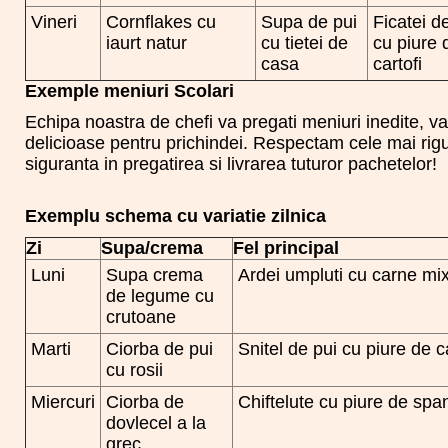
Vineri
Cornflakes cu
Supa de pui
Ficatei d
iaurt natur
cu tietei de
cu piure 
casa
cartofi
Exemple meniuri Scolari
Echipa noastra de chefi va pregati meniuri inedite, va
delicioase pentru prichindei. Respectam cele mai ri
siguranta in pregatirea si livrarea tuturor pachetelor!
Exemplu schema cu variatie zilnica
Zi
Supa/crema
Fel principal
Luni
Supa crema
Ardei umpluti cu carne mi
de legume cu
crutoane
Marti
Ciorba de pui
Snitel de pui cu piure de ca
cu rosii
Miercuri
Ciorba de
Chiftelute cu piure de spa
dovlecel a la
grec