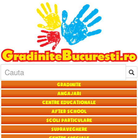
Gradinite
Angajari
Centre educationale
After School
Scoli particulare
Supraveghere