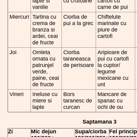
lapte si
cu crutoane
cartofi cu
vanilie
carne de pui
Miercuri
Tartina cu
Ciorba de
Chiftelute
crema de
pui a la grec
marinate cu
branza si
piure de
ardei, ceai
cartofi
de fructe
Joi
Omleta
Ciorba
Aripioare de
ornata cu
taraneasca
pui cu cartofi
patrunjel
de perisoare
la cuptor/
verde,
legume
paine, ceai
mexicane cu
de fructe
unt
Vineri
Ineluse cu
Bors
Mancare de
miere si
taranesc de
spanac cu
lapte
curcan
ochi de ou
Saptamana 3
Zi
Mic dejun
Supa/ciorba
Fel princip