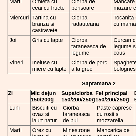
Marti
Omleta cu
Ciorba de
Mancare
ceai cu fructe
perisoare
mazare c
Miercuri
Tartina cu
Ciorba
Tocanita 
branza si
radauteana
cu mamal
castravete
Joi
Gris cu lapte
Ciorba
Curcan c
taraneasca de
legume s
legume
cous
Vineri
Ineluse cu
Ciorba de porc
Spaghet
miere cu lapte
a la grec
bolognes
Saptamana 2
Zi
Mic dejun
Supa/ciorba
Fel principal
150/200g
150/200/250g
150/200/250g
Luni
Biscuiti cu
Ciorba
Paste caprese
ovaz si
taraneasca
cu rosii si
iaurt natur
de pui
mozzarella
Marti
Orez cu
Minestrone
Mancarica de