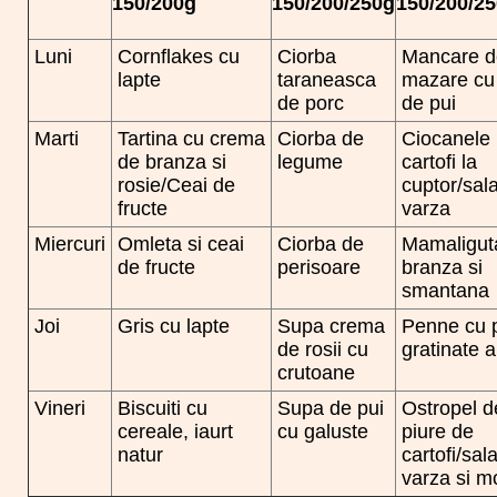
150/200g
150/200/250g
150/200/2
Luni
Cornflakes cu
Ciorba
Mancare d
lapte
taraneasca
mazare cu
de porc
de pui
Marti
Tartina cu crema
Ciorba de
Ciocanele
de branza si
legume
cartofi la
rosie/Ceai de
cuptor/sal
fructe
varza
Miercuri
Omleta si ceai
Ciorba de
Mamaligut
de fructe
perisoare
branza si
smantana
Joi
Gris cu lapte
Supa crema
Penne cu 
de rosii cu
gratinate a
crutoane
Vineri
Biscuiti cu
Supa de pui
Ostropel d
cereale, iaurt
cu galuste
piure de
natur
cartofi/sal
varza si m