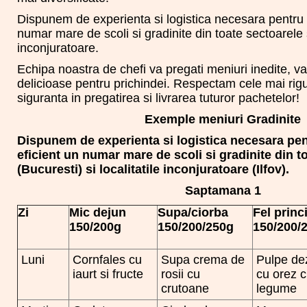
Dispunem de experienta si logistica necesara pentru 
numar mare de scoli si gradinite din toate sectoarele si
inconjuratoare.
Echipa noastra de chefi va pregati meniuri inedite, va
delicioase pentru prichindei. Respectam cele mai ri
siguranta in pregatirea si livrarea tuturor pachetelor!
Exemple meniuri Gradinite
Dispunem de experienta si logistica necesara pen
eficient un numar mare de scoli si gradinite din t
(Bucuresti) si localitatile inconjuratoare (Ilfov).
Saptamana 1
Zi
Mic dejun
Supa/ciorba
Fel princ
150/200g
150/200/250g
150/200/
Luni
Cornfales cu
Supa crema de
Pulpe de
iaurt si fructe
rosii cu
cu orez 
crutoane
legume