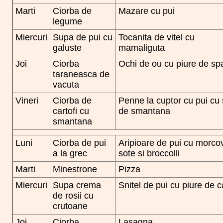
Marti
Ciorba de
Mazare cu pui
legume
Miercuri
Supa de pui cu
Tocanita de vitel cu
galuste
mamaliguta
Joi
Ciorba
Ochi de ou cu piure de s
taraneasca de
vacuta
Vineri
Ciorba de
Penne la cuptor cu pui cu
cartofi cu
de smantana
smantana
Luni
Ciorba de pui
Aripioare de pui cu morcov
a la grec
sote si broccolli
Marti
Minestrone
Pizza
Miercuri
Supa crema
Snitel de pui cu piure de ca
de rosii cu
crutoane
Joi
Ciorba
Lasagna