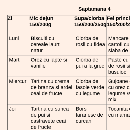
Saptamana 4
Zi
Mic dejun
Supa/ciorba
Fel princ
150/200g
150/200/250g
150/200/
Luni
Biscuiti cu
Ciorba de
Mancare
cereale iaurt
rosii cu fidea
cartofi c
natur
slaba de 
Marti
Orez cu lapte si
Ciorba de
Paste cu
vanilie
pui a la grec
de rosii s
busuioc
Miercuri
Tartina cu crema
Ciorba de
Gujoane 
de branza si ardei
fasole verde
cu orez c
ceai de fructe
cu legume
legume /
mix
Joi
Tartina cu sunca
Bors
Tocanita 
de pui si
taranesc de
cu mamal
castravete ceai
curcan
de fructe