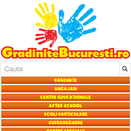
Gradinite
Angajari
Centre educationale
After School
Scoli particulare
Supraveghere