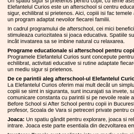
Un spatiu sigur si prietenos pentru copii, cu teme asist
Elefantelul Curios este un afterschool si centru educa
sigur, echilibrat si prietenos. Aici, copiii isi fac temel
un program adaptat nevoilor fiecarei familii.
In cadrul programului de afterschool, cei mici benefici
stimuleaza curiozitatea si joaca educativa. Spatiile su
incât invatarea sa se imbine natural cu relaxarea.
Programe educationale si afterschool pentru copii
Programele Elefantelul Curios sunt concepute pentru 
echilibrat, activitati educative si rutine adaptate fieca
un mediu sigur si prietenos.
De ce parintii aleg afterschool-ul Elefantelul Curi
La Elefantelul Curios oferim mai mult decât un simpl
copiii se simt in siguranta, sunt incurajati sa invete,
comunicare constanta cu parintii si pe nevoile reale al
Before School si After School pentru copii in Bucuresti
profesor, Scoala de Vara si petreceri private pentru c
Joaca:
Un spatiu gândit pentru explorare, joaca si re
intrare. Joaca este parte esentiala din dezvoltarea em