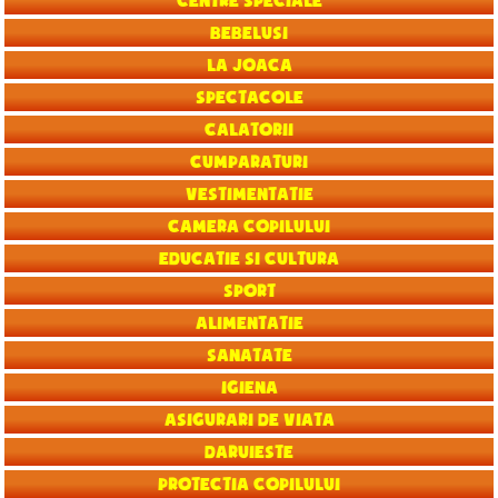
Centre speciale
Bebelusi
La joaca
Spectacole
Calatorii
Cumparaturi
Vestimentatie
Camera copilului
Educatie si Cultura
Sport
Alimentatie
Sanatate
Igiena
Asigurari de viata
Daruieste
Protectia copilului