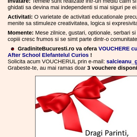
Invatare:
Temele sunt realizate intr-un mediu calm si 
ghidati sa devina mai independenti si mai siguri pe ei
Activitati:
O varietate de activitati educationale prec
menite sa stimuleze creativitatea, logica si expresivit
Momente:
Mese zilnice, gustari, optionale, serbari s
copiii cresc frumos si se simt parte dintr-o comunitate
GradiniteBucuresti.ro va ofera
VOUCHERE cu 
After School Elefantelul Curios
!
Solicita acum VOUCHERUL prin e-mail:
salcieanu
Grabeste-te, au mai ramas doar
3 vouchere disponi