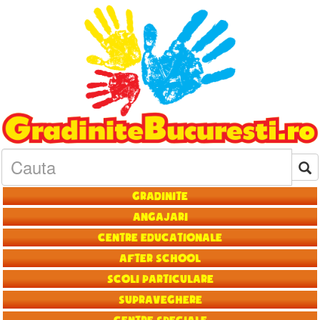
Gradinite
Angajari
Centre educationale
After School
Scoli particulare
Supraveghere