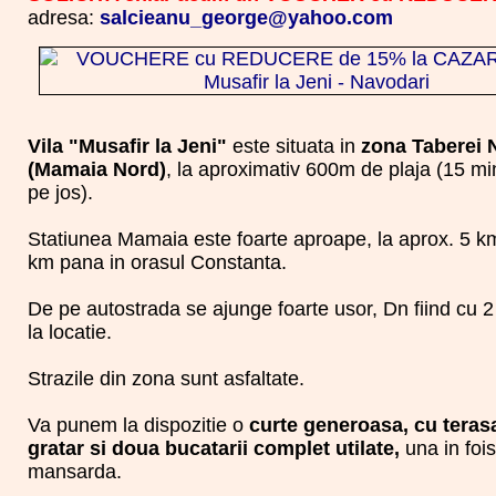
adresa:
salcieanu_george@yahoo.com
Vila "Musafir la Jeni"
este situata in
zona Taberei 
(Mamaia Nord)
, la aproximativ 600m de plaja (15 m
pe jos).
Statiunea Mamaia este foarte aproape, la aprox. 5 k
km pana in orasul Constanta.
De pe autostrada se ajunge foarte usor, Dn fiind cu 
la locatie.
Strazile din zona sunt asfaltate.
Va punem la dispozitie o
curte generoasa, cu terasa
gratar si doua bucatarii complet utilate,
una in fois
mansarda.