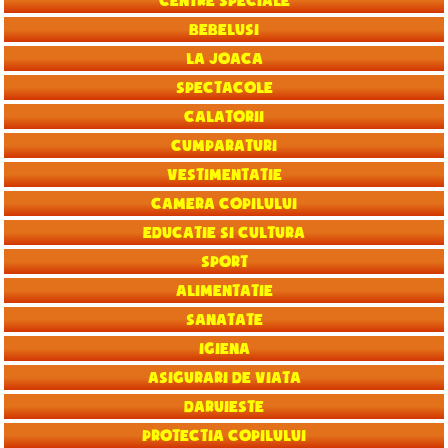
Centre speciale
Bebelusi
La joaca
Spectacole
Calatorii
Cumparaturi
Vestimentatie
Camera copilului
Educatie si Cultura
Sport
Alimentatie
Sanatate
Igiena
Asigurari de viata
Daruieste
Protectia copilului