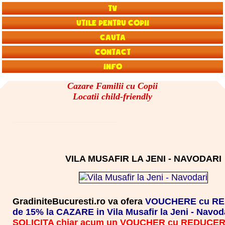
TV
Utile pentru copii
Cauta
Contact
Info
Cazare Familii cu Copii
Locatii child-friendly
VILA MUSAFIR LA JENI - NAVODARI
GradiniteBucuresti.ro va ofera
VOUCHERE cu R
de 15% la CAZARE in Vila Musafir la Jeni - Navod
SOLICITA chiar acum un VOUCHER cu REDUCE