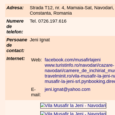
Adresa:
Strada T12, nr. 4, Mamaia-Sat, Navodari,
Constanta, Romania
Numere
Tel. 0726.197.616
de
telefon:
Persoane
Jeni Ignat
de
contact:
Internet:
Web:
facebook.com/musafirlajeni
www.turistinfo.ro/navodari/cazare-
navodari/camere_de_inchiriat_mus
travelminit.ro/vila-musafir-la-jeni-
musafir-la-jeni-srl.pynbooking.dire
E-
jeni.ignat@yahoo.com
mail: