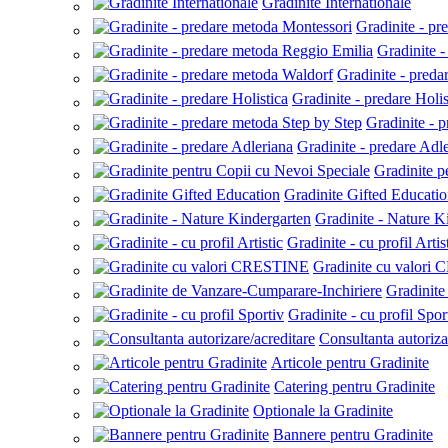
Gradinite Internationale
Gradinite - pr
Gradinite 
Gradinite - pred
Gradinite - predare Holis
Gradinite - 
Gradinite - predare Adl
Gradinite p
Gradinite Gifted Educati
Gradinite - Nature K
Gradinite - cu profil Artis
Gradinite cu valor
Gradinite
Gradinite - cu profil Spor
Consultanta autoriza
Articole pentru Gradinite
Catering pentru Gradinite
Optionale la Gradinite
Bannere pentru Gradinite