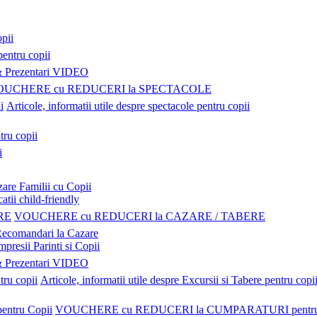
pii
pentru copii
Prezentari VIDEO
OUCHERE cu REDUCERI la SPECTACOLE
Articole, informatii utile despre spectacole pentru copii
tru copii
i
are Familii cu Copii
atii child-friendly
VOUCHERE cu REDUCERI la CAZARE / TABERE
ecomandari la Cazare
mpresii Parinti si Copii
Prezentari VIDEO
Articole, informatii utile despre Excursii si Tabere pentru copi
VOUCHERE cu REDUCERI la CUMPARATURI pentru 