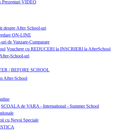
Prezentari VIDEO
ti despre After School-uri
 predare ON-LINE
l-uri de Vanzare-Cumparare
Vouchere cu REDUCERI la INSCRIERI la AfterSchool
ter-School-uri
TER / BEFORE SCHOOL
 in After-School
nline
SCOALA de VARA - International - Summer School
ationale
pii cu Nevoi Speciale
LISTICA