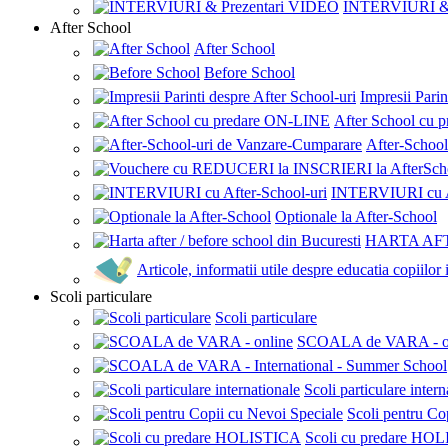
INTERVIURI & 
After School
After School
Before School
Impresii Parin
After School cu
After-Schoo
INTERVIURI cu Af
Optionale la After-School
HARTA AF
Articole, informatii utile despre educatia copiilor
Scoli particulare
Scoli particulare
SCOALA de VARA - o
Scoli particulare intern
Scoli pentru Co
Scoli cu predare HO