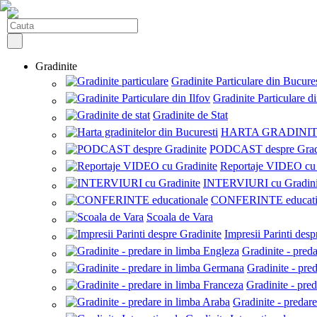
Gradinite
Gradinite Particulare din Bucures
Gradinite Particulare di
Gradinite de Stat
HARTA GRADINI
PODCAST despre Grad
Reportaje VIDEO cu 
INTERVIURI cu Gradini
CONFERINTE educati
Scoala de Vara
Impresii Parinti desp
Gradinite - pred
Gradinite - pre
Gradinite - pre
Gradinite - predar