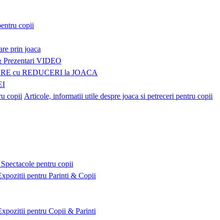
pentru copii
are prin joaca
Prezentari VIDEO
E cu REDUCERI la JOACA
EI
Articole, informatii utile despre joaca si petreceri pentru copii
Spectacole pentru copii
Expozitii pentru Parinti & Copii
Expozitii pentru Copii & Parinti