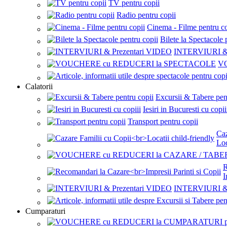
TV pentru copii
Radio pentru copii
Cinema - Filme pentru co
Bilete la Spectacole 
INTERVIURI & 
V
Calatorii
Excursii & Tabere pen
Iesiri in Bucuresti cu copii
Transport pentru copii
Caz
Loc
R
I
INTERVIURI & 
Cumparaturi