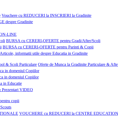
Vouchere cu REDUCERI la INSCRIERI la Gradinite
E despre Gradinite
e ON-LINE
BURSA cu CERERI-OFERTE pentru Gradi/After/Scoli
BURSA cu CERERI-OFERTE pentru Parinti & Copii
Articole, informatii utile despre Educatia in Gradinite
Oferte de Munca la Gradinite Particulare & Afte
ca in domeniul Copiilor
a in domeniul Copiilor
a in Educatie
Prezentari VIDEO
pentru copii
 Scouts
VOUCHERE cu REDUCERI la CENTRE EDUCATIO