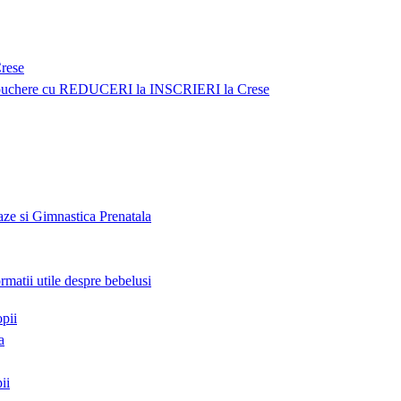
Crese
uchere cu REDUCERI la INSCRIERI la Crese
ze si Gimnastica Prenatala
ormatii utile despre bebelusi
opii
a
ii