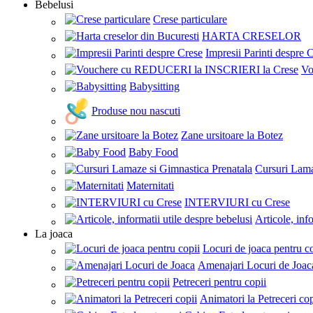
Bebelusi
Crese particulare
HARTA CRESELOR
Impresii Parinti despre 
Vo
Babysitting
Produse nou nascuti
Zane ursitoare la Botez
Baby Food
Cursuri Lama
Maternitati
INTERVIURI cu Crese
Articole, inf
La joaca
Locuri de joaca pentru c
Amenajari Locuri de Joac
Petreceri pentru copii
Animatori la Petreceri cop