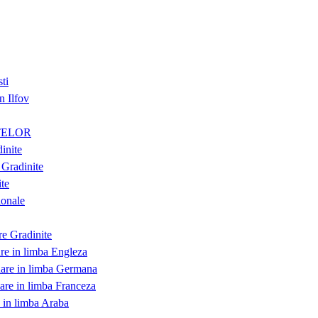
ti
n Ilfov
TELOR
inite
Gradinite
te
onale
re Gradinite
are in limba Engleza
dare in limba Germana
dare in limba Franceza
e in limba Araba