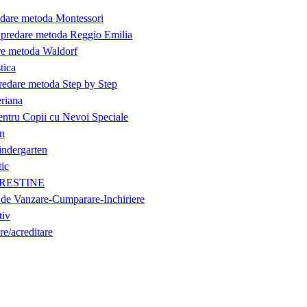
edare metoda Montessori
- predare metoda Reggio Emilia
are metoda Waldorf
tica
predare metoda Step by Step
eriana
entru Copii cu Nevoi Speciale
on
indergarten
tic
i CRESTINE
 de Vanzare-Cumparare-Inchiriere
tiv
re/acreditare