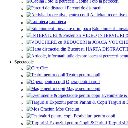
Cabina Foto la petreceri
Parcuri de distractii
Activitati recreative 
Ludoteca
Edutainment - invat
INTERVIURI & 
VOUCHER
HARTA DISTRACTI
Spectacole
Circ
Teatru pentru copii
Opera pentru copii
Magie pentru copii
Evenimente & 
Targuri si 
Mos Craciun
Festivaluri pentru copii
Targuri si 