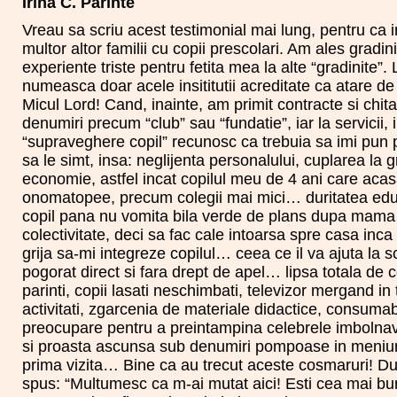
Irina C. Parinte
Vreau sa scriu acest testimonial mai lung, pentru ca
multor altor familii cu copii prescolari. Am ales gradi
experiente triste pentru fetita mea la alte “gradinite”.
numeasca doar acele insititutii acreditate ca atare d
Micul Lord! Cand, inainte, am primit contracte si chit
denumiri precum “club” sau “fundatie”, iar la servicii, i
“supraveghere copil” recunosc ca trebuia sa imi pun
sa le simt, insa: neglijenta personalului, cuplarea la g
economie, astfel incat copilul meu de 4 ani care acas
onomatopee, precum colegii mai mici… duritatea educa
copil pana nu vomita bila verde de plans dupa mama
colectivitate, deci sa fac cale intoarsa spre casa inc
grija sa-mi integreze copilul… ceea ce il va ajuta la 
pogorat direct si fara drept de apel… lipsa totala de 
parinti, copii lasati neschimbati, televizor mergand in 
activitati, zgarcenia de materiale didactice, consumabi
preocupare pentru a preintampina celebrele imbolnavi
si proasta ascunsa sub denumiri pompoase in meniuri
prima vizita… Bine ca au trecut aceste cosmaruri! Dup
spus: “Multumesc ca m-ai mutat aici! Esti cea mai 