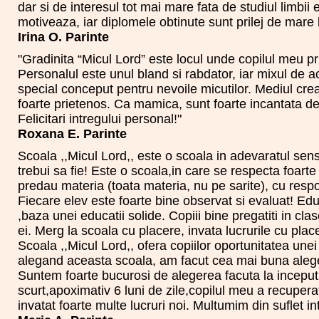
dar si de interesul tot mai mare fata de studiul limb
motiveaza, iar diplomele obtinute sunt prilej de mare 
Irina O. Parinte
"Gradinita “Micul Lord” este locul unde copilul meu pr
Personalul este unul bland si rabdator, iar mixul de ac
special conceput pentru nevoile micutilor. Mediul crea
foarte prietenos. Ca mamica, sunt foarte incantata de
Felicitari intregului personal!"
Roxana E. Parinte
Scoala ,,Micul Lord,, este o scoala in adevaratul sens
trebui sa fie! Este o scoala,in care se respecta foarte
predau materia (toata materia, nu pe sarite), cu respon
Fiecare elev este foarte bine observat si evaluat! Edu
,baza unei educatii solide. Copiii bine pregatiti in cla
ei. Merg la scoala cu placere, invata lucrurile cu pla
Scoala ,,Micul Lord,, ofera copiilor oportunitatea unei 
alegand aceasta scoala, am facut cea mai buna alege
Suntem foarte bucurosi de alegerea facuta la inceputu
scurt,apoximativ 6 luni de zile,copilul meu a recupera
invatat foarte multe lucruri noi. Multumim din suflet int