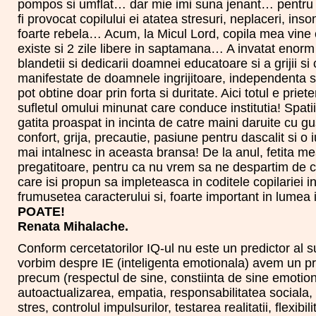
pompos si umflat… dar mie imi suna jenant… pentru 
fi provocat copilului ei atatea stresuri, neplaceri, inso
foarte rebela… Acum, la Micul Lord, copila mea vine 
existe si 2 zile libere in saptamana… A invatat enorm 
blandetii si dedicarii doamnei educatoare si a grijii s
manifestate de doamnele ingrijitoare, independenta si
pot obtine doar prin forta si duritate. Aici totul e pri
sufletul omului minunat care conduce institutia! Spat
gatita proaspat in incinta de catre maini daruite cu 
confort, grija, precautie, pasiune pentru dascalit si 
mai intalnesc in aceasta bransa! De la anul, fetita mea 
pregatitoare, pentru ca nu vrem sa ne despartim de c
care isi propun sa impleteasca in coditele copilariei
frumusetea caracterului si, foarte important in lumea
POATE!
Renata Mihalache.
Conform cercetatorilor IQ-ul nu este un predictor al s
vorbim despre IE (inteligenta emotionala) avem un pred
precum (respectul de sine, constiinta de sine emotion
autoactualizarea, empatia, responsabilitatea sociala, 
stres, controlul impulsurilor, testarea realitatii, flexib