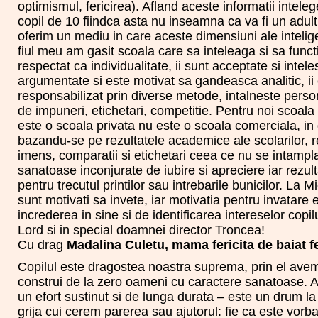
optimismul, fericirea). Afland aceste informatii inte
copil de 10 fiindca asta nu inseamna ca va fi un adult i
oferim un mediu in care aceste dimensiuni ale intelige
fiul meu am gasit scoala care sa inteleaga si sa funct
respectat ca individualitate, ii sunt acceptate si intel
argumentate si este motivat sa gandeasca analitic, ii
responsabilizat prin diverse metode, intalneste persona
de impuneri, etichetari, competitie. Pentru noi scoala 
este o scoala privata nu este o scoala comerciala, i
bazandu-se pe rezultatele academice ale scolarilor, r
imens, comparatii si etichetari ceea ce nu se intampla
sanatoase inconjurate de iubire si apreciere iar rezulta
pentru trecutul printilor sau intrebarile bunicilor. La M
sunt motivati sa invete, iar motivatia pentru invatare 
increderea in sine si de identificarea intereselor copil
Lord si in special doamnei director Troncea!
Cu drag
Madalina Culetu, mama fericita de baiat fe
Copilul este dragostea noastra suprema, prin el avem
construi de la zero oameni cu caractere sanatoase. Ace
un efort sustinut si de lunga durata – este un drum la
grija cui cerem parerea sau ajutorul: fie ca este vorb