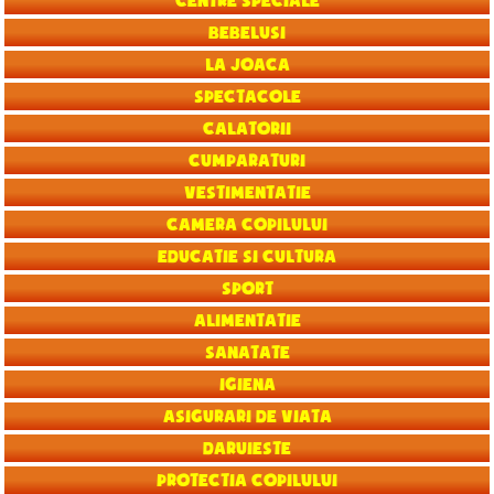
Centre speciale
Bebelusi
La joaca
Spectacole
Calatorii
Cumparaturi
Vestimentatie
Camera copilului
Educatie si Cultura
Sport
Alimentatie
Sanatate
Igiena
Asigurari de viata
Daruieste
Protectia copilului