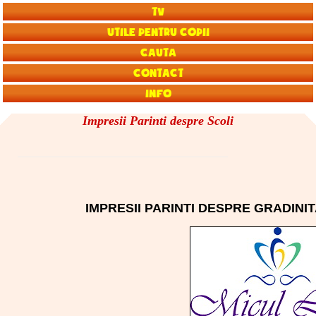
TV
Utile pentru copii
Cauta
Contact
Info
Impresii Parinti despre Scoli
IMPRESII PARINTI DESPRE GRADINI