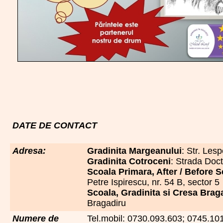
DATE DE CONTACT
Adresa:
Gradinita Margeanului
: Str. Lesp
Gradinita Cotroceni
: Strada Doct
Scoala Primara, After / Before S
Petre Ispirescu, nr. 54 B, sector 5
Scoala, Gradinita si Cresa Brag
Bragadiru
Numere de
Tel.mobil: 0730.093.603; 0745.10