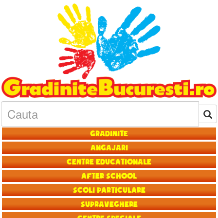
Gradinite
Angajari
Centre educationale
After School
Scoli particulare
Supraveghere