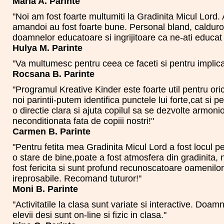
Maria A. Parinte
"Noi am fost foarte multumiti la Gradinita Micul Lord.
amandoi au fost foarte bune. Personal bland, calduros
doamnelor educatoare si ingrijitoare ca ne-ati educat 
Hulya M. Parinte
"Va multumesc pentru ceea ce faceti si pentru implic
Rocsana B. Parinte
"Programul Kreative Kinder este foarte util pentru ori
noi parintii-putem identifica punctele lui forte,cat si
o directie clara si ajuta copilul sa se dezvolte armo
neconditionata fata de copiii nostri!"
Carmen B. Parinte
"Pentru fetita mea Gradinita Micul Lord a fost locul pe
o stare de bine,poate a fost atmosfera din gradinita, n
fost fericita si sunt profund recunoscatoare oamenil
ireprosabile. Recomand tuturor!"
Moni B. Parinte
"Activitatile la clasa sunt variate si interactive. Doam
elevii desi sunt on-line si fizic in clasa."