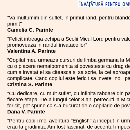
"Va multumim din suflet, in primul rand, pentru blande
primit"
Camelia C. Parinte
"Felicit intreaga echipa a Scolii Micul Lord pentru valo
promoveaza in randul invataceilor"
Valentina A. Parinte
"Copilul meu urmeaza cursuri de limba germana la Micu
cu o placere nemaipomenita si povesteste cu drag d
cum a invatat el sa citeasca si sa scrie, la cei aproap
complicate. Cand copilul este fericit sa invete -noi- par
Cristina S. Parinte
"Cu dedicare, cu mult suflet, cu infinita rabdare din pa
fiecare etapa. De-a lungul celor 8 ani petrecuti la Mic
fericit, pot spune ca s-a bucurat de o copilarie de po
Dana V. Parinte
"Pentru copiii mei aventura "English" a inceput in urm
erau la gradinita. Am fost fascinati de accentul impeca