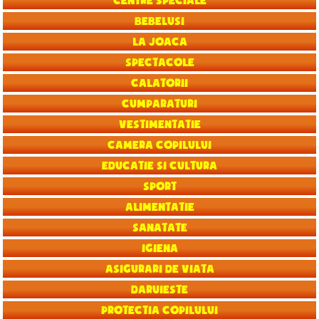
Centre speciale
Bebelusi
La joaca
Spectacole
Calatorii
Cumparaturi
Vestimentatie
Camera copilului
Educatie si Cultura
Sport
Alimentatie
Sanatate
Igiena
Asigurari de viata
Daruieste
Protectia copilului