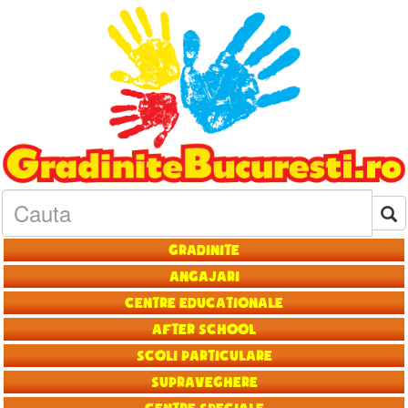
Gradinite
Angajari
Centre educationale
After School
Scoli particulare
Supraveghere