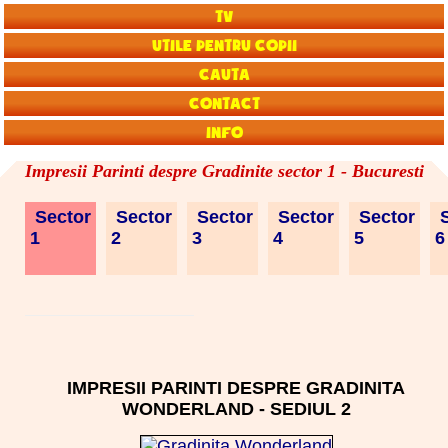
TV
Utile pentru copii
Cauta
Contact
Info
Impresii Parinti despre Gradinite sector 1 - Bucuresti
Sector
Sector
Sector
Sector
Sector
S
1
2
3
4
5
IMPRESII PARINTI DESPRE GRADINITA
WONDERLAND - SEDIUL 2