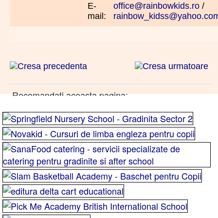
E-
office@rainbowkids.ro
/
mail:
rainbow_kidss@yahoo.co
Recomandati aceasta pagina: