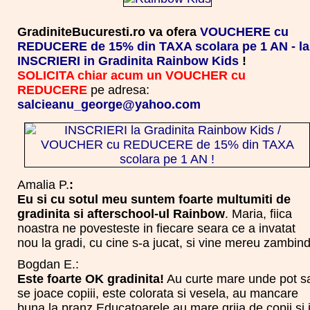
GradiniteBucuresti.ro va ofera
VOUCHERE cu
REDUCERE de 15% din TAXA scolara pe 1 AN - la
INSCRIERI in Gradinita Rainbow Kids
!
SOLICITA chiar acum un VOUCHER cu
REDUCERE
pe adresa:
salcieanu_george@yahoo.com
Amalia P.
:
Eu si cu sotul meu suntem foarte multumiti de
gradinita si afterschool-ul Rainbow
. Maria, fiica
noastra ne povesteste in fiecare seara ce a invatat
nou la gradi, cu cine s-a jucat, si vine mereu zambind
Bogdan E.:
Este foarte OK gradinita!
Au curte mare unde pot s
se joace copiii, este colorata si vesela, au mancare
buna la pranz.Educatoarele au mare grija de copii si i