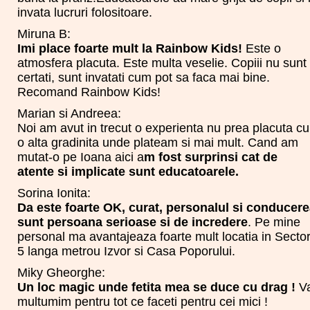
invata lucruri folositoare.
Miruna B:
Imi place foarte mult la Rainbow Kids!
Este o
atmosfera placuta. Este multa veselie. Copiii nu sunt
certati, sunt invatati cum pot sa faca mai bine.
Recomand Rainbow Kids!
Marian si Andreea:
Noi am avut in trecut o experienta nu prea placuta cu
o alta gradinita unde plateam si mai mult. Cand am
mutat-o pe Ioana aici a
m fost surprinsi cat de
atente si implicate sunt educatoarele.
Sorina Ionita:
Da este foarte OK, curat, personalul si conducer
sunt persoana serioase si de incredere
. Pe mine
personal ma avantajeaza foarte mult locatia in Secto
5 langa metrou Izvor si Casa Poporului.
Miky Gheorghe:
Un loc magic unde fetita mea se duce cu drag !
V
multumim pentru tot ce faceti pentru cei mici !