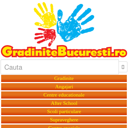
Gradinite
Angajari
Centre educationale
After School
Scoli particulare
Supraveghere
Centre speciale