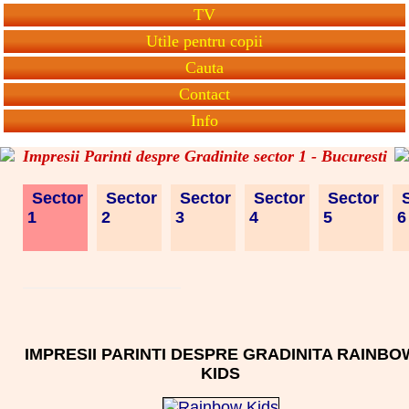
TV
Utile pentru copii
Cauta
Contact
Info
Impresii Parinti despre Gradinite sector 1 - Bucuresti
Sector
Sector
Sector
Sector
Sector
S
1
2
3
4
5
IMPRESII PARINTI DESPRE GRADINITA RAINBO
KIDS