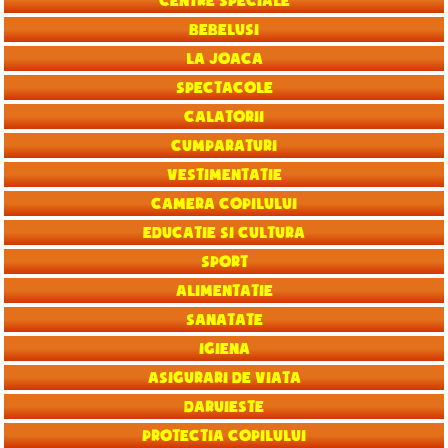
Centre speciale
Bebelusi
La joaca
Spectacole
Calatorii
Cumparaturi
Vestimentatie
Camera copilului
Educatie si Cultura
Sport
Alimentatie
Sanatate
Igiena
Asigurari de viata
Daruieste
Protectia copilului