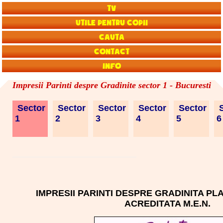
TV
Utile pentru copii
Cauta
Contact
Info
Impresii Parinti despre Gradinite sector 1 - Bucuresti
Sector
Sector
Sector
Sector
Sector
S
1
2
3
4
5
IMPRESII PARINTI DESPRE GRADINITA PLA
ACREDITATA M.E.N.