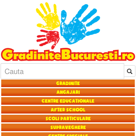
Gradinite
Angajari
Centre educationale
After School
Scoli particulare
Supraveghere