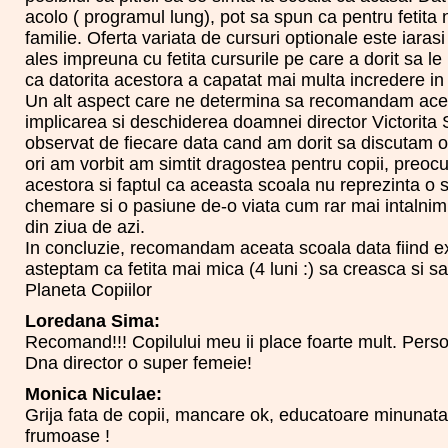
acolo ( programul lung), pot sa spun ca pentru fetita
familie. Oferta variata de cursuri optionale este iara
ales impreuna cu fetita cursurile pe care a dorit sa 
ca datorita acestora a capatat mai multa incredere in 
Un alt aspect care ne determina sa recomandam ace
implicarea si deschiderea doamnei director Victorita
observat de fiecare data cand am dorit sa discutam 
ori am vorbit am simtit dragostea pentru copii, preoc
acestora si faptul ca aceasta scoala nu reprezinta o s
chemare si o pasiune de-o viata cum rar mai intalnim
din ziua de azi.
In concluzie, recomandam aceata scoala data fiind ex
asteptam ca fetita mai mica (4 luni :) sa creasca si sa
Planeta Copiilor
Loredana Sima:
Recomand!!! Copilului meu ii place foarte mult. Persona
Dna director o super femeie!
Monica Niculae:
Grija fata de copii, mancare ok, educatoare minunata, 
frumoase !