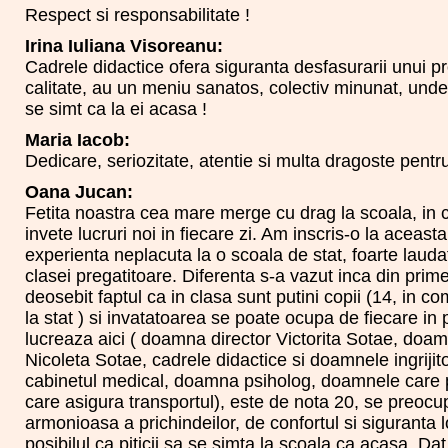
Respect si responsabilitate !
Irina Iuliana Visoreanu:
Cadrele didactice ofera siguranta desfasurarii unui p
calitate, au un meniu sanatos, colectiv minunat, unde 
se simt ca la ei acasa !
Maria Iacob:
Dedicare, seriozitate, atentie si multa dragoste pentru
Oana Jucan:
Fetita noastra cea mare merge cu drag la scoala, in c
invete lucruri noi in fiecare zi. Am inscris-o la aceas
experienta neplacuta la o scoala de stat, foarte lauda
clasei pregatitoare. Diferenta s-a vazut inca din prim
deosebit faptul ca in clasa sunt putini copii (14, in c
la stat ) si invatatoarea se poate ocupa de fiecare in
lucreaza aici ( doamna director Victorita Sotae, doam
Nicoleta Sotae, cadrele didactice si doamnele ingriji
cabinetul medical, doamna psiholog, doamnele care 
care asigura transportul), este de nota 20, se preoc
armonioasa a prichindeilor, de confortul si siguranta lo
posibilul ca piticii sa se simta la scoala ca acasa. Dat 