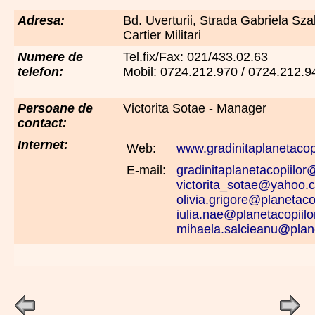
Adresa:
Bd. Uverturii, Strada Gabriela Szab
Cartier Militari
Numere de
Tel.fix/Fax: 021/433.02.63
telefon:
Mobil: 0724.212.970 / 0724.212.9
Persoane de
Victorita Sotae - Manager
contact:
Internet:
Web:
www.gradinitaplanetacopi
E-mail:
gradinitaplanetacopiilo
victorita_sotae@yahoo.
olivia.grigore@planetacop
iulia.nae@planetacopiilo
mihaela.salcieanu@plane