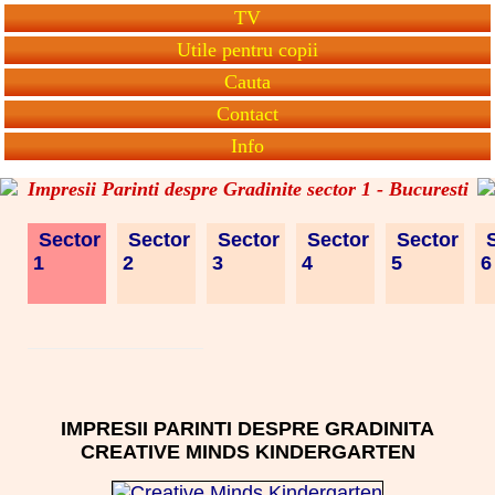
TV
Utile pentru copii
Cauta
Contact
Info
Impresii Parinti despre Gradinite sector 1 - Bucuresti
Sector
Sector
Sector
Sector
Sector
S
1
2
3
4
5
IMPRESII PARINTI DESPRE GRADINITA
CREATIVE MINDS KINDERGARTEN