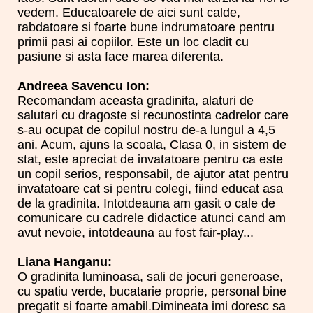
vedem. Educatoarele de aici sunt calde,
rabdatoare si foarte bune indrumatoare pentru
primii pasi ai copiilor. Este un loc cladit cu
pasiune si asta face marea diferenta.
Andreea Savencu Ion:
Recomandam aceasta gradinita, alaturi de
salutari cu dragoste si recunostinta cadrelor care
s-au ocupat de copilul nostru de-a lungul a 4,5
ani. Acum, ajuns la scoala, Clasa 0, in sistem de
stat, este apreciat de invatatoare pentru ca este
un copil serios, responsabil, de ajutor atat pentru
invatatoare cat si pentru colegi, fiind educat asa
de la gradinita. Intotdeauna am gasit o cale de
comunicare cu cadrele didactice atunci cand am
avut nevoie, intotdeauna au fost fair-play...
Liana Hanganu:
O gradinita luminoasa, sali de jocuri generoase,
cu spatiu verde, bucatarie proprie, personal bine
pregatit si foarte amabil.Dimineata imi doresc sa