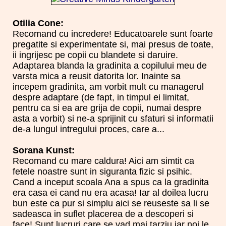
Otilia Cone:
Recomand cu incredere! Educatoarele sunt foarte
pregatite si experimentate si, mai presus de toate,
ii ingrijesc pe copii cu blandete si daruire.
Adaptarea blanda la gradinita a copilului meu de
varsta mica a reusit datorita lor. Inainte sa
incepem gradinita, am vorbit mult cu managerul
despre adaptare (de fapt, in timpul ei limitat,
pentru ca si ea are grija de copii, numai despre
asta a vorbit) si ne-a sprijinit cu sfaturi si informatii
de-a lungul intregului proces, care a...
Sorana Kunst:
Recomand cu mare caldura! Aici am simtit ca
fetele noastre sunt in siguranta fizic si psihic.
Cand a inceput scoala Ana a spus ca la gradinita
era casa ei cand nu era acasa! Iar al doilea lucru
bun este ca pur si simplu aici se reuseste sa li se
sadeasca in suflet placerea de a descoperi si
face! Sunt lucruri care se vad mai tarziu iar noi le