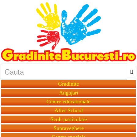
Gradinite
Angajari
Centre educationale
After School
Scoli particulare
Supraveghere
Centre speciale