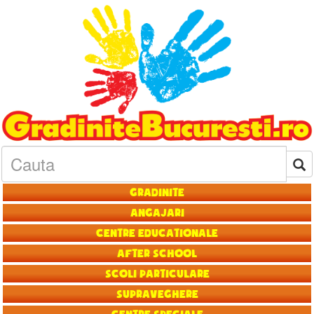
Gradinite
Angajari
Centre educationale
After School
Scoli particulare
Supraveghere