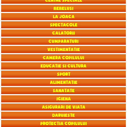
Centre speciale
Bebelusi
La joaca
Spectacole
Calatorii
Cumparaturi
Vestimentatie
Camera copilului
Educatie si Cultura
Sport
Alimentatie
Sanatate
Igiena
Asigurari de viata
Daruieste
Protectia copilului