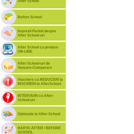
After School
Before School
Impresii Parinti despre
After School-uri
After School cu predare
ON-LINE
After-School-uri de
Vanzare-Cumparare
Vouchere cu REDUCERI la
INSCRIERI la AfterSchool
INTERVIURI cu After-
School-uri
Optionale la After-School
HARTA AFTER / BEFORE
SCHOOL