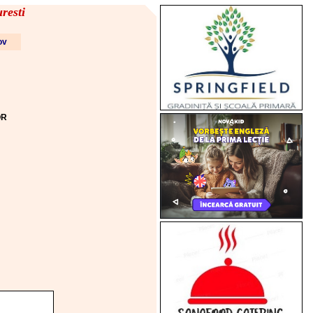
resti
fov
OR