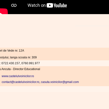
ori de Vede nr. 12A
rjului, langa scoala nr. 309
l: 0722.430.157, 0760.991.977
u Ancuta - Director Educational
www.castelulvoinicilor.ro
contact@castelulvoinicilor.ro
,
casuta.voinicilor@gmail.com