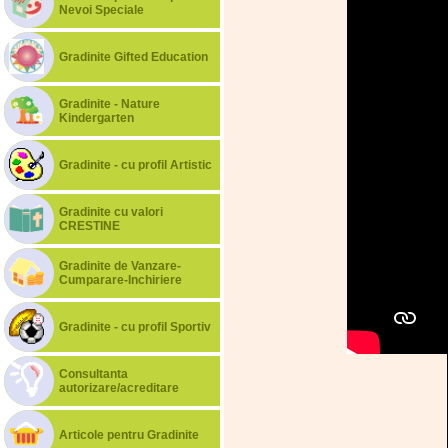
Nevoi Speciale
Gradinite Gifted Education
Gradinite - Nature
Kindergarten
Gradinite - cu profil Artistic
Gradinite cu valori
CRESTINE
Gradinite de Vanzare-
Cumparare-Inchiriere
Gradinite - cu profil Sportiv
Consultanta
autorizare/acreditare
Articole pentru Gradinite