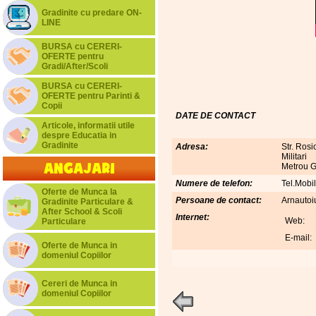
Gradinite cu predare ON-
LINE
BURSA cu CERERI-
OFERTE pentru
Gradi/After/Scoli
BURSA cu CERERI-
OFERTE pentru Parinti &
Copii
DATE DE CONTACT
Articole, informatii utile
despre Educatia in
Gradinite
Adresa:
Str. Rosi
Militari
Angajari
Metrou Go
Numere de telefon:
Tel.Mobi
Oferte de Munca la
Persoane de contact:
Arnautoi
Gradinite Particulare &
After School & Scoli
Internet:
Web:
Particulare
E-mail:
Oferte de Munca in
domeniul Copiilor
Cereri de Munca in
domeniul Copiilor