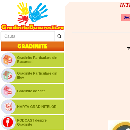
INTE
Sec
Gradinite
T
Gradinite Particulare din
Bucuresti
Gradinite Particulare din
Ilfov
Gradinite de Stat
HARTA GRADINITELOR
PODCAST despre
Gradinite