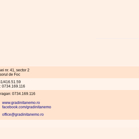
sei nr. 41, sector 2
sorul de Foc
031/416.51.59
l: 0734.169.116
Dragan: 0734.169.116
www.gradinitanemo.ro
facebook.com/gradinitanemo
office@gradinitanemo.ro