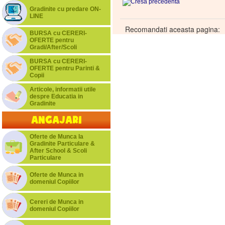
Gradinite cu predare ON-
LINE
Recomandati aceasta pagina:
BURSA cu CERERI-
OFERTE pentru
Gradi/After/Scoli
BURSA cu CERERI-
OFERTE pentru Parinti &
Copii
Articole, informatii utile
despre Educatia in
Gradinite
Angajari
Oferte de Munca la
Gradinite Particulare &
After School & Scoli
Particulare
Oferte de Munca in
domeniul Copiilor
Cereri de Munca in
domeniul Copiilor