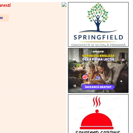
resti
fov