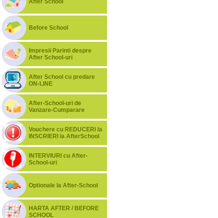
After School
Before School
Impresii Parinti despre
After School-uri
After School cu predare
ON-LINE
After-School-uri de
Vanzare-Cumparare
Vouchere cu REDUCERI la
INSCRIERI la AfterSchool
INTERVIURI cu After-
School-uri
Optionale la After-School
HARTA AFTER / BEFORE
SCHOOL