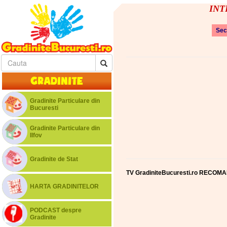
INTE
Sec
Gradinite
Gradinite Particulare din
Bucuresti
Gradinite Particulare din
Ilfov
Gradinite de Stat
TV GradiniteBucuresti.ro RECOMA
HARTA GRADINITELOR
PODCAST despre
Gradinite