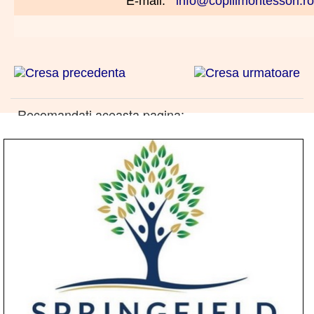
E-mail:
info@copiiimontessori.ro
Recomandati aceasta pagina: