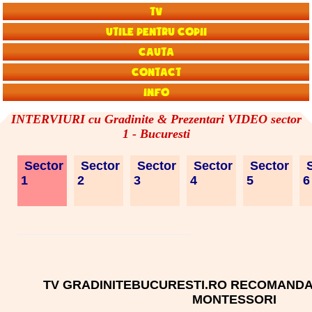
TV
Utile pentru copii
Cauta
Contact
Info
INTERVIURI cu Gradinite & Prezentari VIDEO sector
1 - Bucuresti
Sector
Sector
Sector
Sector
Sector
S
1
2
3
4
5
TV GRADINITEBUCURESTI.RO RECOMANDA 
MONTESSORI