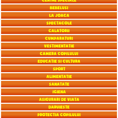
Centre speciale
Bebelusi
La joaca
Spectacole
Calatorii
Cumparaturi
Vestimentatie
Camera copilului
Educatie si Cultura
Sport
Alimentatie
Sanatate
Igiena
Asigurari de viata
Daruieste
Protectia copilului