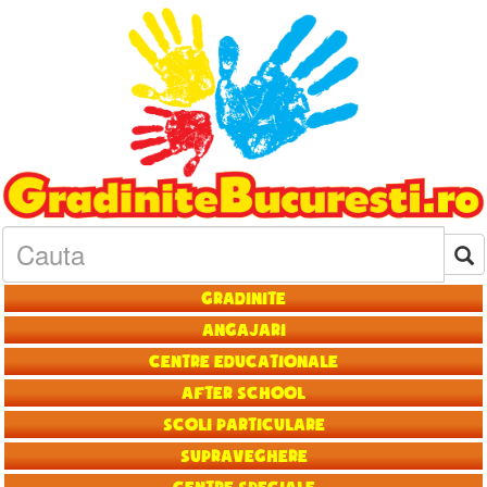
Gradinite
Angajari
Centre educationale
After School
Scoli particulare
Supraveghere