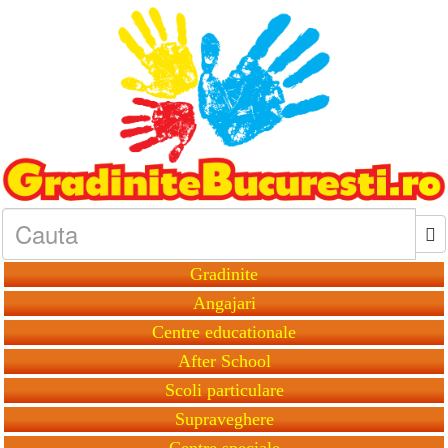
Gradinite
Angajari
Centre educationale
After School
Scoli particulare
Supraveghere
Centre speciale