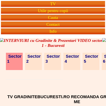
TV
Utile pentru copii
Cauta
Contact
Info
INTERVIURI cu Gradinite & Prezentari VIDEO sector
1 - Bucuresti
Sector
Sector
Sector
Sector
Sector
S
1
2
3
4
5
TV GRADINITEBUCURESTI.RO RECOMANDA GR
ME