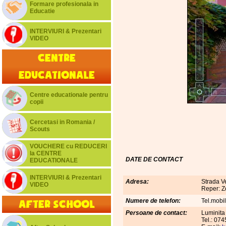
Formare profesionala in
Educatie
INTERVIURI & Prezentari
VIDEO
Centre
educationale
Centre educationale pentru
copii
Cercetasi in Romania /
Scouts
VOUCHERE cu REDUCERI
la CENTRE
DATE DE CONTACT
EDUCATIONALE
INTERVIURI & Prezentari
Adresa:
Strada V
VIDEO
Reper: Zo
Numere de telefon:
Tel.mobi
After School
Persoane de contact:
Luminita
Tel.: 07