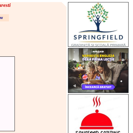
resti
fov