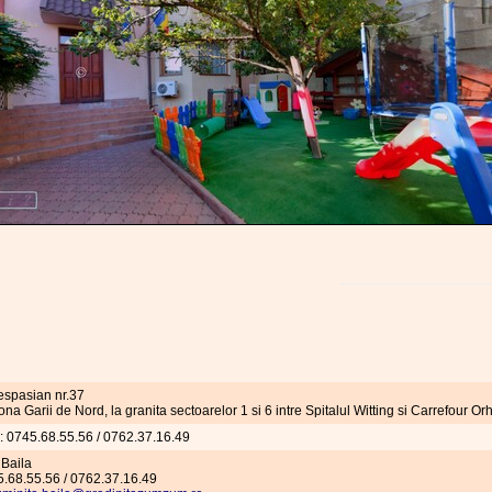
espasian nr.37
na Garii de Nord, la granita sectoarelor 1 si 6 intre Spitalul Witting si Carrefour O
l: 0745.68.55.56 / 0762.37.16.49
 Baila
45.68.55.56 / 0762.37.16.49