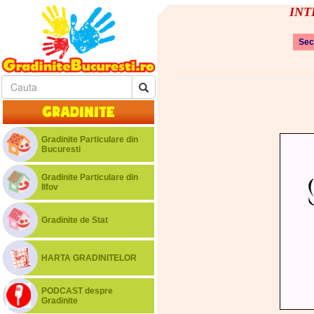
INTE
Sec
Gradinite
Gradinite Particulare din
Bucuresti
Gradinite Particulare din
Ilfov
Gradinite de Stat
HARTA GRADINITELOR
PODCAST despre
Gradinite