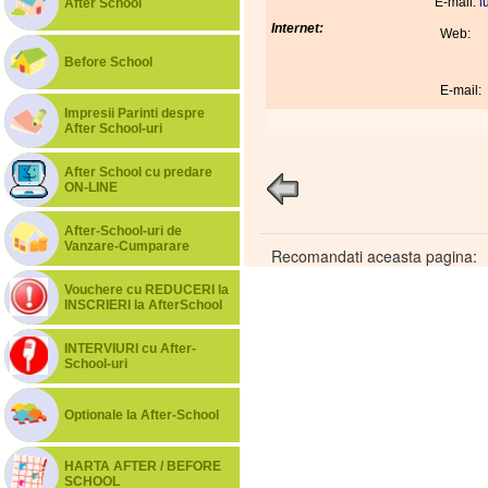
E-mail:
l
After School
Internet:
Web:
Before School
E-mail:
Impresii Parinti despre
After School-uri
After School cu predare
ON-LINE
After-School-uri de
Vanzare-Cumparare
Recomandati aceasta pagina:
Vouchere cu REDUCERI la
INSCRIERI la AfterSchool
INTERVIURI cu After-
School-uri
Optionale la After-School
HARTA AFTER / BEFORE
SCHOOL