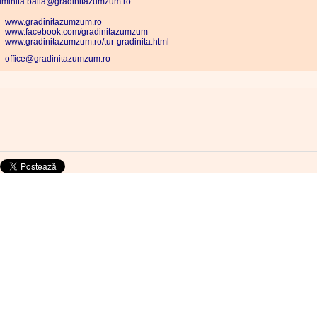
uminita.baila@gradinitazumzum.ro
www.gradinitazumzum.ro
www.facebook.com/gradinitazumzum
www.gradinitazumzum.ro/tur-gradinita.html
office@gradinitazumzum.ro