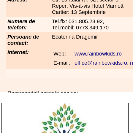
Reper: Vis-à-vis Hotel Marriott
Cartier: 13 Septembrie
Numere de
Tel.fix: 031.805.23.92,
telefon:
Tel.mobil: 0773.349.170
Persoane de
Ecaterina Dragomir
contact:
Internet:
Web:
www.rainbowkids.ro
E-mail:
office@rainbowkids.ro
,
r
Recomandati aceasta pagina: