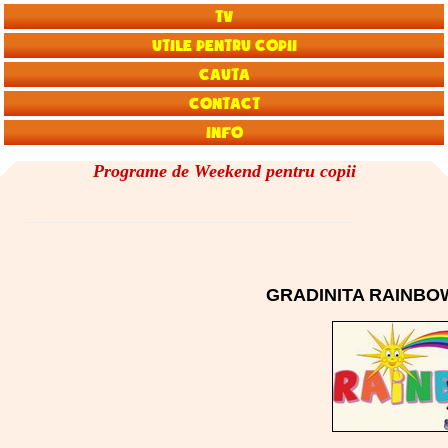
TV
Utile pentru copii
Cauta
Contact
Info
Programe de Weekend pentru copii
GRADINITA RAINBOW 