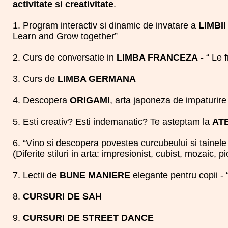
activitate si creativitate
.
1. Program interactiv si dinamic de invatare a
LIMBI
Learn and Grow together”
2. Curs de conversatie in
LIMBA FRANCEZA
- “ Le 
3. Curs de
LIMBA GERMANA
4. Descopera
ORIGAMI
, arta japoneza de impaturire 
5. Esti creativ? Esti indemanatic? Te asteptam la
AT
6. “Vino si descopera povestea curcubeului si tainele 
(Diferite stiluri in arta: impresionist, cubist, mozaic, 
7. Lectii de
BUNE MANIERE
elegante pentru copii - “
8.
CURSURI DE SAH
9.
CURSURI DE STREET DANCE