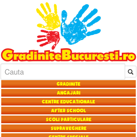
Gradinite
Angajari
Centre educationale
After School
Scoli particulare
Supraveghere