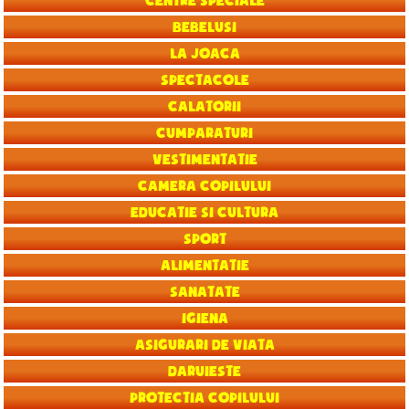
Centre speciale
Bebelusi
La joaca
Spectacole
Calatorii
Cumparaturi
Vestimentatie
Camera copilului
Educatie si Cultura
Sport
Alimentatie
Sanatate
Igiena
Asigurari de viata
Daruieste
Protectia copilului