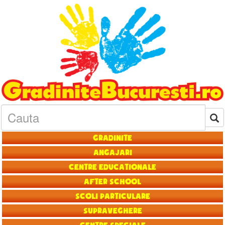
Gradinite
Angajari
Centre educationale
After School
Scoli particulare
Supraveghere