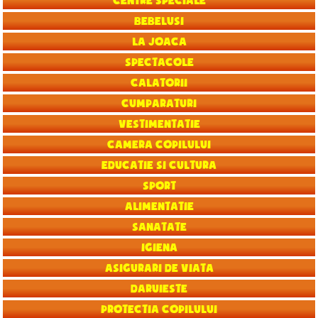
Centre speciale
Bebelusi
La joaca
Spectacole
Calatorii
Cumparaturi
Vestimentatie
Camera copilului
Educatie si Cultura
Sport
Alimentatie
Sanatate
Igiena
Asigurari de viata
Daruieste
Protectia copilului