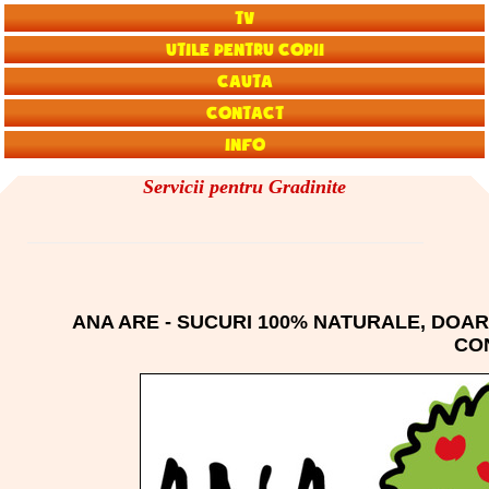
TV
Utile pentru copii
Cauta
Contact
Info
Servicii pentru Gradinite
ANA ARE - SUCURI 100% NATURALE, DOAR
CO