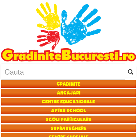
Gradinite
Angajari
Centre educationale
After School
Scoli particulare
Supraveghere