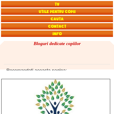
TV
Utile pentru copii
Cauta
Contact
Info
Bloguri dedicate copiilor
Recomandati aceasta pagina: