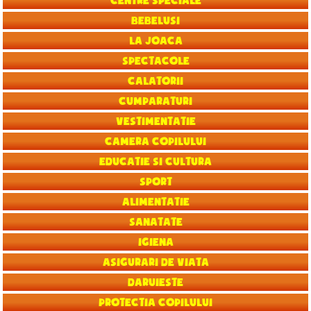
Centre speciale
Bebelusi
La joaca
Spectacole
Calatorii
Cumparaturi
Vestimentatie
Camera copilului
Educatie si Cultura
Sport
Alimentatie
Sanatate
Igiena
Asigurari de viata
Daruieste
Protectia copilului