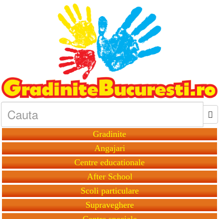
Gradinite
Angajari
Centre educationale
After School
Scoli particulare
Supraveghere
Centre speciale