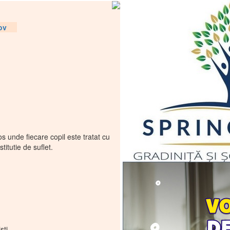
fov
s unde fiecare copil este tratat cu
titutie de suflet.
sti.