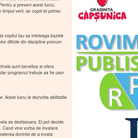
Pentru a preveni acest lucru,
impul verii, iar copiii isi petrec
a copilul tau sa inteleaga bazele
or dificile din discipline precum
utinele sunt benefice si ofera
, dar programul trebuie sa fie usor
r. Acest lucru le dezvolta abilitatile
cesta se desfasoara. Ei pot decide
ie. Cand vine vorba de invatare
resterea dorintei de a invata