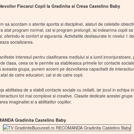
Nevoilor Fiecarui Copil la Gradinita si Cresa Castelino Baby
 sa acordam o atentie sporita si disciplinei, alaturi de celelalte obiect
a atat program normal, cat si program prelungit, isi indeamna copiii sa s
l, oferindu-le confort si siguranta. Activitatile desfasurate in nivelul 1 
jeaza socializarea.
anifeste interesul pentru clasificarea mediului si a lumii inconjuratoare
lii de clasa, ceea ce le permite sa stabileasca primele lor contacte social
). La aceasta grupa, punem accent pe dezvoltarea capacitatii de interactiu
te atat de catre educatori, cat si de catre copii.
 abilitatea de a stabili contacte sociale cu ceilalti, iar jocul in echipa 
 interactiuni tot mai complexe si creative. Clasele dedicate acestei grup
ea imaginatiei si a abilitatilor copiilor.
MANDA Gradinita Castelino Baby