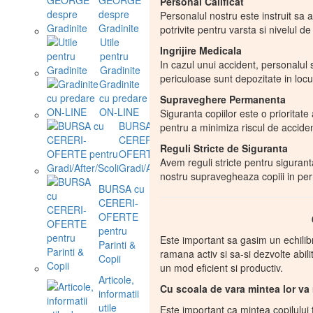
Personal Calificat
despre
Personalul nostru este instruit sa ac
Gradinite
potrivite pentru varsta si nivelul de
Utile
Ingrijire Medicala
pentru
In cazul unui accident, personalul s
Gradinite
periculoase sunt depozitate in locuri
Gradinite
cu predare
Supraveghere Permanenta
ON-LINE
Siguranta copiilor este o prioritate
BURSA cu
pentru a minimiza riscul de accide
CERERI-
Reguli Stricte de Siguranta
OFERTE pentru
Avem reguli stricte pentru siguranta 
Gradi/After/Scoli
nostru supravegheaza copiii in per
BURSA cu
CERERI-
OFERTE
pentru
Este important sa gasim un echilibru 
Parinti &
ramana activ si sa-si dezvolte abili
Copii
un mod eficient si productiv.
Articole,
Cu scoala de vara mintea lor va 
informatii
utile
Este important ca mintea copilului t