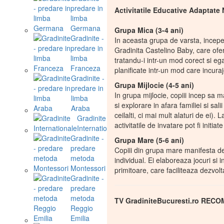
predare in
Activitatile Educative Adaptate 
limba
Germana
Grupa Mica (3-4 ani)
Gradinite -
In aceasta grupa de varsta, incepem
predare in
Gradinita Castelino Baby, care ofer
limba
tratandu-i intr-un mod corect si ega
Franceza
planificate intr-un mod care incura
Gradinite -
Grupa Mijlocie (4-5 ani)
predare in
In grupa mijlocie, copiii incep sa m
limba
si explorare in afara familiei si sa
Araba
ceilalti, ci mai mult alaturi de ei
Gradinite
activitatile de invatare pot fi initia
Internationale
Gradinite -
Grupa Mare (5-6 ani)
predare
Copiii din grupa mare manifesta deja
metoda
individual. Ei elaboreaza jocuri si
Montessori
primitoare, care faciliteaza dezvoltar
Gradinite -
predare
metoda
TV GradiniteBucuresti.ro RECO
Reggio
Emilia