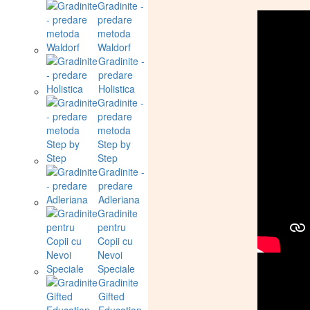
Gradinite -
predare
metoda
Waldorf
Gradinite -
predare
Holistica
Gradinite -
predare
metoda
Step by
Step
Gradinite -
predare
Adleriana
Gradinite
pentru
Copii cu
Nevoi
Speciale
Gradinite
Gifted
Education