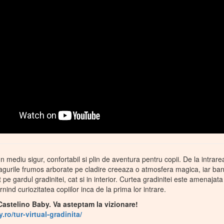
n mediu sigur, confortabil si plin de aventura pentru copii. De la intrarea
agurile frumos arborate pe cladire creeaza o atmosfera magica, iar ban
t pe gardul gradinitei, cat si in interior. Curtea gradinitei este amenajat
ind curiozitatea copiilor inca de la prima lor intrare.
i Castelino Baby. Va asteptam la vizionare!
.ro/tur-virtual-gradinita/