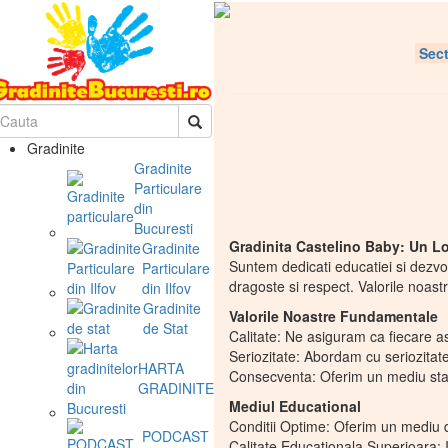
Sect
Gradinite
Gradinite
Particulare
din
Bucuresti
Gradinita Castelino Baby: Un Lo
Gradinite
Suntem dedicati educatiei si dezvol
Particulare
dragoste si respect. Valorile noastr
din Ilfov
Gradinite
Valorile Noastre Fundamentale
de Stat
Calitate: Ne asiguram ca fiecare as
Seriozitate: Abordam cu seriozitate 
HARTA
Consecventa: Oferim un mediu stabil
GRADINITELOR
Mediul Educational
Conditii Optime: Oferim un mediu de
PODCAST
Calitate Educationala Superioara: I