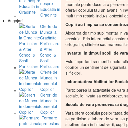
despre
mentale poate duce la o pierdere se
Educatia in
ofera-i copilului tau un avans in inv
Gradinite
mult timp restabilindu-si obiceiul d
Angajari
Copiii au timp sa se concentrez
Oferte de
Munca la
Alocarea de timp suplimentar in va
Gradinite
acestuia. Prin intermediul acestor a
Particulare
ortografia, stiintele sau matemati
& After
Invatatul in timpul scolii de vara
School &
Scoli
Este important sa mentii unele rutin
Particulare
copiilor un sentiment de siguranta s
Oferte de
si flexibil.
Munca in
Imbunatatirea Abilitatilor Social
domeniul
Copiilor
Participarea la activitatile de vara a
Cereri de
sociale, le invata sa colaboreze, sa
Munca in
Scoala de vara promoveaza drago
domeniul
Copiilor
Vara ofera copilului posibilitatea 
Formare
sa participe la tabere de vara, sa 
profesionala
suplimentara in timpul verii, copiii