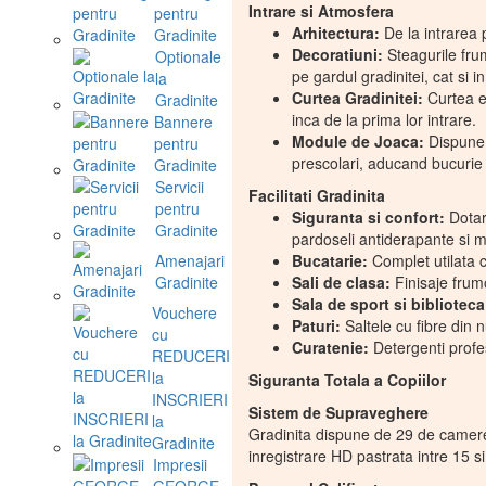
Intrare si Atmosfera
pentru
Arhitectura:
De la intrarea p
Gradinite
Decoratiuni:
Steagurile fru
Optionale
pe gardul gradinitei, cat si in 
la
Curtea Gradinitei:
Curtea es
Gradinite
inca de la prima lor intrare.
Bannere
Module de Joaca:
Dispune 
pentru
prescolari, aducand bucurie 
Gradinite
Servicii
Facilitati Gradinita
pentru
Siguranta si confort:
Dotari
Gradinite
pardoseli antiderapante si m
Amenajari
Bucatarie:
Complet utilata c
Gradinite
Sali de clasa:
Finisaje frumo
Sala de sport si biblioteca
Vouchere
Paturi:
Saltele cu fibre din 
cu
Curatenie:
Detergenti profe
REDUCERI
la
Siguranta Totala a Copiilor
INSCRIERI
Sistem de Supraveghere
la
Gradinita dispune de 29 de camere v
Gradinite
inregistrare HD pastrata intre 15 si
Impresii
GEORGE