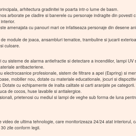
rincipala, arhitectura gradinitei te poarta intr-o lume de basm.
mos arborate pe cladire si banerele cu personaje indragite din povesti
interior.
te amenajata cu panouri mari ce infatiseaza personaje din desene anim
de module de joaca, ansambluri tematice, trambuline si jucarii exterioa
si culoare.
 cu sisteme de alarma antiefractie si detectare a incendiilor, lampi UV s
ateriale antibacteriene.
u electrocasnice profesionale, sistem de filtrare a apei (Espring) si meni
ase, mobilier nou, dotate cu materiale educationale, jocuri si dispoziti
:
Dotate cu echipamente de inalta calitate si carti aranjate pe categorii.
nuca de cocos, huse lavabile si antialergice.
sionali, prietenosi cu mediul si lampi de veghe sub forma de luna pen
ideo de ultima tehnologie, care monitorizeaza 24/24 atat interiorul, cat 
 30 zile conform legii.