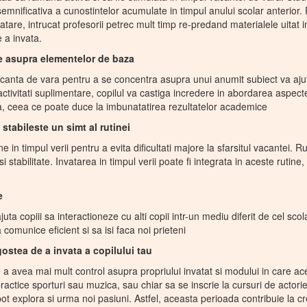
mnificativa a cunostintelor acumulate in timpul anului scolar anterior. 
atare, intrucat profesorii petrec mult timp re-predand materialele uitat in t
e a invata.
e asupra elementelor de baza
canta de vara pentru a se concentra asupra unui anumit subiect va ajut
ctivitati suplimentare, copilul va castiga incredere in abordarea aspectel
ca, ceea ce poate duce la imbunatatirea rezultatelor academice
 stabileste un simt al rutinei
e in timpul verii pentru a evita dificultati majore la sfarsitul vacantei. R
i stabilitate. Invatarea in timpul verii poate fi integrata in aceste rutine
e
juta copiii sa interactioneze cu alti copii intr-un mediu diferit de cel scola
 comunice eficient si sa isi faca noi prieteni
stea de a invata a copilului tau
de a avea mai mult control asupra propriului invatat si modului in care a
practice sporturi sau muzica, sau chiar sa se inscrie la cursuri de actor
 pot explora si urma noi pasiuni. Astfel, aceasta perioada contribuie la c