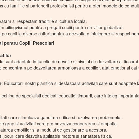
cu familiile si partenerii profesionisti pentru a oferi modele de conduit
atam si respectam traditiile si cultura locala.
bilingvismul pentru a pregati copiii pentru un viitor globalizat.
pe copii la diverse culturi pentru a dezvolta o intelegere si respect pent
 pentru Copiii Prescolari
atilor
tile sunt adaptate in functie de nevoile si nivelul de dezvoltare al fiecarui 
e concentram pe dezvoltarea armonioasa a copiilor, atat emotional cat si
e
: Educatorii nostri planifica si desfasoara activitati care sunt adaptate 
echipa de specialisti dedicati educatiei timpurii, care inteleg important
vitati care stimuleaza gandirea critica si rezolvarea problemelor.
 de grup si activitati care promoveaza cooperarea si empatia.
vatarea emotiilor si a modului de gestionare a acestora.
 si jocuri care dezvolta abilitatile motorii si sanatatea fizica.