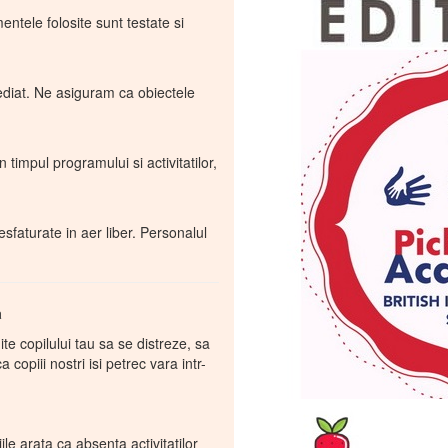
mentele folosite sunt testate si
imediat. Ne asiguram ca obiectele
timpul programului si activitatilor,
desfaturate in aer liber. Personalul
a
ite copilului tau sa se distreze, sa
copiii nostri isi petrec vara intr-
le arata ca absenta activitatilor