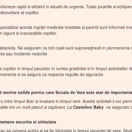
tioneze rapid si eficient in situatii de urgenta. Toate jucariile si echipa
 dezvoltare al copiilor.
pecializat acorda ingrijiri medicale imediate si parintii sunt informati 
 sigure si inaccesibile copiilor.
 absoluta. Ne asiguram ca toti copiii sunt supravegheati in permanenta in 
nte sau incidente nedorite
copiilor in timpul pauzelor in curtea gradinitei si in timpul activitatilor 
manenta si se asigura ca respecta regulile de siguranta
6 motive solide pentru care Scoala de Vara este atat de important
intre timpul liber si invatare in timpul verii. Aceste activitati ii vor perm
tatile intr-un mod placut si captivant. La
Castelino Baby
ne asiguram ca 
ramane ascutita si stimulata
au sa ramana activa si sa fie stimulata in timpul vacantei de vara. Studii