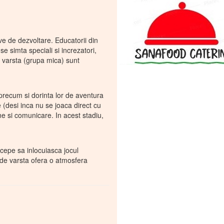
ive de dezvoltare. Educatorii din
e simta speciali si increzatori,
de varsta (grupa mica) sunt
, precum si dorinta lor de aventura
e (desi inca nu se joaca direct cu
ne si comunicare. In acest stadiu,
incepe sa inlocuiasca jocul
e de varsta ofera o atmosfera