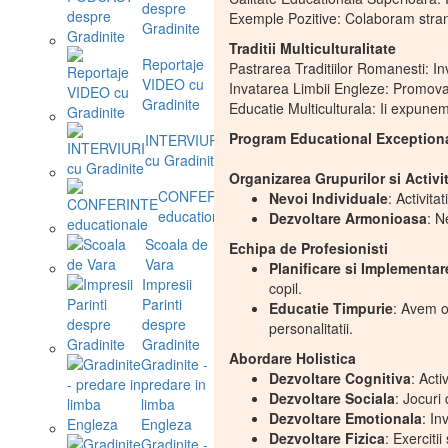
despre
Exemple Pozitive: Colaboram strans 
Gradinite
Traditii Multiculturalitate
Reportaje
Pastrarea Traditiilor Romanesti: Inv
VIDEO cu
Invatarea Limbii Engleze: Promovam 
Gradinite
Educatie Multiculturala: Ii expunem 
Program Educational Exceptional
INTERVIURI
cu Gradinite
Organizarea Grupurilor si Activit
CONFERINTE
Nevoi Individuale
: Activita
educationale
Dezvoltare Armonioasa
: N
Scoala de
Echipa de Profesionisti
Vara
Planificare si Implementar
Impresii
copil.
Parinti
Educatie Timpurie
: Avem o 
despre
personalitatii.
Gradinite
Abordare Holistica
Gradinite -
Dezvoltare Cognitiva
: Acti
predare in
Dezvoltare Sociala
: Jocuri
limba
Dezvoltare Emotionala
: In
Engleza
Dezvoltare Fizica
: Exercitii
Gradinite -