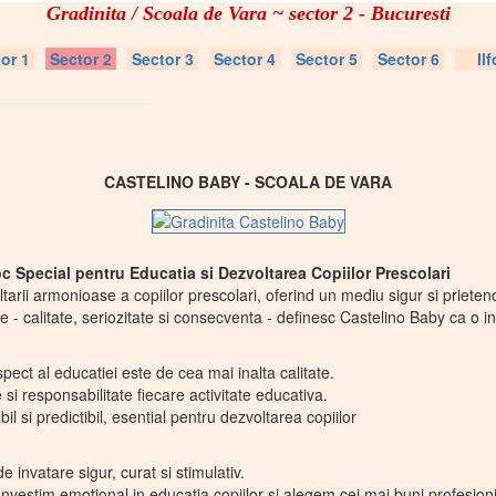
Gradinita / Scoala de Vara ~ sector 2 - Bucuresti
or 1
Sector 2
Sector 3
Sector 4
Sector 5
Sector 6
Il
CASTELINO BABY - SCOALA DE VARA
c Special pentru Educatia si Dezvoltarea Copiilor Prescolari
tarii armonioase a copiilor prescolari, oferind un mediu sigur si prieteno
e - calitate, seriozitate si consecventa - definesc Castelino Baby ca o ins
pect al educatiei este de cea mai inalta calitate.
si responsabilitate fiecare activitate educativa.
 si predictibil, esential pentru dezvoltarea copiilor
 invatare sigur, curat si stimulativ.
nvestim emotional in educatia copiilor si alegem cei mai buni profesioni