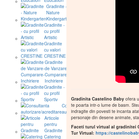
Gradinite -
Nature
Kindergarten
Gradinite -
cu profil
Artistic
Gradinite
cu valori
CRESTINE
Gradinite
de Vanzare-
Cumparare-
Inchiriere
Gradinite -
cu profil
Gradinita Castelino Baby
ofera u
Sportiv
te poarta intr-o lume de basm. Ste
Consultanta
indragite din povesti te incanta ata
autorizare/acreditare
personaje din desene animate, starn
Articole
pentru
Faceti turul virtual al gradinite
Gradinite
Tur Virtual:
https://castelinobaby
Catering